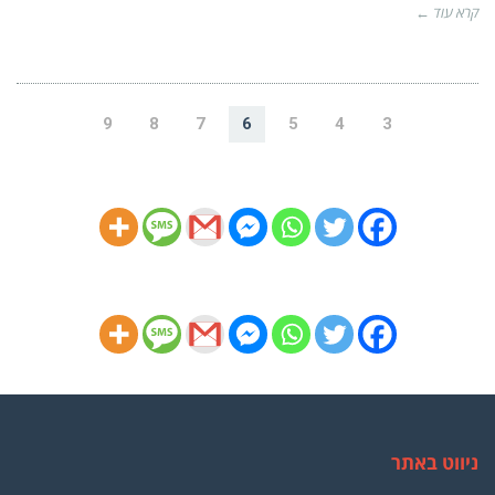
קרא עוד ←
9
8
7
6
5
4
3
ניווט באתר