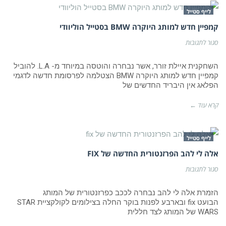
לייף סטייל
קמפיין חדש למותג היוקרה BMW בסטייל הוליוודי
על
סגור לתגובות
קמפיין
חדש
למותג
השחקנית איילת זורר, אשר נבחרה והוטסה במיוחד מ- L.A. להוביל
היוקרה
קמפיין חדש למותג היוקרה BMW הצטלמה לפרסומת חדשה לדגמי
BMW
הפלאג אין היבריד החדשים של
בסטייל
הוליוודי
קרא עוד ←
לייף סטייל
אלה לי להב הפרזנטורית החדשה של FIX
על
סגור לתגובות
אלה
לי
להב
הזמרת אלה לי להב נבחרה לככב כפרזנטורית של המותג
הפרזנטורית
הבועט fix ובארבע לפנות בוקר החלה בצילומים לקולקציית STAR
החדשה
WARS של המותג לצד חללית
של fix