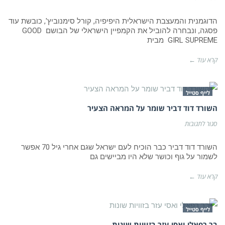
קורל
סימנוביץ
בצילומי
הדוגמנית והמעצבת הישראלית היפיפיה, קורל סימנוביץ', כובשת עוד
קמפיין
פסגה, ונבחרה להוביל את הקמפיין הישראלי של הבושם GOOD
לבושם
GIRL SUPREME מבית
GOOD
GIRL
SUPREME
קרא עוד ←
לייף סטייל
השורד דוד דביר שומר על המראה הצעיר
על
סגור לתגובות
השורד
דוד
דביר
השורד דוד דביר כבר הוכיח לעם ישראל שגם אחרי גיל 70 אפשר
שומר
לשמור על גוף וכושר שלא היו מביישים גם
על
המראה
הצעיר
קרא עוד ←
לייף סטייל
בר רפאלי ואסי עזר בזוויות שונות