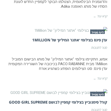
קיי
והדוגמנית הבינלאומית, הצטלמו הבוקר לקמפיין החדש לעונת
בצילומי
הסתיו של מותג האופנה Adika.
קמפיין
ראשון
משותף
קרא עוד ←
לייף סטייל
עדן פינס בצילומי ׳אתגר המיליון׳ של 1MILLION
על
סגור לתגובות
עדן
פינס
בצילומי
אמש, התקיימו צילומי ׳אתגר המיליון׳ של מותג הבישום המוביל
׳אתגר
1Million מבית PACO RABANNE בכיכובה של השגרירה המקומית
המיליון׳
עדן פינס. סט הצילומים הופתע כשהגיע אורח
של
1Million
קרא עוד ←
לייף סטייל
קורל סימנוביץ בצילומי קמפיין לבושם GOOD GIRL SUPREME
על
סגור לתגובות