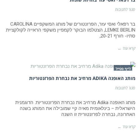
על
סגור לתגובות
בר
רפאלי
ואסי
בר רפאלי ואסי עזר, הפרזנטורים של מותג המשקפיים CAROLINA
עזר
LEMKE BERLIN, הצטלמו הבוקר לקמפיין משקפי הראייה לקולקציית
בזוויות
סתיו- חורף 20-21,
שונות
קרא עוד ←
לייף סטייל
מותג האופנה ADIKA מרחיב את נבחרת הפרזנטוריות
על
סגור לתגובות
מותג
האופנה Adika מרחיב
את
מותג האופנה Adika מרחיב את נבחרת הפרזנטוריות. הדוגמנית
נבחרת
הישראלית – בינלאומית מאיה קיי שמובילה את המותג בשנה
הפרזנטוריות
האחרונה, נבחרה לפרזנטורית זו השנה
קרא עוד ←