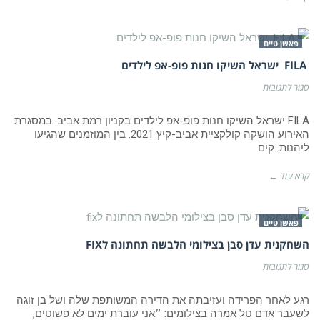
פאשן טיים
FILA ישראל השיקו חנות פופ-אפ לילדים
על
סגור לתגובות
FILA
ישראל
השיקו
FILA ישראל השיקו חנות פופ-אפ לילדים בקניון רמת אביב. במסגרת
חנות
האירוע הושקה קולקציית אביב-קיץ 2021. בין המוזמנים שהגיעו
פופ-אפ
ליהנות: קים
לילדים
קרא עוד ←
פאשן טיים
השחקנית עדן סבן בצילומי הלבשה תחתונה לFIX
על
סגור לתגובות
השחקנית
עדן
סבן
רגע לאחר הפרידה ועזיבתה את הדירה המשותפת שלה ושל בן זוגה
בצילומי
לשעבר אדם טל אמרה בצילומים: ״אני עוברת ימים לא פשוטים,
הלבשה