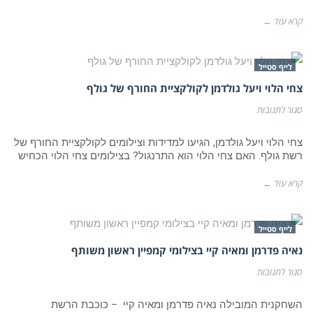
תחתונה
לfix
קרא עוד ←
לייף סטייל
צחי הלוי ויעל גולדמן לקולקציית החורף של גולף
על
סגור לתגובות
צחי
הלוי
ויעל
צחי הלוי ויעל גולדמן, הגיעו למדידות וצילומים לקולקציית החורף של
גולדמן
רשת גולף. האם צחי הלוי הוא התרנגול? בצילומים צחי הלוי הכחיש
לקולקציית
החורף
של
קרא עוד ←
גולף
לייף סטייל
נאיה פדרמן ומאיה קיי בצילומי קמפיין ראשון משותף
על
סגור לתגובות
נאיה
פדרמן
ומאיה
השחקנית המובילה נאיה פדרמן ומאיה קיי – כוכבת הרשת