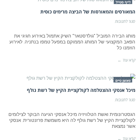
לייף סטייל
המאורסים והמאורסות של הביצה מרימים כוסית
על
סגור לתגובות
המאורסים
והמאורסות
של
מותג הבירה המוביל "גולדסטאר" השיק אתמול באירוע חגיגי את
הביצה
הפאב המקצועי של המותג הממוקם במפעל טמפו בנתניה. לאירוע
מרימים
הוזמנו כל
כוסית
קרא עוד ←
פאשן טיים
מיכל אנסקי ההצטלמה לקולקציית הקיץ של רשת גולף
על
סגור לתגובות
מיכל
אנסקי
ההצטלמה
הגסטרונומית ואשת הטלוויזיה מיכל אנסקי הגיעה הבוקר לצילומים
לקולקציית
לקולקציית הקיץ של רשת גולף לה היא משמשת פרזנטורית. אנסקי
הקיץ
אשר נמצאת
של
רשת
גולף
קרא עוד ←