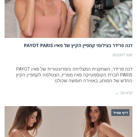
דנה פרידר בצילומי קמפיין הקיץ של פאיו PAYOT PARIS
על
סגור לתגובות
דנה
פרידר
בצילומי
דנה פרידר, השחקנית המצליחה והפרזנטורית של פאיו PAYOT
קמפיין
PARIS חברת הקוסמטיקה פאיו מפריז, הצטלמה לקמפיין הקיץ
הקיץ
החדש של המותג, באווירה חופשה שכולנו
של
פאיו
PAYOT
קרא עוד ←
PARIS
לייף סטייל