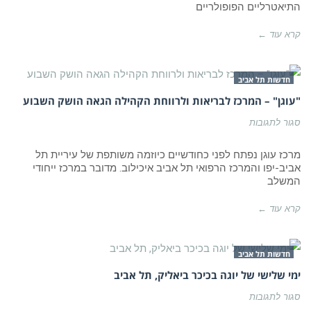
התיאטרליים הפופולריים
ביאליק
ובבתי
התרבות
קרא עוד ←
של
העיר
חדשות תל אביב
"עוגן" – המרכז לבריאות ולרווחת הקהילה הגאה הושק השבוע
על
סגור לתגובות
"עוגן"
–
המרכז
מרכז עוגן נפתח לפני כחודשיים כיוזמה משותפת של עיריית תל
לבריאות
אביב-יפו והמרכז הרפואי תל אביב איכילוב. מדובר במרכז ייחודי
ולרווחת
המשלב
הקהילה
הגאה
הושק
קרא עוד ←
השבוע
חדשות תל אביב
ימי שלישי של יוגה בכיכר ביאליק, תל אביב
על
סגור לתגובות
ימי