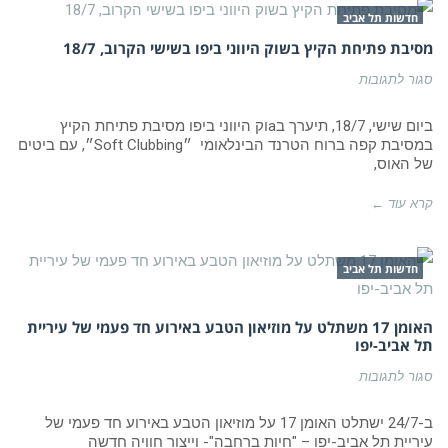
חדשות תל אביב
מסיבת פתיחת הקיץ בשוק היווני ביפו בשישי הקרוב, 18/7
על
סגור לתגובות
מסיבת
פתיחת
הקיץ
ביום שישי, 18/7, תיערך בaוק היווני ביפו מסיבת פתיחת הקיץ
בשוק
במסיבת קפה ברוח הטרנד הבינלאומי ״Soft Clubbing״, עם ביטים
היווני
של האוס,
ביפו
בשישי
הקרוב,
קרא עוד ←
18/7
חדשות תל אביב
האומן 17 משתלט על מוזיאון הטבע באירוע חד פעמי של עיריית
תל אביב-יפו
על
סגור לתגובות
האומן
17
משתלט
ב-24/7 ישתלט האומן 17 על מוזיאון הטבע באירוע חד פעמי של
על
עיריית תל אביב-יפו – "חיות ברחבה"- וייצור חוויה חדשה