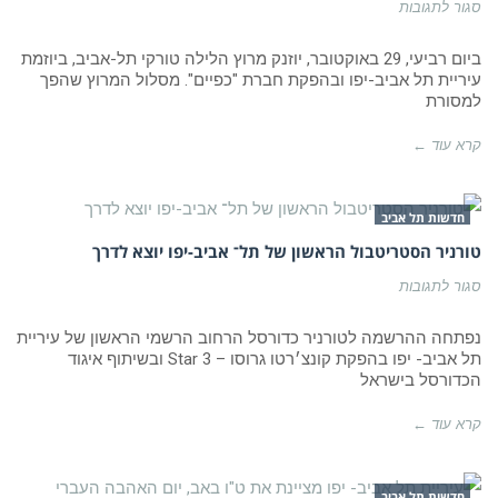
על
סגור לתגובות
מרוץ
הלילה
טורקי
ביום רביעי, 29 באוקטובר, יוזנק מרוץ הלילה טורקי תל-אביב, ביוזמת
תל-אביב
עיריית תל אביב-יפו ובהפקת חברת "כפיים". מסלול המרוץ שהפך
יוצא
למסורת
לדרך
קרא עוד ←
חדשות תל אביב
טורניר הסטריטבול הראשון של תל־ אביב-יפו יוצא לדרך
על
סגור לתגובות
טורניר
הסטריטבול
הראשון
נפתחה ההרשמה לטורניר כדורסל הרחוב הרשמי הראשון של עיריית
של
תל אביב- יפו בהפקת קונצ׳רטו גרוסו – 3 Star ובשיתוף איגוד
תל־
הכדורסל בישראל
אביב-יפו
יוצא
לדרך
קרא עוד ←
חדשות תל אביב