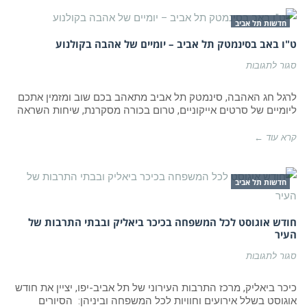
חדשות תל אביב
ט"ו באב בסינמטק תל אביב – יומיים של אהבה בקולנוע
על
סגור לתגובות
ט"ו
באב
בסינמטק
לרגל חג האהבה, סינמטק תל אביב מתאהב בכם שוב ומזמין אתכם
תל
ליומיים של סרטים אייקוניים, טרום בכורה מסקרנת, שיחות השראה
אביב
–
יומיים
קרא עוד ←
של
אהבה
בקולנוע
חדשות תל אביב
חודש אוגוסט לכל המשפחה בכיכר ביאליק ובבתי התרבות של
העיר
על
סגור לתגובות
חודש
אוגוסט
לכל
כיכר ביאליק, מרכז התרבות העירוני של תל אביב-יפו, יציין את חודש
המשפחה
אוגוסט בשלל אירועים וחוויות לכל המשפחה וביניהן: הסיורים
בכיכר