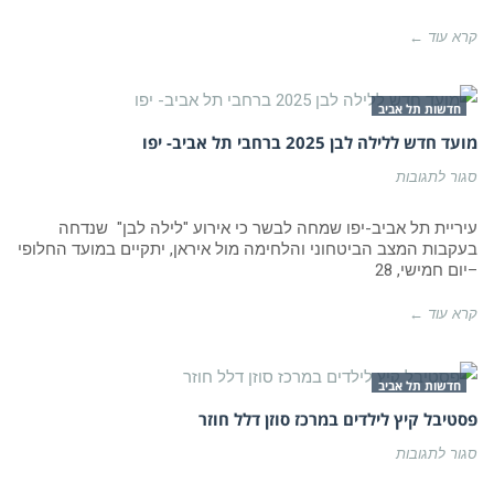
מוזיאון
הטבע
באירוע
קרא עוד ←
חד
פעמי
של
עיריית
חדשות תל אביב
תל
אביב-יפו
מועד חדש ללילה לבן 2025 ברחבי תל אביב- יפו
על
סגור לתגובות
מועד
חדש
ללילה
עיריית תל אביב-יפו שמחה לבשר כי אירוע "לילה לבן" שנדחה
לבן
בעקבות המצב הביטחוני והלחימה מול איראן, יתקיים במועד החלופי
2025
–יום חמישי, 28
ברחבי
תל
אביב-
קרא עוד ←
יפו
חדשות תל אביב
פסטיבל קיץ לילדים במרכז סוזן דלל חוזר
על
סגור לתגובות
פסטיבל
קיץ