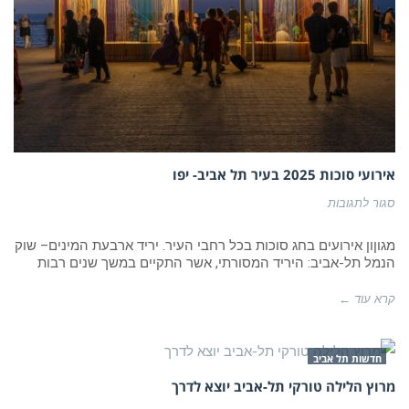
אירועי סוכות 2025 בעיר תל אביב- יפו
על
סגור לתגובות
אירועי
סוכות
2025
מגוןון אירועים בחג סוכות בכל רחבי העיר. יריד ארבעת המינים– שוק
בעיר
הנמל תל-אביב: היריד המסורתי, אשר התקיים במשך שנים רבות
תל
אביב-
יפו
קרא עוד ←
חדשות תל אביב
מרוץ הלילה טורקי תל-אביב יוצא לדרך