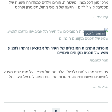
לילדים
מרכז סוזן דלל מזמין משפחות, הורים וילדים למהדורה השניה של
במרכז
פסטיבל קיץ לילדים – חגיגה של מופעי מחול, תיאטרון וקרקס
סוזן
דלל
חוזר
קרא עוד ←
חדשות תל אביב
מוסדות התרבות המובילים של העיר תל אביב-יפו נרתמו להציע
שפע של תכנים מקוונים חינמיים
על
סגור לתגובות
מוסדות
התרבות
המובילים
עם פרוץ מבצע "עם כלביא" והלחימה מול איראן ועל מנת לתת מענה
של
לתושבים ומשפחותיהם, מוסדות התרבות המובילים של העיר תל
העיר
תל
אביב-יפו
קרא עוד ←
נרתמו
להציע
שפע
של
תכנים
מקוונים
8
7
6
5
4
3
2