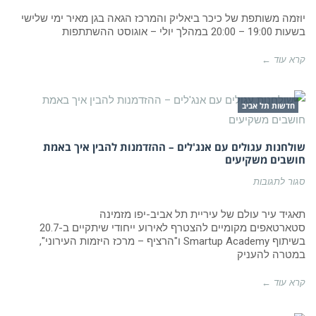
שלישי
של
יוזמה משותפת של כיכר ביאליק והמרכז הגאה בגן מאיר ימי שלישי
יוגה
בשעות 19:00 – 20:00 במהלך יולי – אוגוסט ההשתתפות
בכיכר
ביאליק,
תל
קרא עוד ←
אביב
חדשות תל אביב
שולחנות עגולים עם אנג'לים – ההזדמנות להבין איך באמת
חושבים משקיעים
על
סגור לתגובות
שולחנות
עגולים
עם
תאגיד עיר עולם של עיריית תל אביב-יפו מזמינה
אנג'לים
סטארטאפים מקומיים להצטרף לאירוע ייחודי שיתקיים ב-20.7
–
בשיתוף Smartup Academy ו"הרציף – מרכז היזמות העירוני",
ההזדמנות
במטרה להעניק
להבין
איך
באמת
קרא עוד ←
חושבים
משקיעים