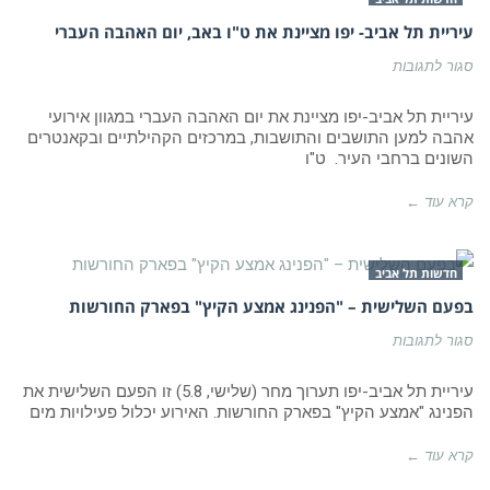
עיריית תל אביב- יפו מציינת את ט"ו באב, יום האהבה העברי
על
סגור לתגובות
עיריית
תל
אביב-
עיריית תל אביב-יפו מציינת את יום האהבה העברי במגוון אירועי
יפו
אהבה למען התושבים והתושבות, במרכזים הקהילתיים ובקאנטרים
מציינת
השונים ברחבי העיר. ט"ו
את
ט"ו
באב,
קרא עוד ←
יום
האהבה
העברי
חדשות תל אביב
בפעם השלישית – "הפנינג אמצע הקיץ" בפארק החורשות
על
סגור לתגובות
בפעם
השלישית
–
עיריית תל אביב-יפו תערוך מחר (שלישי, 5.8) זו הפעם השלישית את
"הפנינג
הפנינג "אמצע הקיץ" בפארק החורשות. האירוע יכלול פעילויות מים
אמצע
הקיץ"
בפארק
קרא עוד ←
החורשות