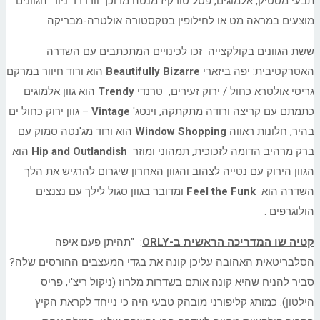
תבעי מסטיק, אלמוגים, פטל טורקיז מנטה מרוכך וורדרד ניוד. הגוונים
מוצעים במראה מט או לחילופין בטקסטורה אולטרה-מבריקה.
ששת הגוונים בקולקצייה זכו לכינויים המתכתבים עם השדרה
האטרקטיבית: יפה ביזארי
Beautifully Bizarre
הוא ורוד חיוור במרקם
גריסי אולטרא כחול / ירוק זעירים, טרנדי
Trendy
הוא גוון אלמוגים
כתמתם עם קריצה ורודה מתקתקה, וינטג'
Vintage
– גוון ירוק כחול ים
בהיר, חלונות ראווה
Window Shopping
הוא ורוד מג'נטה סמוק עם
ברק מרהיב הדומה לזכוכית, תמהוני ומוזר
Hip and Outlandish
הוא
הגוון הירוק עם נטייה לצהוב והגוון האחרון שיגרום להרגיש את הלך
השדרה הוא
Feel the Funk
ומדובר בגוון סגול לילך עם נצנצים
הולוגרפים .
קטיה שו המדריכה הראשית ב-
ORLY
: "תהיתן פעם איפה
הסלבריטאית האהובה עליכן קונה את בגדי המעצבים ההורסים שלה?
סביר להניח שהיא קונה אותם בשדרות מלרוז (ניקול ריצ'י, פריס
הילטון). כמותג קליפורני מובהק טבעי היה כי נייחד לקראת הקיץ