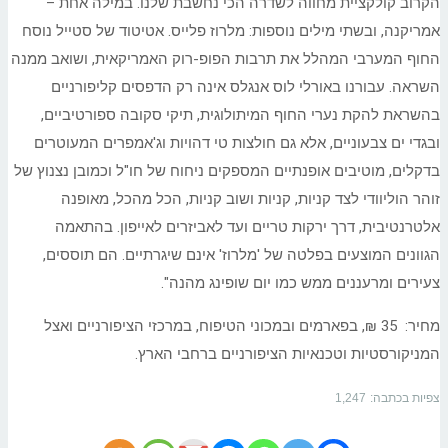
הקרוב קולקציית מחווה לשדרה הכי נחשבת שלנו. במילה אחת –
אמריקנה, ובשתי מילים נוספות: מלרוז פלייס. אטיטוד של סטייל נוסח
החוף המערבי המהלל את תרבות הפופ-רוק האמריקאית, ושואב ממנה
השראה. עבורנו באורלי לוס אנגלס אינה רק הדפסים קליפורניים
בהשראת להקת נערי החוף המיתולוגית, תיקי סקובה ספורטיביים,
ובגדי ים צבעוניים, אלא גם חולצות טי דהויות וג'אמפרים המעוטרים
בדקלים, מוטיבים אופנתיים המספקים ניחוח של חו"ל וכמובן נצנוץ של
זוהר הוליוודי לצד קניות, קניות ושוב קניות, הכל מהכל, מאופנה
אלטרנטיבית, דרך ירקות טריים ועד לאביזרים לאייפון. בהתאמה
הגוונים המוצעים בפלטה של 'מלרוז' אינם שיגרתיים. הם תוססים,
צעירים ומרעננים ממש כמו יום שופינג מהנה".
מחיר: 35 ₪, בפארמים ובמכוני הטיפוח, במרכזי הציפורניים ואצל
המניקורסטיות וטכנאיות הציפורניים ברחבי הארץ.
צפיות בכתבה:
1,247