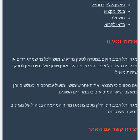
פאשן & לייף סטייל
בעלי מקצוע
משתלם
כדאי לקרוא
אודות TLVCT
מגזין תל אביב הוקם במטרה לספק מידע שימושי לכל מי שמתגוררים או
מבקרים בעיר תל אביב. המגזין מנוהל באופן שוטף על בסיס רצון לספק
שירות מועיל.
אנו מקווים כי תמצאו את האתר שימושי ומועיל עבורכם הן כגולשים והן
כמעצבי שיער המופיעים בו במדורים השונים.
מגזין תל אביב הינו חלק מקבוצת אגו מדיה המתמחה בניהול של מגזינים
ברשת האינטרנט.
יצירת קשר עם האתר