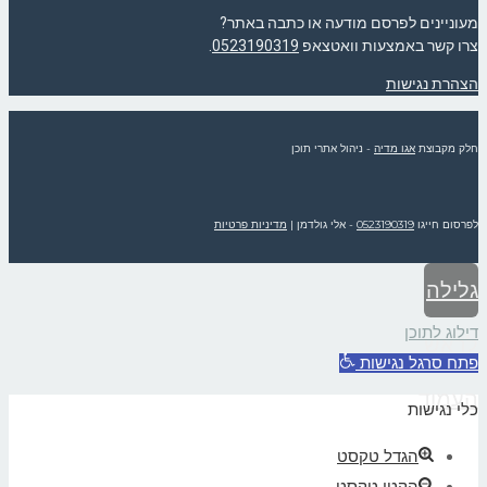
מעוניינים לפרסם מודעה או כתבה באתר?
צרו קשר באמצעות וואטצאפ
0523190319
.
הצהרת נגישות
חלק מקבוצת
אגו מדיה
- ניהול אתרי תוכן
לפרסום חייגו
0523190319
- אלי גולדמן
|
מדיניות פרטיות
גלילה
דילוג לתוכן
לראש
פתח סרגל נגישות
העמוד
כלי נגישות
הגדל טקסט