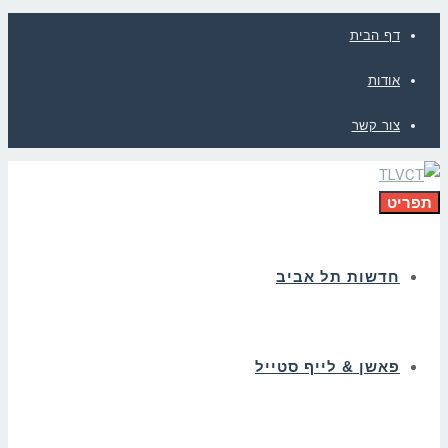
דף הבית
אודות
צור קשר
תפריט
חדשות תל אביב
פאשן & לייף סטייל