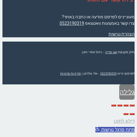
מעוניינים לפרסם מודעה או כתבה באתר?
צרו קשר באמצעות וואטצאפ
0523190319
.
הצהרת נגישות
חלק מקבוצת
אגו מדיה
- ניהול אתרי תוכן
לפרסום חייגו
0523190319
- אלי גולדמן
|
מדיניות פרטיות
גלילה
לראש
דילוג לתוכן
העמוד
פתח סרגל נגישות