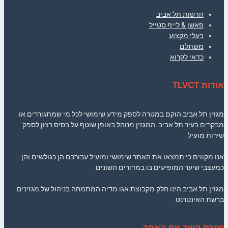
חדשות תל אביב
פאשן & לייף סטייל
בעלי מקצוע
משתלם
כדאי לקרוא
אודות TLVCT
מגזין תל אביב הוקם במטרה לספק מידע שימושי לכל מי שמתגוררים או
מבקרים בעיר תל אביב. המגזין מנוהל באופן שוטף על בסיס רצון לספק
שירות מועיל.
אנו מקווים כי תמצאו את האתר שימושי ומועיל עבורכם הן כגולשים והן
כמעצבי שיער המופיעים בו במדורים השונים.
מגזין תל אביב הינו חלק מקבוצת אגו מדיה המתמחה בניהול של מגזינים
ברשת האינטרנט.
יצירת קשר עם האתר