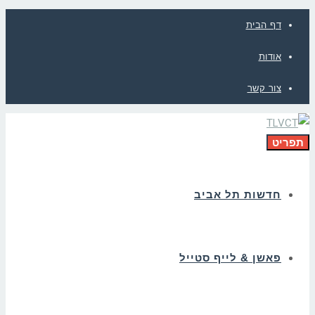
דף הבית
אודות
צור קשר
תפריט
חדשות תל אביב
פאשן & לייף סטייל