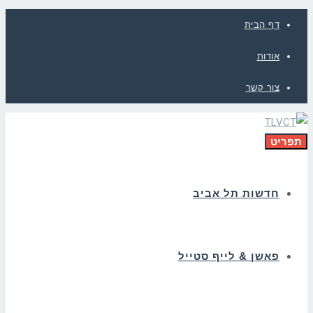
דף הבית
אודות
צור קשר
תפריט
חדשות תל אביב
פאשן & לייף סטייל