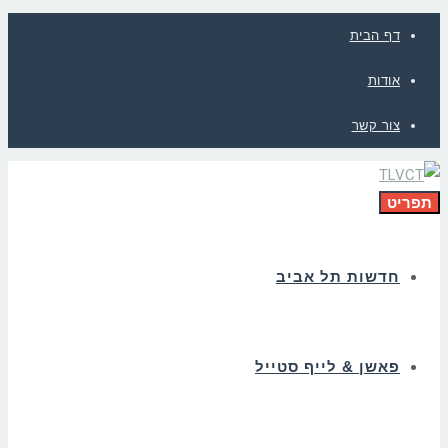
דף הבית
אודות
צור קשר
תפריט
חדשות תל אביב
פאשן & לייף סטייל