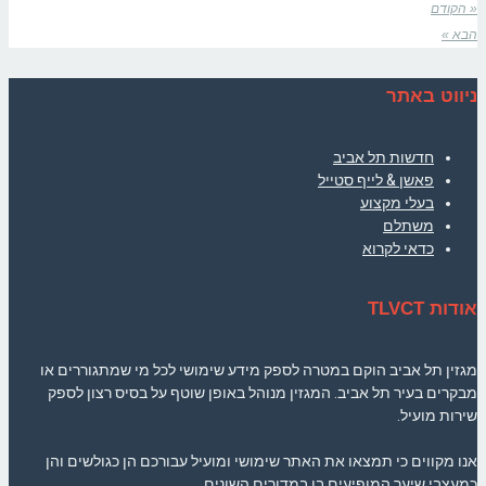
« הקודם
הבא »
ניווט באתר
חדשות תל אביב
פאשן & לייף סטייל
בעלי מקצוע
משתלם
כדאי לקרוא
אודות TLVCT
מגזין תל אביב הוקם במטרה לספק מידע שימושי לכל מי שמתגוררים או
מבקרים בעיר תל אביב. המגזין מנוהל באופן שוטף על בסיס רצון לספק
שירות מועיל.
אנו מקווים כי תמצאו את האתר שימושי ומועיל עבורכם הן כגולשים והן
כמעצבי שיער המופיעים בו במדורים השונים.