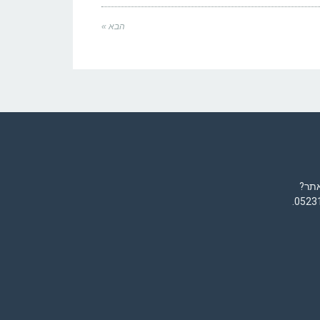
הבא »
אתר?
.
0523