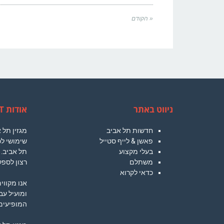
« הקודם
ניווט באתר
אודות TLVCT
חדשות תל אביב
מגזין תל
פאשן & לייף סטייל
שימושי לכ
בעלי מקצוע
תל אביב. 
משתלם
רצון לספק
כדאי לקרוא
אנו מקווי
ומועיל עב
המופיעים 