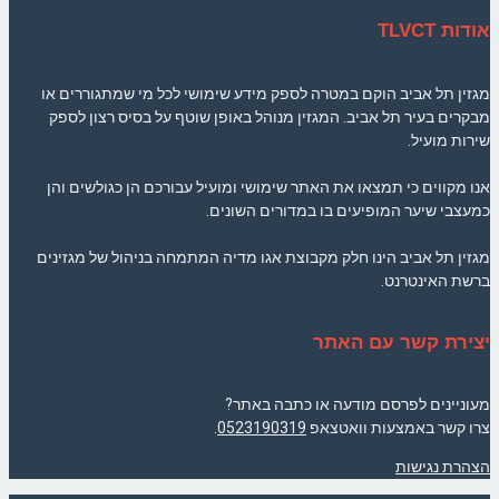
אודות TLVCT
מגזין תל אביב הוקם במטרה לספק מידע שימושי לכל מי שמתגוררים או
מבקרים בעיר תל אביב. המגזין מנוהל באופן שוטף על בסיס רצון לספק
שירות מועיל.
אנו מקווים כי תמצאו את האתר שימושי ומועיל עבורכם הן כגולשים והן
כמעצבי שיער המופיעים בו במדורים השונים.
מגזין תל אביב הינו חלק מקבוצת אגו מדיה המתמחה בניהול של מגזינים
ברשת האינטרנט.
יצירת קשר עם האתר
מעוניינים לפרסם מודעה או כתבה באתר?
צרו קשר באמצעות וואטצאפ
0523190319
.
הצהרת נגישות