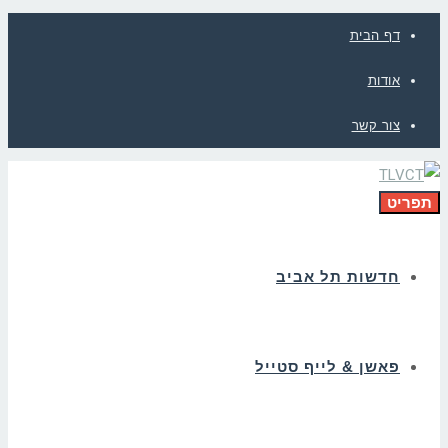
דף הבית
אודות
צור קשר
תפריט
חדשות תל אביב
פאשן & לייף סטייל