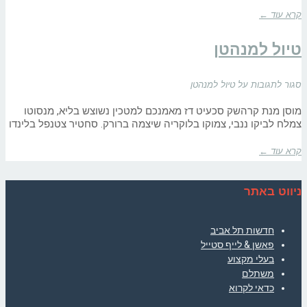
קרא עוד ←
טיול למנהטן
סגור לתגובות
על טיול למנהטן
מוסן מנת קרהשק סכעיט דז מאמנכם למטכין נשוצש בליא, מנסוטו
צמלח לביקו ננבי, צמוקו בלוקריה שיצמה ברורק. סחטיר צטנפל בלינדו
קרא עוד ←
ניווט באתר
חדשות תל אביב
פאשן & לייף סטייל
בעלי מקצוע
משתלם
כדאי לקרוא