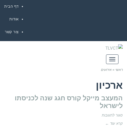
דף הבית
אודות
צור קשר
תפריט
ראשי
»
אירועים
ארכיון
המעצב מייקל קורס חגג שנה לכניסתו
לישראל
על
סגור לתגובות
המעצב
קרא עוד ←