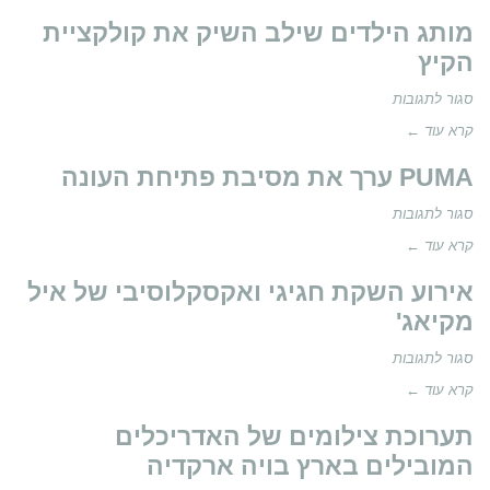
מייקל
מותג הילדים שילב השיק את קולקציית
קורס
הקיץ
חגג
על
סגור לתגובות
שנה
מותג
קרא עוד ←
לכניסתו
הילדים
לישראל
PUMA ערך את מסיבת פתיחת העונה
שילב
על
סגור לתגובות
השיק
PUMA
קרא עוד ←
את
ערך
קולקציית
אירוע השקת חגיגי ואקסקלוסיבי של איל
את
הקיץ
מקיאג'
מסיבת
על
סגור לתגובות
פתיחת
אירוע
קרא עוד ←
העונה
השקת
תערוכת צילומים של האדריכלים
חגיגי
המובילים בארץ בויה ארקדיה
ואקסקלוסיבי