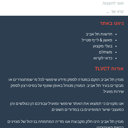
על
סגור לתגובות
של
תערוכת
קרא עוד ←
איל
צילומים
מקיאג'
ניווט באתר
של
חדשות תל אביב
האדריכלים
פאשן & לייף סטייל
המובילים
בעלי מקצוע
בארץ
משתלם
כדאי לקרוא
בויה
ארקדיה
אודות TLVCT
מגזין תל אביב הוקם במטרה לספק מידע שימושי לכל מי שמתגוררים או
מבקרים בעיר תל אביב. המגזין מנוהל באופן שוטף על בסיס רצון לספק
שירות מועיל.
אנו מקווים כי תמצאו את האתר שימושי ומועיל עבורכם הן כגולשים והן
כמעצבי שיער המופיעים בו במדורים השונים.
מגזין תל אביב הינו חלק מקבוצת אגו מדיה המתמחה בניהול של מגזינים
ברשת האינטרנט.