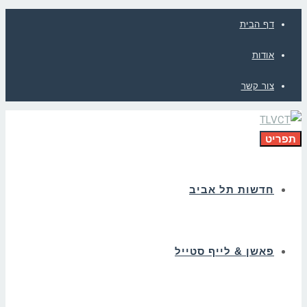
דף הבית
אודות
צור קשר
תפריט
חדשות תל אביב
פאשן & לייף סטייל