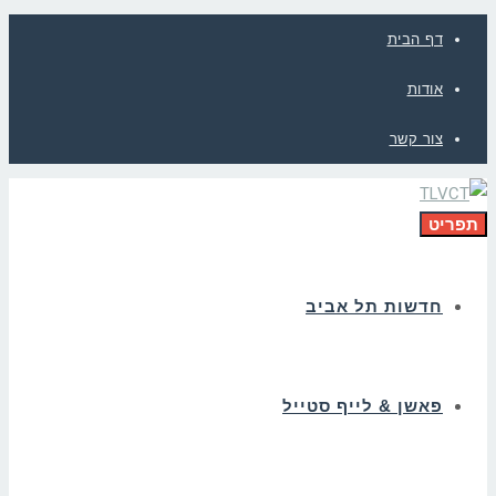
דף הבית
אודות
צור קשר
תפריט
חדשות תל אביב
פאשן & לייף סטייל