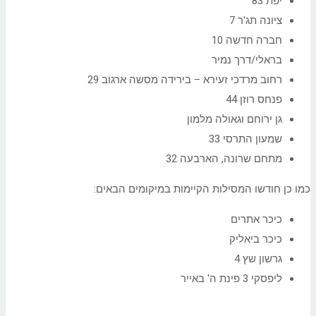
יפת 83
ציונה תג'ר 7
חברה חדשה 10
בראלי/דרך נמיר
רחוב מרדכי זעירא – בירידה מסשה ארגוב 29
פנחס רוזן 44
גן ירוחם וגאולה מלמון
שמעון התרסי 33
מתחם שרונה, הארבעה 32
כמו כן חודשו המסילות הקיימות במיקומים הבאים:
כיכר אתרים
כיכר ביאליק
גרשון שץ 4
ליפסקי 3 פינת ה' באייר