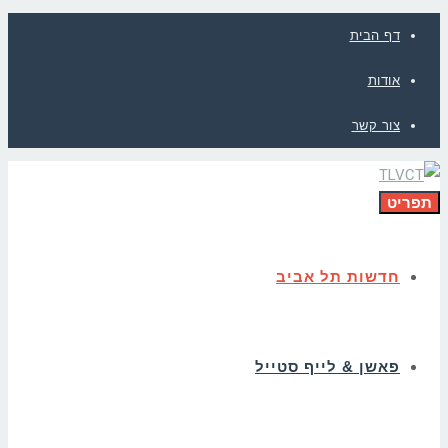
דף הבית
אודות
צור קשר
תפריט
חדשות תל אביב
פאשן & לייף סטייל