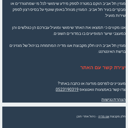
מגזין תל אביב הוקם במטרה לספק מידע שימושי לכל מי שמתגוררים או
מבקרים בעיר תל אביב. המגזין מנוהל באופן שוטף על בסיס רצון לספק
שירות מועיל.
אנו מקווים כי תמצאו את האתר שימושי ומועיל עבורכם הן כגולשים והן
כמעצבי שיער המופיעים בו במדורים השונים.
מגזין תל אביב הינו חלק מקבוצת אגו מדיה המתמחה בניהול של מגזינים
ברשת האינטרנט.
יצירת קשר עם האתר
מעוניינים לפרסם מודעה או כתבה באתר?
צרו קשר באמצעות וואטצאפ
0523190319
.
הצהרת נגישות
חלק מקבוצת
אגו מדיה
- ניהול אתרי תוכן