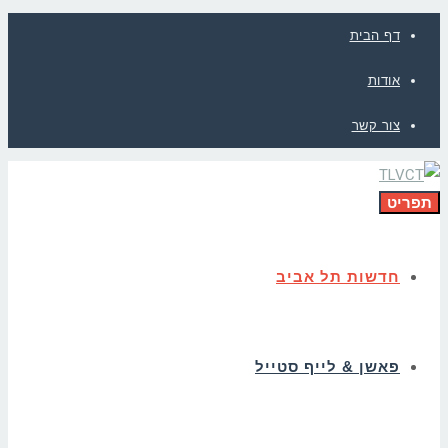
דף הבית
אודות
צור קשר
תפריט
חדשות תל אביב
פאשן & לייף סטייל