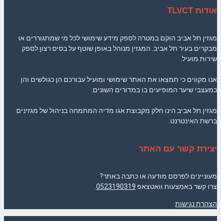
אודות TLVCT
מגזין תל אביב הוקם במטרה לספק מידע שימושי לכל מי שמתגוררים או
מבקרים בעיר תל אביב. המגזין מנוהל באופן שוטף על בסיס רצון לספק
שירות מועיל.
אנו מקווים כי תמצאו את האתר שימושי ומועיל עבורכם הן כגולשים והן
כמעצבי שיער המופיעים בו במדורים השונים.
מגזין תל אביב הינו חלק מקבוצת אגו מדיה המתמחה בניהול של מגזינים
ברשת האינטרנט.
יצירת קשר עם האתר
מעוניינים לפרסם מודעה או כתבה באתר?
צרו קשר באמצעות וואטצאפ
0523190319
.
הצהרת נגישות