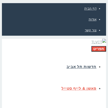
דף הבית
אודות
צור קשר
תפריט
חדשות תל אביב
פאשן & לייף סטייל