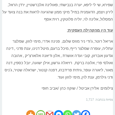
שפירא, שי לי ליפא, יערה בנבישתי, פאולינה אלברשטיין, ירדן הראל,
לירון ויצמן, הדוגמנית במיל' מיקי ממון שהגיעה לראות את בנה צועד על
המסלול, אלינה לוי, יוליה פלוטקין, רוית אסף
עוד היו מהקהילה העסקית:
אריאל רוטר, ג'ודי ניר מוזס שלום, פנינה אדרי, מימי לוזון, שמלצר
עתליה, עופרה שמלצר רייף, מיכל ברעם, מיטל דנינו, ענת פדני , דינה
וגדעון אוברזון, קובי ועדה אושרת , אלון ודיאנה אלוארצ'יק , אהובה
ואולסי פרי, אלונה ברקת, רזיאלה גרשון, אילן ישועה, יובל כספין, דנה
מאור, ליאורה עופר, גיתית פרידברג, דפנה קנטור, ישראלה שטיר, ג'ניס
ודני גילרמן, ענת לוין, מימי לוזון ועוד.
צילומים: אלירן אביטל / שוקה כהן /אביב חופי
צפיות בכתבה:
1,717