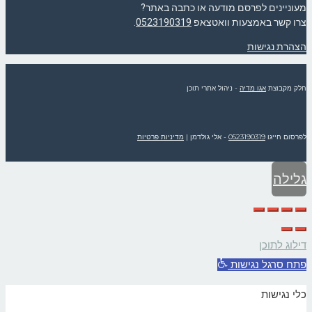
מעוניינים לפרסם מודעה או כתבה באתר?
צרו קשר באמצעות וואטצאפ
0523190319
.
הצהרת נגישות
חלק מקבוצת
אגו מדיה
- ניהול אתרי תוכן
לפרסום חייגו
0523190319
- אלי גולדמן
|
מדיניות פרטיות
גלילה
לראש
דילוג לתוכן
העמוד
פתח סרגל נגישות
כלי נגישות