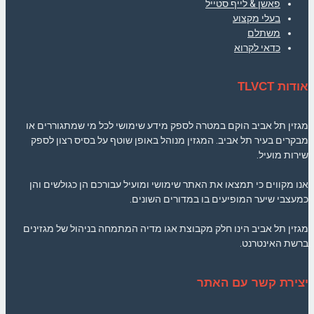
פאשן & לייף סטייל
בעלי מקצוע
משתלם
כדאי לקרוא
אודות TLVCT
מגזין תל אביב הוקם במטרה לספק מידע שימושי לכל מי שמתגוררים או
מבקרים בעיר תל אביב. המגזין מנוהל באופן שוטף על בסיס רצון לספק
שירות מועיל.
אנו מקווים כי תמצאו את האתר שימושי ומועיל עבורכם הן כגולשים והן
כמעצבי שיער המופיעים בו במדורים השונים.
מגזין תל אביב הינו חלק מקבוצת אגו מדיה המתמחה בניהול של מגזינים
ברשת האינטרנט.
יצירת קשר עם האתר