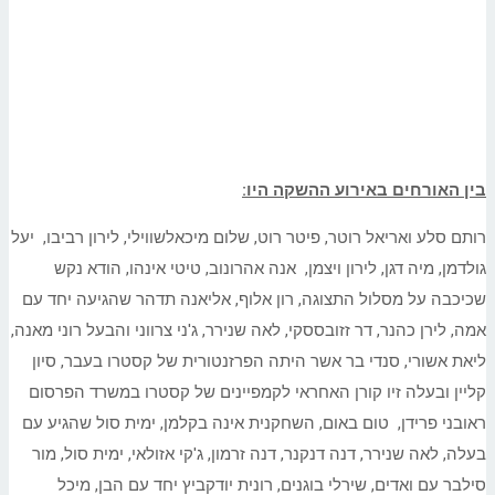
בין האורחים באירוע ההשקה היו:
רותם סלע ואריאל רוטר, פיטר רוט, שלום מיכאלשווילי, לירון רביבו, יעל
גולדמן, מיה דגן, לירון ויצמן, אנה אהרונוב, טיטי אינהו, הודא נקש
שכיכבה על מסלול התצוגה, רון אלוף, אליאנה תדהר שהגיעה יחד עם
אמה, לירן כהנר, דר זזובססקי, לאה שנירר, ג'ני צרווני והבעל רוני מאנה,
ליאת אשורי, סנדי בר אשר היתה הפרזנטורית של קסטרו בעבר, סיון
קליין ובעלה זיו קורן האחראי לקמפיינים של קסטרו במשרד הפרסום
ראובני פרידן, טום באום, השחקנית אינה בקלמן, ימית סול שהגיע עם
בעלה, לאה שנירר, דנה דנקנר, דנה זרמון, ג'קי אזולאי, ימית סול, מור
סילבר עם ואדים, שירלי בוגנים, רונית יודקביץ יחד עם הבן, מיכל