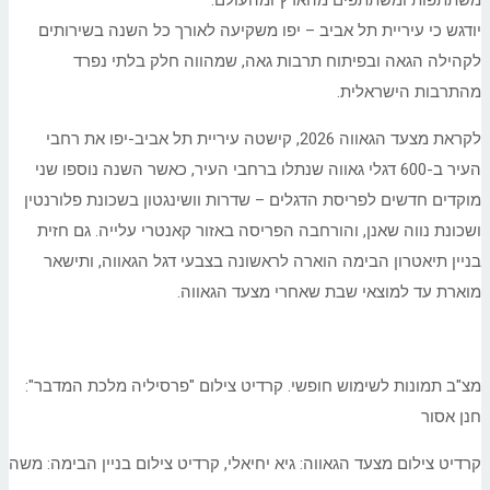
משתתפות ומשתתפים מהארץ ומהעולם.
יודגש כי עיריית תל אביב – יפו משקיעה לאורך כל השנה בשירותים
לקהילה הגאה ובפיתוח תרבות גאה, שמהווה חלק בלתי נפרד
מהתרבות הישראלית.
לקראת מצעד הגאווה 2026, קישטה עיריית תל אביב-יפו את רחבי
העיר ב-600 דגלי גאווה שנתלו ברחבי העיר, כאשר השנה נוספו שני
מוקדים חדשים לפריסת הדגלים – שדרות וושינגטון בשכונת פלורנטין
ושכונת נווה שאנן, והורחבה הפריסה באזור קאנטרי עלייה. גם חזית
בניין תיאטרון הבימה הוארה לראשונה בצבעי דגל הגאווה, ותישאר
מוארת עד למוצאי שבת שאחרי מצעד הגאווה.
מצ"ב תמונות לשימוש חופשי. קרדיט צילום "פרסיליה מלכת המדבר":
חנן אסור
קרדיט צילום מצעד הגאווה: גיא יחיאלי, קרדיט צילום בניין הבימה: משה