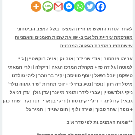
לאחר הסרת החשש מדחיית המצעד בשל המצב הביטחוני
מפרסמת עיריית תל אביב-יפו את שמות האמנים והאמניות
שישתתפו במסיבת הגאווה המרכזית
אביהו פנחסוב | אודי שניידר | אנה זק | אניה בוקשטיין | ג'יי
למוטה | גל דה פז + מקהלת המרכז הגאה | דיקלה | ולרי חמאתי |
טיפקס | יובל רפאל | יוסף סוויסה | יקיר בר זוהר | ליהי טולדנו |
מיטל דה רזון | נופר | נטע ברזילי + זוכי תחרות "שיר גאווה נולד" |
ניקי גולדשטיין | עברי לידר ותומר מייזנר | עדן גולן | עדן דניאל
גבאי | קרולינה + דיג'יי קינו טודו | ריקי בן ארי | רן דנקר | שחר כהן
+ נופר | שחר טבוך | שירה זלוף | תום שנייד | תמיר גל
**שמות האמנים.ות לפי סדר א"ב