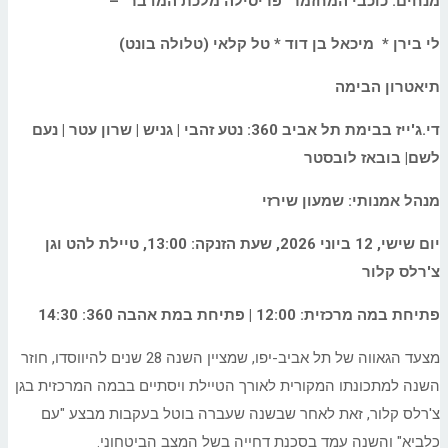
מנחים: כוכבי המחזמר "פריסילה מלכת המדבר" –
לי בירן * מיכאל בן דוד * טל קלאי (טלולה בונט)
תיאטרון הבימה
די.ג'ייז בבימת תל אביב 360: נטע זהבי | גניש | שרון עטר | נעם
לשם| בובאז לובסטר
מנהל אמנותי: שמעון שירזי
יום שישי, 12 ביוני 2026, שעת הזנקה: 13:00, טיילת להט וגן
צ'רלס קלור
פתיחת במה מרכזית: 12:00 | פתיחת במת אהבה 360: 14:30
מצעד הגאווה של תל אביב-יפו, שמציין השנה 28 שנים להיווסדו, חוזר
השנה למתכונתו המקורית לאורך הטיילת ויסתיים בבמה המרכזית בגן
צ'רלס קלור, זאת לאחר שבשנה שעברה בוטל בעקבות מבצע "עם
כלביא" והשנה עמד בסכנת דחייה בשל המצב הביטחוני.