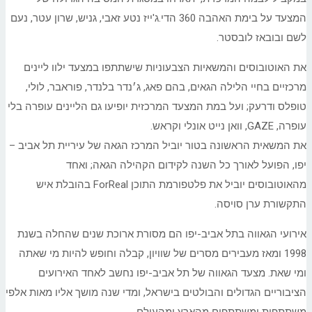
המצעד על בימת האהבה 360 הדי.ג'ייז נטע זאבי, גניש, שרון עטר, נעם
לשם ובובאז לובסטר.
את האוטובוסים והמשאיות הצבעוניות שישתתפו במצעד ילוו ליינים
מרכזיים בחיי הלילה הגאים, בהם פאג, ג׳נדר בלנדר, פוראבר, לולי,
טופלס ודרעק; ועל במת המצעד המרכזית יופיעו גם הליינים עופרה בלי
עופרה, GAZE, וואן נייט אונלי וקראש.
את המשאית הראשונה בטור יוביל המרכז הגאה של עיריית תל אביב –
יפו, הפועל לאורך כל השנה לקידום הקהילה הגאה; ואחד
מהאוטובוסים יוביל את פלטפורמת התוכן ForReal בהובלת איש
התקשורת ערן סויסה.
אירועי הגאווה בתל אביב-יפו הם מסורת ארוכת שנים שהחלה בשנת
1998 ומאז מעבירים מסרים של שוויון, קבלה וחופש להיות מי שאתה
ומי שאת. מצעד הגאווה של תל אביב-יפו נחשב לאחד האירועים
הציבוריים הגדולים והבולטים בישראל, ומדי שנה מושך אליו מאות אלפי