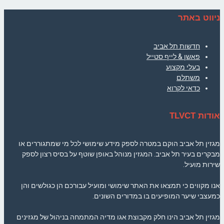
ניווט באתר
חדשות תל אביב
פאשן & לייף סטייל
בעלי מקצוע
משתלם
כדאי לקרוא
אודות TLVCT
מגזין תל אביב הוקם במטרה לספק מידע שימושי לכל מי שמתגוררים או
מבקרים בעיר תל אביב. המגזין מנוהל באופן שוטף על בסיס רצון לספק
שירות מועיל.
אנו מקווים כי תמצאו את האתר שימושי ומועיל עבורכם הן כגולשים והן
כמעצבי שיער המופיעים בו במדורים השונים.
מגזין תל אביב הינו חלק מקבוצת אגו מדיה המתמחה בניהול של מגזינים