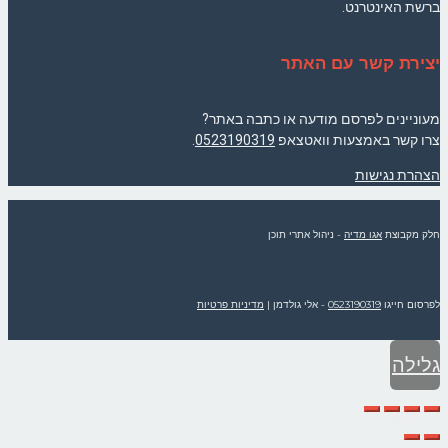
ברשת האינטרנט.
יצירת קשר עם האתר
מעוניינים לפרסם מודעה או כתבה באתר?
צרו קשר באמצעות וואטצאפ
0523190319
.
הצהרת נגישות
חלק מקבוצת
אגו מדיה
- ניהול אתרי תוכן
לפרסום חייגו
0523190319
- אלי גולדמן
|
מדיניות פרטיות
גלילה
לראש