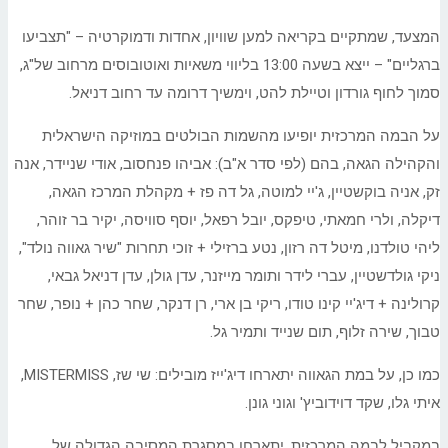
המצעד, שמתקיים בקריאה למען שוויון, אחדות ודמוקרטיה – "תצביעו
ברגליים" – ייצא בשעה 13:00 בליווי משאיות ואוטובוסים מרחוב של"ג,
סמוך לחוף גורדון וטיילת להט, וימשיך דרומה עד רחוב דניאל.
על הבמה המרכזית יופיעו מהשמות הבולטים במוזיקה הישראלית
והקהילה הגאה, בהם (לפי סדר א"ב): אביהו פנחסוב, אודי שניידר, אנה
זק, אניה בוקשטיין, ג'יי למוטה, גל דה פז + מקהלת המרכז הגאה,
דיקלה, ולרי חמאתי, טיפקס, יובל רפאל, יוסף סוויסה, יקיר בר זוהר,
ליהי טולדנו, מיטל דה רזון, נטע ברזילי + זוכי תחרות "שיר גאווה נולד",
ניקי גולדשטיין, עברי לידר ותומר מייזנר, עדן גולן, עדן דניאל גבאי,
קרולינה + דיג'יי קינו טודו, ריקי בן ארי, רן דנקר, שחר כהן + נופר, שחר
טבוך, שירה זלוף, תום שנייד ותמיר גל.
כמו כן, על במת הגאווה יתארחו דיג'ייז מובילים: שי שז, MISTERMISS,
איתי גלו, שקד דוידוביץ' וגוני גונן.
במקביל לבמה המרכזית, יתארחו במסגרת המסיבה הגדולה של