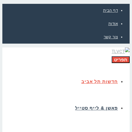
דף הבית
אודות
צור קשר
תפריט
חדשות תל אביב
פאשן & לייף סטייל