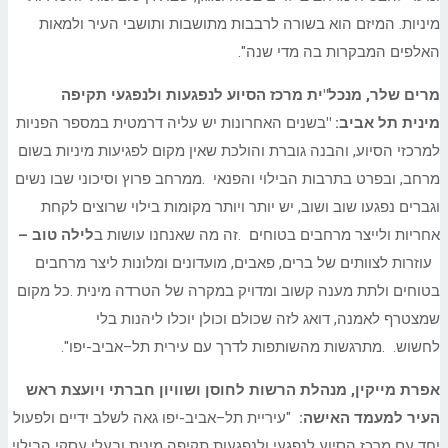
מיניות. המיזם הוא בשורה לרבבות מתושבות ותושבי העיר ולמאות
האלפים המבקרות בה מדי שנה".
מרים שלר, מנכל"ית מרכז הסיוע לנפגעות ולנפגעי תקיפה
מינית
תל
אביב
:
"
בשנים האחרונות יש עליה דרמטית במספר הפניות
למרכזי הסיוע, והבנה גוברת והולכת שאין מקום לפגיעות מיניות בשום
מרחב, ובפרט בתרבות הבילוי והפנאי
.
ממרחב פרוץ וסיכוני שבו נשים
וגברים נפגעו שוב ושוב, יש יותר ויותר מקומות בילוי שרוצים לקחת
אחריות ולייצר מרחבים בטוחים
.
זה מה שאנחנו עושות ב
לילה טוב –
עוזרות לצוותים של ברים, פאבים, מועדונים ומלונות ליצר מרחבים
בטוחים ולתת מענה קשוב ומדויק במקרה של הטרדה מינית
.
כל מקום
שמצטרף לאמנה, דואג לזה שכולם וכולן יוכלו ליהנות בלי
לחשוש.
.
מתרגשות מהשותפות לדרך עם
עירית
תל
–
אביב
-יפו"
.
אפרת מייקין, מנהלת הרשות לחוסן ושוויון חברתי ויועצת ראש
העיר למעמד האישה:
"
עיריית
תל
–
אביב
-יפו גאה לשלב ידיים ולפעול
יחד עם מרכז הסיוע לנפגעי ולנפגעות תקיפה מינית ובעלי עסקי הבילוי