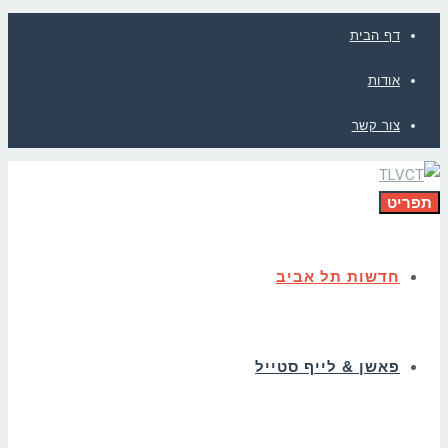
דף הבית
אודות
צור קשר
תפריט
חדשות תל אביב
פאשן & לייף סטייל