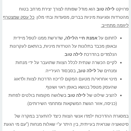
פרויקט
לילה טוב
הוא מודל שפותח לצורך יצירת מרחב בטוח
מהטרדות ופגיעות מיניות בברים, מסעדות ובתי מלון.
כל עסק שמצטרף
ליוזמה מתחייב:
לחתום על
אמנת חיי הלילה,
שדורשת ממנו לטפל מיידית
ובאופן מכבד ב
תל
ונות על הטרדות מיניות, בהתאם לעקרונות
הנלמדים בהדרכת
לילה טוב
.
לקיים הכשרה שנתית לכלל הצוות שתועבר על ידי מנחות
ומנחים של
לילה טוב,
בסבסוד ה
עירייה
.
מינוי אחראי/ת מטעם המקום לריכוז הדרכות לצוות ולדאוג
שהעסק מטפל בנושא באופן ראוי ושוטף.
להציב שילוט של
לילה טוב
בשלושה מקומות בולטים לפחות
(כניסה, אזור הגשת המשקאות ומתחמי השירותים).
במסגרת ההדרכות ילמדו אנשי הצוות כיצד להתערב במקרה של
סיטואציה שנראית בעייתית, בין היתר ע"י שאלות מנחות ("עם מי הגעת