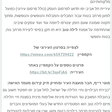
מלקוחותיהם.
עיריית
תל
אביב
-יפו תדאג לפרסום העסק (כולל פרסום עירוני) כפועל
למען מרחב בטוח עבור המבלים והמבלות והנופשים והנופשות, ומתוך
תקווה ואמונה שעם הזמן יצטרפו ליוזמה עוד ועוד עסקים שיבינו
שהחתימה על אמנת
לילה טוב
היא תו תקן בסיסי ליצירת מרחב נוח,
בטוח וחופשי.
לצפייה בסרטון העירוני של
הקמפיין:
https://vimeo.com/659739422
פרטים נוספים על הקמפיין באתר
ה
עירייה
:
https://bit.ly/3qoFjA6
מוטי רייף, חבר מועצת העיר ומחזיק תיק קידום מעמד האישה:
"
כבירת הבילויים וחיי הלילה של ישראל, ל
תל
אביב
יפו תפקיד חשוב גם
בהובלת המאבק נגד הטרדות מיניות ואלימות מינית בסצנת חיי הלילה.
מיזם לילה טוב הוא הסטנדרט החדש של בעלי המועדונים והברים
ונועד להבטיח מרחב בילויים בטוח ומוגן, שבו אין סובלנות להטרדות