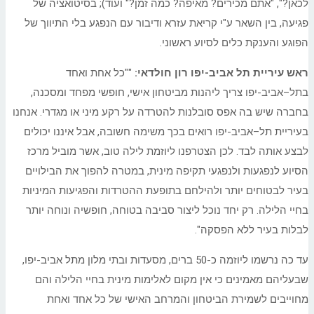
לכאן?", "אתם מכירים? מאיפה? כמה זמן?" ועוד); בסיטואציה של
פגיעה, בין השאר ע"י קריאת עזרא ודיבור עם הנפגע בלי התיווך של
הפוגע והענקת כלים לסיוע ראשוני.
ראש
עיריית
תל
אביב
-יפו רון חולדאי:
""כל אחת ואחד
ב
תל
–
אביב
-יפו צריך ליהנות מביטחון אישי, חופשי מפחד ומסכנה,
בחברה שיש בה אפס סובלנות להטרדה על רקע מיני או מגדרי. אנחנו
ב
עיריית
תל
–
אביב
-יפו רואים בכך משימה חשובה, אבל איננו יכולים
לבצע אותה לבד. לכן הצטרפנו ליוזמת לילה טוב, אשר מוביל מרכז
הסיוע לנפגעות ולנפגעי תקיפה מינית, במטרה להפוך את הבילויים
בעיר לבטוחים יותר ולהילחם בתופעת ההטרדות והפגיעות המיניות
בחיי הלילה. רק יחד נוכל ליצור סביבה בטוחה, חופשיה ונוחה יותר
לבלות בעיר ללא הפסקה".
עד כה נרשמו ליוזמה כ-50 ברים, מסעדות ובתי מלון מ
תל
אביב
-יפו,
שבעליהם מאמינים כי אין מקום לאלימות מינית בחיי הלילה והם
מחוייבים לשמירת הביטחון והמרחב האישי של כל אחד ואחת