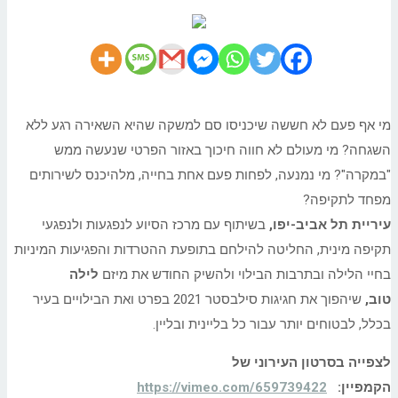
מי אף פעם לא חששה שיכניסו סם למשקה שהיא השאירה רגע ללא
השגחה? מי מעולם לא חווה חיכוך באזור הפרטי שנעשה ממש
"במקרה"? מי נמנעה, לפחות פעם אחת בחייה, מלהיכנס לשירותים
מפחד לתקיפה?
עיריית
תל
אביב
-יפו,
בשיתוף עם מרכז הסיוע לנפגעות ולנפגעי
תקיפה מינית, החליטה להילחם בתופעת ההטרדות והפגיעות המיניות
בחיי הלילה ובתרבות הבילוי ולהשיק החודש את מיזם
לילה
טוב,
שיהפוך את
חגיגות סילבסטר 2021 בפרט ואת הבילויים בעיר
בכלל, לבטוחים יותר עבור כל בליינית ובליין.
לצפייה בסרטון העירוני של
הקמפיין:
https://vimeo.com/659739422