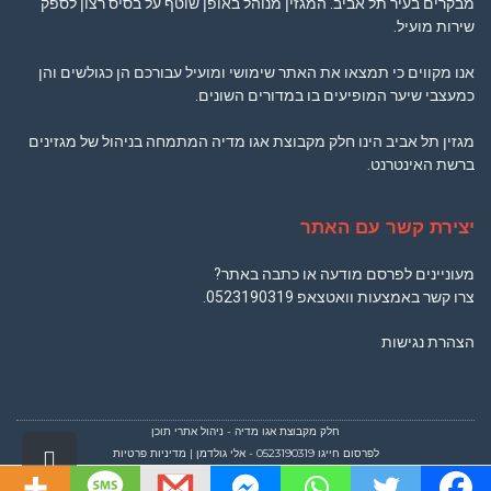
מבקרים בעיר תל אביב. המגזין מנוהל באופן שוטף על בסיס רצון לספק
שירות מועיל.
אנו מקווים כי תמצאו את האתר שימושי ומועיל עבורכם הן כגולשים והן
כמעצבי שיער המופיעים בו במדורים השונים.
מגזין תל אביב הינו חלק מקבוצת אגו מדיה המתמחה בניהול של מגזינים
ברשת האינטרנט.
יצירת קשר עם האתר
מעוניינים לפרסם מודעה או כתבה באתר?
צרו קשר באמצעות וואטצאפ
0523190319
.
הצהרת נגישות
חלק מקבוצת
אגו מדיה
- ניהול אתרי תוכן
גלילה
לפרסום חייגו
0523190319
- אלי גולדמן
|
מדיניות פרטיות
לראש