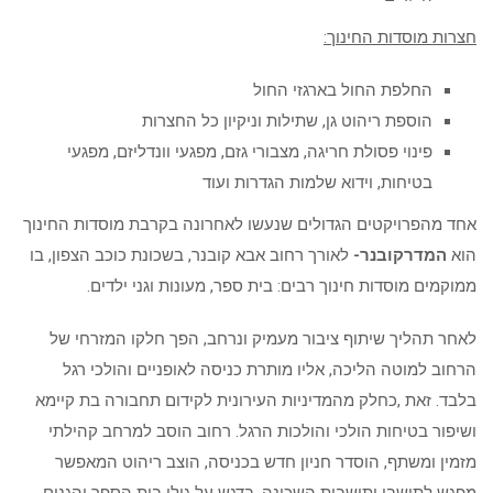
חצרות מוסדות החינוך:
החלפת החול בארגזי החול
הוספת ריהוט גן, שתילות וניקיון כל החצרות
פינוי פסולת חריגה, מצבורי גזם, מפגעי וונדליזם, מפגעי
בטיחות, וידוא שלמות הגדרות ועוד
אחד מהפרויקטים הגדולים שנעשו לאחרונה בקרבת מוסדות החינוך
הוא
המדרקובנר-
לאורך רחוב אבא קובנר, בשכונת כוכב הצפון, בו
ממוקמים מוסדות חינוך רבים: בית ספר, מעונות וגני ילדים.
לאחר תהליך שיתוף ציבור מעמיק ונרחב, הפך חלקו המזרחי של
הרחוב למוטה הליכה, אליו מותרת כניסה לאופניים והולכי רגל
בלבד. זאת ,כחלק מהמדיניות העירונית לקידום תחבורה בת קיימא
ושיפור בטיחות הולכי והולכות הרגל.​ רחוב הוסב למרחב קהילתי
מזמין ומשתף, הוסדר חניון חדש בכניסה, הוצב ריהוט המאפשר