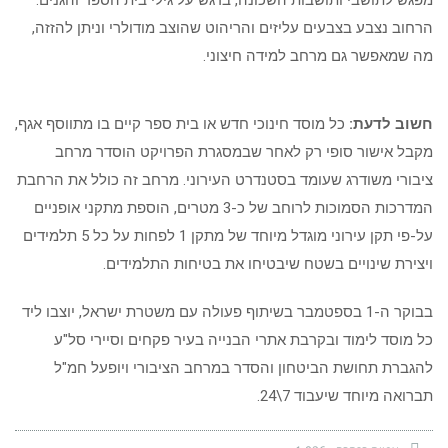
מפגש לתושבי ותושבות השכונה, בדגש על גילי בית הספר והגנים.
הרחוב נצבע בצבעים עליזים והריהוט שהוצב מודולרי וניתן להזזה,
מה שמאפשר גם מרחב למידה חיצוני.
חשוב לדעת:
כל מוסד חינוכי חדש או בית ספר קיים בו מתווסף אגף,
מקבל אישור סופי רק לאחר שבמסגרת הפרויקט הוסדר מרחב
ציבורי משודרג שעומד בסטנדרט העירוני. מרחב זה כולל את הרחבת
המדרכות הסמוכות לרוחב של כ-3 מטרים, הוספת מתקני אופניים
על-פי תקן עירוני מוגדל מיוחד של מתקן 1 לפחות על כל 5 תלמידים
ויצירת שינויים בשטח שיבטיחו את בטיחות התלמידים.
בבוקר ה-1 בספטמבר בשיתוף פעולה עם משטרת ישראל, יוצבו ליד
כל מוסד לימוד ובקרבת אתרי הבנייה בעיר פקחים וסיירי סל"ע
להגברת תחושת הביטחון והסדר במרחב הציבורי ויופעל חמ"ל
תברואה מיוחד שיעבוד 7\24.