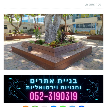
סגור לתגובות
על
שדרוג
מרחבים
ציבוריים
ותשתיות
סביב
מוסדות
החינוך
לקראת
פתיחת
שנת
הלימודים