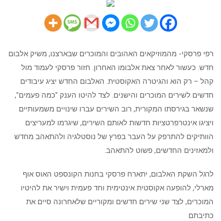
רפי פרסקי- מהמוזיקאים האהובים והמוכרים שבארצנו, משיק אלבום
חדש. כעשור לאחר צאת אלבומו האחרון. חזור פרסקי לעמוד מול
קהל – רק הוא והגיטרה האקוסטית. האלבום החדש יציג עיבודים
חדשים לשירים המוכרים והישנים. לצד להיטו הענק "כמה פעמים",
שנשאר בגירסתו המקורית, רוב השירים עברו שינויים משמעותיים
ויציגו אינטרפרטציות חדשות לאותם השירים, שיגרמו למעריצים
הוותיקים להתרפק על העבר בפרץ של נוסטלגיה ולהתאהב מחדש
ולמאזינים החדשים, פשוט להתאהב.
לרגל השקת האלבום, יתארח פרסקי בחנות הקונספט האוס אוף
מארלי, להופעה אקוסטית אינטימית וחד פעמית וישיר את להיטיו
המוכרים, לצד שני שירים חדשים ומקוריים שלאחרונה סיים את
כתיבתם