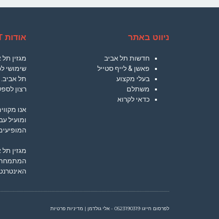
ניווט באתר
אודות TLVCT
חדשות תל אביב
מגזין תל
פאשן & לייף סטייל
שימושי לכ
בעלי מקצוע
תל אביב. 
משתלם
רצון לספק
כדאי לקרוא
אנו מקווי
ומועיל עב
המופיעים 
מגזין תל 
המתמחה ב
האינטרנט.
לפרסום חייגו
0523190319
- אלי גולדמן
|
מדיניות פרטיות