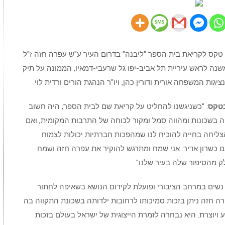
ריית תל אביב-יפו ערכה אתמול (א', 13.11.2022) טקס לקריאת בית הספר "ליבנה" בדרום העיר ע"ש עפרה חזה ז"ל
שנה לראש עיריית תל אביב-יפו גל שרעבי-דמאיו, הממונה על תיק
ציגות המשפחה אורית ודורין כהן, ויו"ר הנהגת הורים ורדית לוי.
בטקס
: "כשניגשנו להחליט על קריאת שם לבית הספר, היה חשוב
 בשכונות ומהווה סמל ומקור לכוחה של התרבות המקומית, ואם
צליחה בחייה להוכיח לנו שמהפכות חברתיות יכולות לצמוח
ם כשרון אדיר. אני שמח ומתרגש להוקיר את עפרה חזה ושמח
ק מהסיפור שלה בעיר שלנו".
 נשים במרחב הציבורי ופועלת לקידום הנושא בשאיפה לחתור
ה חזה ניתן בזכות סמיכותו לרחובות ילדותה בשכונת התקווה בה
 ויוצרת. היא נבחרה לזמרת הייצוגית של ישראל בעולם בזכות