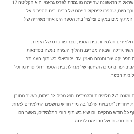
היותה חלוצת מוזיקת עולם בין לאומית והאמנית הישראלית הראשונה שהייתה מועמדת לפרס גראמי. היא הקליטה 17
אורך היום, שהפכו לפסקול חייהם של רבים. בית הספר פועל
 המתקיימים במקום וצלצול בית הספר הינו אחד משיריה של
בנוסף, כמחווה לחזה ובעבודה שיתופית של כ-300 תלמידים ותלמידות בית הספר, נוצר פורטרט של הזמרת
 אשר גודלה שבעה מטרים. תהליך היצירה נעשה בסדנאות
ת הפרויקט יצר והנחה האמן עדי יקותיאלי בשיתוף העמותה
ביב-יפו ובתמיכה ושיתוף של מנהלת בית הספר רחלי פרידמן וכל
ל בית הספר.
בית הספר ע"ש עם עפרה חזה הוקם לפני כ-4 שנים ומונה 271 תלמידות ותלמידים. הוא מכיל 13 כיתות, כאשר מתוכן
נית ייחודית "תרבויות עולם" בה מדי חודש נחשפים התלמידים לאחת
וף כל חודש מתקיים יום שיא בשיתוף הורי התלמידים, כאשר הם
בויות חדשות של חבריהם לכיתה.