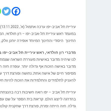
חזה
ז"ל
עי
במעמד ראש עיריית תל-אביב-יפו – רון חולדאי, המ
החינוך היסודי והחינוך המיוחד אופירה יוחנן וולק, נ
מדברי רון חולדאי, ראש עיריית תל אביב-יפו 
לנו שיהיה מדובר באישיות מעוררת השראה שצמחה
מדובר באישה הזכות אף גדולה יותר. עופרה חזה ה
מסיפור חיים של אישה אחת; נחושה ופורצת דרך ע
להעניק לתלמידים והתלמידות את הזכות להיות חל
עיריית תל אביב – יפו רואה חשיבות רבה בהנצחת
בהדרגה לייצוג הולם. קריאת בית הספר על שם עפר
גדלה. חזה הייתה זמרת, פורצת דרך שחקנית קולנוע