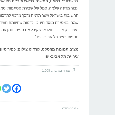
גל שרעבי-דמאיו, המשנה לראש עיריית תל אבי
עבור מדינה שלמה. סמל של שבירת סטיגמות, סמל
החשובות בישראל אשר תרמה נדבך מרכזי לתרבות ה
שמה במסגרת מוסד חינוכי, כדמות שהיוותה השראה
העירייה, מר רון חולדאי שקיבל את פנייתי ונתן א
נוספות בעיר תל אביב- יפו."
מצ"ב תמונות מהטקס, קרדיט צילום: כפיר סיון
עיריית תל אביב-יפו
צפיות בכתבה:
1,008
« פוסט קודם