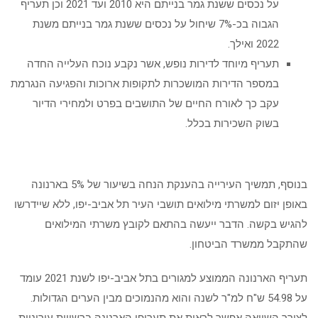
על נכסים ששנת גמר בנייתם היא 2010 ועד 2021 וכן תעריף
הגבוה בכ-7% שיחול על נכסים ששנת גמר בנייתם משנת
2022 ואילך.
תעריף מיוחד לדירות נופש, אשר נקבע נוכח העלייה החדה
במספר הדירות המושכרות לתקופות ארוכות והפגיעה הנגרמת
עקב כך לאורח החיים של התושבים בפרט ולמחירי הדיור
בשוק השכירות בכלל.
בנוסף, תמשיך העירייה בהענקת הנחה בשיעור של 5% בארנונה
באופן יזום למשרתי מילואים תושבי העיר תל אביב-יפו, ללא שיידרשו
להגיש בקשה. הדבר ייעשה בהתאם לקובץ משרתי המילואים
שהתקבל ממשרד הביטחון.
תעריף הארנונה הממוצע למגורים בתל אביב-יפו לשנת 2021 עומד
על 54.98 ש"ח למ"ר לשנה והוא מהנמוכים מבין הערים הגדולות.