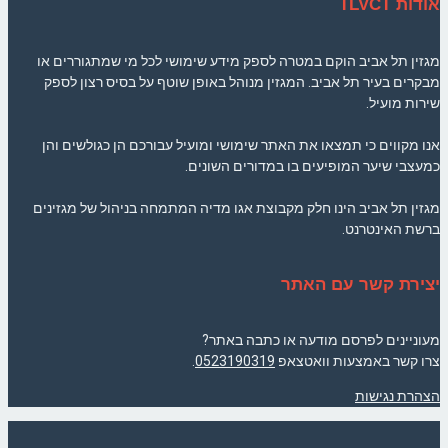
אודות TLVCT
מגזין תל אביב הוקם במטרה לספק מידע שימושי לכל מי שמתגוררים או
מבקרים בעיר תל אביב. המגזין מנוהל באופן שוטף על בסיס רצון לספק
שירות מועיל.
אנו מקווים כי תמצאו את האתר שימושי ומועיל עבורכם הן כגולשים והן
כמעצבי שיער המופיעים בו במדורים השונים.
מגזין תל אביב הינו חלק מקבוצת אגו מדיה המתמחה בניהול של מגזינים
ברשת האינטרנט.
יצירת קשר עם האתר
מעוניינים לפרסם מודעה או כתבה באתר?
צרו קשר באמצעות וואטצאפ
0523190319
.
הצהרת נגישות