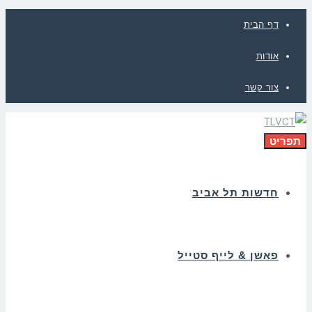
דף הבית
אודות
צור קשר
תפריט
חדשות תל אביב
פאשן & לייף סטייל