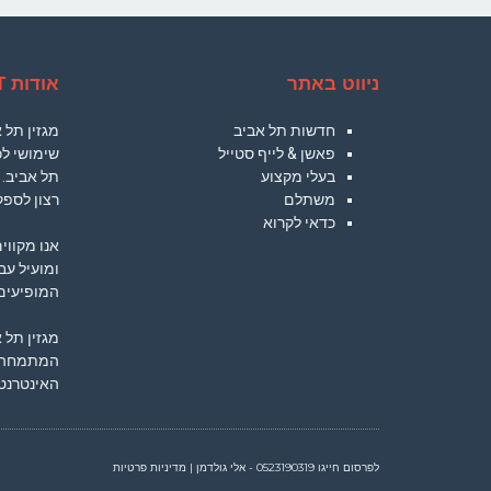
ניווט באתר
אודות TLVCT
חדשות תל אביב
מגזין תל
פאשן & לייף סטייל
שימושי לכ
בעלי מקצוע
תל אביב. 
משתלם
רצון לספק
כדאי לקרוא
אנו מקווי
ומועיל עב
המופיעים 
מגזין תל 
המתמחה ב
האינטרנט.
לפרסום חייגו
0523190319
- אלי גולדמן
|
מדיניות פרטיות