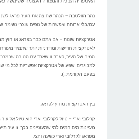
האימפריה הצ'כית והמצודה העצומה ששימשה כארמ
נהר הוולטבה – הנהר שחוצה את העיר פראג לשני
עם/בלי ארוחה ואפשרות של נופים עוצרי נשימה של
אטרקציות שונות – אם אתם כבר בפראג אז חוץ מה
לאטרקציות חדישות ומודרניות יותר שתמיד מעוררות 
המים של העיר, פארק ווישארד עם הטירה שבמרכזו,
למבוגרים. שפע של אטרקציות אפשריות לכל מי ש
בפעם הקודמת…).
בין האטרקציות מחוץ לפראג:
קרלובי וארי – טיול לקרלובי וארי הוא טיול אל עי
מעיינות מים חמים למי שמעוניינים בכך. זו עיר ת
מפראג לקרלובי וארי כשעה וחצי.