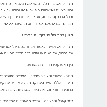
העיר פראג, בירת צ'כיה, ממוקמת בלב אירופה הקלא
והיא מציעה אפשרויות חופשה, פנאי ובילוי של עיר 
ובכל הרכב |(משפחה, זוג, קבוצת חברים וכן הלאה)
המדינה וגם לנסיעה קצרה יחסית ומעבר קל למדינ
מגוון רחב של אטרקציות בפראג
העיר פראג מציעה כאמור מבחר עצום של אטרקציות
של גברים, של נשים או יחדיו. לכל הרכב נוסעים
בין האטרקציות הידועות בפראג:
הרובע היהודי והעיר העתיקה – השניים סמוכים זה
היעדים הללו. העיר העתיקה מציעה מבנים עתיקים, א
ברובע היהודי תגלו את בית הכנסת התיק, בית הקברו
גשר קארל והמצודה – שניים מהאתרים המזוהים ב