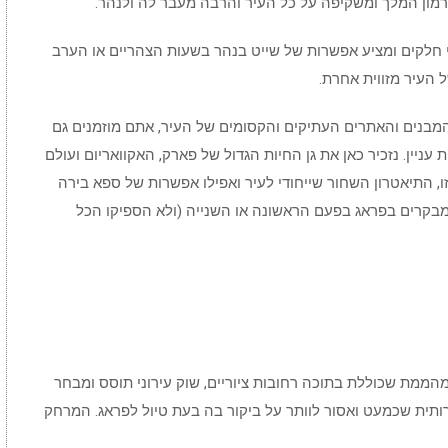
ון המלך ומשקיפה על כל העיר והרבה מעבר לה ולנהר.
 חלקים ומציע אפשרות של שייט בנהר בשעות הצהריים או הערב
 העיר מזווית אחרת.
מבנים והאתרים העתיקים והקסומים של העיר, אתם מוזמנים גם
עניין. נזכיר כאן את גן החיות הגדול של פארק, האקוואריום ועולם
 התיאטרון השחור שייחודי לעיר ואפילו אפשרות של ספא בירה
מבקרים בפראג בפעם הראשונה או השנייה (ולא הספיקו הכל
ר מהממת שכוללת בתוכה רחובות ציוריים, שוק עירוני תוסס ומבחר
יירותית שכמעט ואסור לוותר על ביקור בה בעת טיול לפראג. המרחק