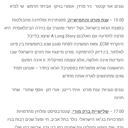
נגנים: אור קנטור · ניר מרדן · אומרי בויקו · אביתר חרמש · שי לנדא
15:00
–
ענת פורט והחמישייה:
פסנתרנית ומלחינה מהבולטות
בסצנת הג'אז בישראל, וקול ייחודי ומוערך גם בזירה הבינלאומית. היא
פרצה לתודעה עם האלבום A Long Story שיצא בלייבל
היוקרתי ECM, ומאז המשיכה לפתח סגנון שנע בחופשיות בין פיוט
לאלתור, בין דיוק להרפתקה. פורט מייצגת את הזרם הישראלי שבו
העדינות אינה חולשה, אלא עוצמה מוזיקלית. זו אינה הפעם
הראשונה שהיא מתארחת בפסטיבל הג'אז בתדר – ואנחנו תמיד
גאים ומתרגשים לארח אותה מחדש.
נגנים ונגניות: ענת פורט · איתי רייטן · אורי דגן · אסף שחורי · שחר
חזיזה
17:00
–
שלישיית ברק מורי:
קונטרבסיסט ומלחין מהדמויות
המרכזיות בג׳אז הישראלי. נולד בתל אביב, חי ופעל שנים רבות בניו
יורק, שם הופיע והקליט עם אמנים כמו בני גרין, אבישי כהן ואלי