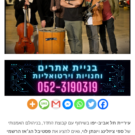
עיריית תל אביב-יפו
בשיתוף עם קבוצת
התדר
, בניהולם האמנותי
של
ספי ציזלינג
ו
יונתן לוי
, גאים להציג את
פסטיבל הג׳אז הרשמי