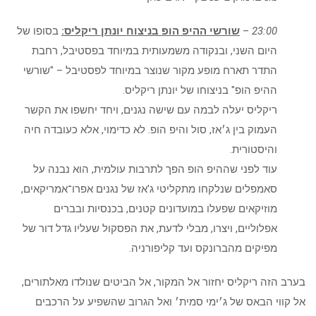
23:00
–
שורשי ההיפ הופ בניצוח יונתן ריקליס:
בסופו של
היום השני, ובנקודה משמעותית במיוחד בפסטיבל, רחבת
התדר תארח מופע מקור שנוצר במיוחד לפסטיבל – "שורשי
ההיפ הופ" בניצוחו של יונתן ריקליס.
ריקליס יעלה לבמה עם שישה נגנים, ויחד יחשפו את הקשר
העמוק בין ג׳אז, סול והיפ הופ. לא כדימוי, אלא כעובדה חיה
והיסטורית.
עוד לפני שההיפ הופ הפך לתרבות עולמית, הוא נבנה על
סאמפלים שנלקחו מתקליטי ג'אז של נגנים אפרו־אמריקאים,
מוזיקאים שפעלו במועדונים קטנים, בכנסיות ובברים
אפלוליים, ויצרו, מבלי לדעת, את הפסקול שעליו גדל דור של
מפיקים מהברונקס ועד קליפורניה.
בערב הזה ריקליס יחזור אל המקור, אל הביטים שנולדו מאלתורים,
אל קווי הבאס של ג׳ימי סמית׳ ואל הגרוב שהשפיע על הרכבים