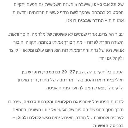
של תל אביב-יפו
, שיעלה זו השנה השלישית. גם הפעם יתקיים
הפסטיבל במתחם שהפך לשם נרדף לעשייה תרבותית וחדשנות
אמנותית –
התדר שבבית רומנו
.
עבור האוצרים, אחרי שנתיים לא פשוטות של מלחמה וחוסר ודאות,
היצירה חוזרת לפרוח – מתוך צורך אמיתי בנחמה, תקווה וחיבור
אנושי. רגע של נחת והתרוממות רוח הוא היום עולם ומלואו – ליוצר
ולקהל גם יחד.
הפסטיבל יתקיים השנה בין
27–29 בנובמבר
, ויתפרש בין
חללי
בית רומנו
והסביבה – מהרחבה של התדר, דרך מועדון
ה״קיסה״, פארק המסילה ועד גינת חואניטה.
לתכנית הפסטיבל יצטרפו גם
תקלוטים והקרנות סרטים
, שירכיבו
נדבך נוסף בהנגשת הסיפור של הג׳אז על גווניו השונים. בהתאם
לערכים ולמסורת של התדר, האירוע יהיה
נגיש לכולם ולכולן –
בכניסה חופשית
.