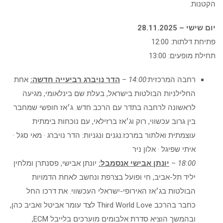
הקטנות.
יום שישי – 28.11.2025
פתיחת דלתות: 12:00
תחילת מופעים: 13:00
רחבה המרכזית:
14:00
–
הדר נויברג רביעייה חדשה:
אחת
החלילניות הבולטות בישראל, בעלת שם בינלאומי, מגיעה
לראשונה לרחבה בתדר עם הרכב חדש. ג׳אז חופשי שמחבר
בין גרוב עכשווי, רוק וג׳אז ברזילאי, עם נוכחות בימתית
עוצמתית ואלתור במרכז.נגנים ונגניות: הדר נויברג · מאי סגל ·
איתי שפיגל · אלון ניר
18:00
–
יונתן אבישי אנסמבל:
יונתן אבישי, פסנתרן ומלחין
יליד תל-אביב, חי ופועל בצרפת ונחשב לאחת הדמויות
הבולטות בג׳אז האירופי-ישראלי העכשווי. את דרכו החל
כחבר בהרכב Third World Love לצד עומר אביטל ואביב כהן,
ובהמשך הוציא סדרת אלבומים מוערכים בלייבל ECM,