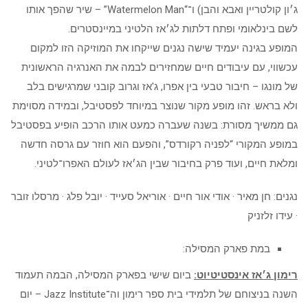
ג׳ון קולטריין ואבא והבן) ו־“Watermelon Man” – שיר שהפך אותו
לשם בינלאומי ופתח דלתות לג׳אז הלטיני במיינסטרים.
המופע בגינה יעמיד שישה נגנים שייקחו את המוזיקה הזו למקום
עכשווי, עם עיבודים חיים שמחזירים לבמה את האנרגיה הראשונית
של מונגו – חיבור טבעי בין אפרו, ג'אז וגרוב קובני שמרגישים בלב
ולא בראש. זהו מופע מקור שנוצר במיוחד לפסטיבל, ובמידה מסוימת
גם ממשיך מסורת: בשנה שעברה כמעט אותו הרכב הופיע בפסטיבל
במופע המקורי “לפניה רקורדס”, והפעם הוא חוזר עם גרסה חדשה
ומלאת חיים, ועוד פרק בחיבור שבין הג׳אז לעולם האפרו־לטיני.
נגנים: חן מאיר · אודי אור חיים · אוריאל סעייד · יובל פלג · מרסלו זובר
· עידו זלזניק
במת פארק המסילה:
רימון ג׳אז אינסטיטיוט:
ביום שישי בפארק המסילה, הבמה תעמוד
השנה בניצוחם של תלמידי בית ספר רימון וה־Jazz Institute – יום