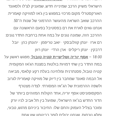
הישראלי משיק הרכב שמינייה חדש, שמעניק לצ’לו ולסאונד
האורקסטרלי מקום מרכזי במפגש בין ג'אז למוזיקה קאמרית.
ההרכב שואב השראה מהעושר ההרמוני של שנות ה־50.
אנחנו גאים לארח את רם בפסטיבל בפעם הראשונה עם
ההרכב הזה, שמונה נגנים על במה אחת ברחבת התדר.נגנים:
רם ארז · יונתן קוזלובסקי · יואב טריפמן · יהונתן כהן · יובל
דרבקין · יונתן ריקליס · ארן הרדי · יונתן רוזן
18:00
–
אסף יוריה ושלישיית קטיה טובול:
מפגש ראשון על
במת התדר בין שתי דמויות בולטות בסצנת הג'אז המקומית.
קטיה טובול, פסנתרנית ומלחינה בעלת רקע קלאסי, מביאה
אל הבמה סאונד שמחבר בין דיוק של מוזיקה קאמרית לגרוב
ולשפה ההרמונית של הג׳אז המסורתי. לצדה מצטרף
הסקסופוניסט אסף יוריה, אחד הקולות המזוהים ביותר של
הדור החדש בג׳אז הישראלי, שפועל בין תל אביב לניו יורק
ומוכר בצליל העמוק והחם שלו. החיבור ביניהם מרגש, טבעי,
ומלא נוכחות, ואנחנו יכולים לומר בביטחון שזו אחת