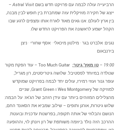
הרביעייה עולה לבמה עם פרויקט חדש בשם
Astral Visit
–
ייצוג של חקירה מוזיקלית עזה שמחברת בין חופש לבין מבנה,
בין ארץ לעולם. אנו גאים מאוד לארח אותו ומצפים לרגע שבו
הקהל ישמע לראשונה את הפרויקט החדש שלו.
נגנים: אלברט בגר · מילטון מיכאלי · אסף שחורי · ניצן
בירנבאום
19:00
–
טו מאץ' גיטר:
Too Much Guitar – עוד הפקת מקור
שנולדה במיוחד לפסטיבל. שלושה גיטריסטים, רון מגריל,
עופר גנור ועוזי רמירז, עולים יחד לבמה בפרויקט שמוקדש
למוזיקה של Wes Montgomery ו Grant Green, שניים
מהצלילים המזוהים ביותר עם עידן הזהב של הג'אז. על הבמה:
שלוש גיטרות, אורגן ותופים – שילוב שמביא את הסאונד החם,
הנושם והבלוזי של אותה תקופה, בפרשנות עדכנית ובועטת.
ההרכב הזה נולד ביוזמה משותפת של רון ויונתן לוי, וההופעה