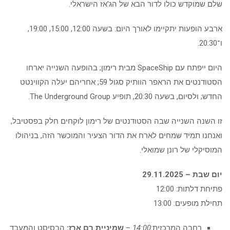
שלם שמוקדש כולו לדור הבא של הג'אז הישראלי.
ארבע הופעות יתקיימו לאורך היום: בשעה 12:00, 15:00, 19:00,
ו־20:30.
היום ייפתח עם SpaceShip מבית רימון; בהופעה השנייה יארחו
הסטודנטים את הראפר הוותיק סגול 59; אחריהם יעלה הקווינטט
החדש; ולסיום, בשעה 20:30, תופיע The Underground Group.
זו השנה השנייה שבה הסטודנטים של רימון לוקחים חלק בפסטיבל,
ואנחנו תמיד שמחים לארח את הדור הצעיר והמוכשר הזה, בניהולו
המוסיקלי של רונן שמואלי.
יום שבת – 29.11.2025
פתיחת דלתות: 12:00
תחילת מופעים: 13:00
רחבה המרכזית:
14:00
–
שמיניית רם ארז:
הבסיסט והמעבד