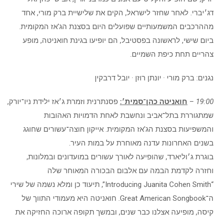
דג׳יברי. לאחר שחזר לישראל, הקים את שלישיית ברק מורי, אחד
מההרכבים המשמעותיים שפועלים היום בסצנת הג'אז המקומית.
ביום שישי, לראשונה בפסטיבל, הם יופיעו בגינת חואניטה, מופע
צהריים תחת כיפת השמיים.
נגנים: ברק מורי · יונתן רוזן · יובל דרבקין
19:00
–
חואניטה כהן־סמית׳:
פסנתרנית וזמרת ג׳אז ילידת ניו־יורק,
שמתגוררת בתל־אביב ונחשבת לאחת הדמויות האהובות
והמשפיעות בסצנת הג'אז המקומית. אייקון חוצה־עשורים שחוגג
בשנים האחרונות עדנה מאוחרת על במות העיר.
בוגרת ג׳וליארד, שהופיעה לאורך עשורים במועדונים ובמלונות,
וחזרה לקדמת הבמה עם אלבום הבכורה המאוחר שלה
“Introducing Juanita Cohen Smith”, תיעוד כן ומלא נשמה של שירי
ה־Great American Songbook. חואניטה היא מעמודי התווך של
קיסה, מופיעה אצלנו כבר שנים, ובמשך תקופה ארוכה החזיקה את