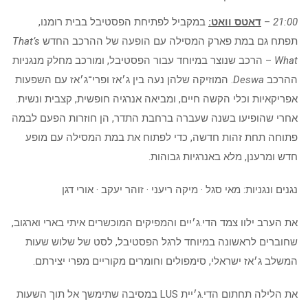
21:00
–
דאטס וואט:
במקביל לפתיחת הפסטיבל בבית רומנו,
תפתח גם במת פארק המסילה עם הופעה של ההרכב החדש
s
’
That
What
– הרכב שנוצר במיוחד עבור הפסטיבל, ומורכב מחלק מנגניות
ההרכב
Deswa
. המוזיקה שלהן נעה בין ג׳אז ופרי־ג׳אז עם השפעות
אפריקאיות וכלי הקשה חיים, ומביאה אנרגיה חופשית, קצבית ונשית.
אחרי שהופיעו בשנה שעברה ברחבת התדר, הן חוזרות הפעם לבמה
פתוחה תחת זהות חדשה, כדי לפתוח את במת המסילה עם מופע
חדש ומרענן, מלא באנרגיות גבוהות.
נגנים ונגניות: מאי סגל · מיקה ריעני · זוהר יעקב · אורי דגן
את הערב ילוו צמד הדי.ג׳יים והמפיקים המוכשרים איתי בארי וארגוב,
שחוברים לראשונה במיוחד לרגל הפסטיבל, לסט של שלוש שעות
המשלב ג׳אז ישראלי, סימפולים וחומרים מקוריים מפרי יצירתם.
את הלילה תחתום הדי.ג׳יית LUS במסיבה שתימשך אל תוך השעות