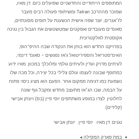
המתופפים הייחודיים והחדשניים שפועלים כיום. דן מאיו,
שמוכר מההרכב Tatran ומשיתופי פעולה רבים מעבר
לז׳אנרים, יוצר שפה אישית הנשענת על תופים מסונתזים,
סאונדים מעובדים ואפקטים שמטשטשים את הגבול בין נגינה
אקוסטית לאלקטרונית.
בפרויקט החדש הוא בוחן את הנקודה שבה ההיפ־הופ,
האינדסטריאל והספיריטואל ג'אז נפגשים – סאונד דינמי,
לעיתים מדויק ועדין ולעיתים גולמי ומלוכלך במכוון. מאיו ידוע
כמתופף שבונה לעצמו עולם צלילי בכל יצירה, וכל מכה שלו
נשמעת כמו דגימה ממקום אחר. הפעם הוא מציג ניסוי פתוח
על הבמה, שבו הג׳אז מתעצב מחדש ומקבל גוף שונה
לחלוטין. לצדו במופע משתתפים יוסי פיין (בס) ויונתן אבישי
(קלידים).
נגנים: דן מאיו · יוסי פיין · יונתן אבישי
במת פארק המסילה ◂