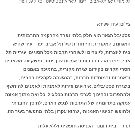
ללימודי ג׳אז תל-אביב · רימון ג׳אז אינסטיטיוט · סגול 59 ועוד….
צילום: עידו שפירא
פסטיבל הגאז' הוא חלק בלתי נפרד מהרקמה התרבותית
המגוונת, המקורית והייחודית של תל אביב-יפו – עיר שהיא
בית ליוצרות, ליוצרים ולשוחרי תרבות מכל הסוגים. עיריית תל
אביב-יפו רואה בתרבות ובאמנות ערך יסוד, ומשקיעה משאבים
חסרי תקדים בקידום יצירה מקורית, בתמיכה באמנים
ובאמניות ובמוסדות תרבות, בהנגשתה לקהלים רחבים,
ביצירת פסטיבלים, אירועים וזירות לאמניות ולאמנים להיחשף
ולהתפרנס ובחינוך לערכי תרבות בכל גיל. כל זאת מתוך אמונה
עמוקה בתרומתה של התרבות לנפש האדם, לחוסן החברתי
ולחופש הביטוי האמנותי, שהוא עקרון בלתי מתפשר בעיר הזו.
תדר – בית רומנו · הכניסה חופשית וללא עלות