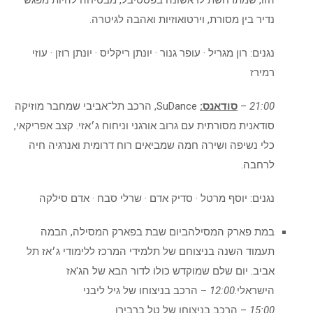
הזו, שמתרחשת לראשונה בפסטיבל, מבטיחה להיות מפגש
נדיר בין מסורת, וירטואוזיות ואהבה לגיטרה.
נגנים: רון מגריל · עופר גנור · יונתן ריקליס · יונתן רוזן · עוזי
רמירז
21:00
–
סודאנס:
SuDance, הרכב תל־אביבי שמחבר מוזיקה
סודאנית מסורתית עם גרוב אורגני וניחוח ג׳אזי. קצב אפריקאי,
כלי נשיפה ושירה חמה שמביאים רוח דרומית ואנרגיה חיה
לרחבה.
נגנים: יוסף מרטל · סדיק אדם · שרלי סבח · אדם סילקה
במת פארק המסילהביום שבת בפארק המסילה, הבמה
תעמוד השנה בניצוחם של תלמידי המרכז ללימודי ג׳אז תל
אביב. יום שלם שמוקדש כולו לדור הבא של הג'אז
הישראלי.
12:00
– הרכב בניצוחו של גיל ליבני
15:00
– הרכב בניצוחו של טל ברבירו