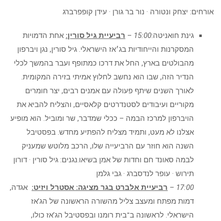
אורחים: יצחק ונטורה · נור בר גורן · עידן קופפרברג
גינת חואניטה:
15:00
–
רביעיית גיל סורין:
אחת הדמויות
המסקרנות והייחודיות בג׳אז הישראלי. גיל סורין, נגן ויברפון
מהבולטים בארץ, החל את דרכו כמתופף ועבר בהמשך לכלי
הנדיר הזה, שבו הוא נחשב לחלוץ אמיתי בזירה המקומית.
לאורך השנים שיתף פעולה עם אמנים רבים, יצר חומרים
מקוריים ועיבודים לסטנדרטים קלאסיים, והצליח להביא את
הויברפון למרכז הבמה – ככלי שמדבר, שר ומוביל. הוא מופיע
אצלנו לא מעט, ותמיד מצליח להפתיע מחדש. בפסטיבל
השנה הוא חוזר עם הרביעייה שלו, הרכב מלוטש שמעניק
לבמה סאונד חם וחדות של אמן בשיאו.נגנים: גיל סורין · דורון
תירוש · עופר לנדסברג · גבי גלמן
17:00
–
רביעיית אלברט בגר מציגה: אסטרל ויזיט:
אגדה,
דמות מפתח ומעצב צליל מהשורה הראשונה של הג’אז
הישראלי. לראשונה ב־בית רומנו ובפסטיבל הג’אז כולו,