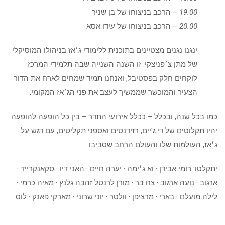
19:00
– הרכב בניצוחו של בן שניר
20:00
– הרכב בניצוחו של עידו אסא
ינגנו נגנים מצטיינים בתוכנית ללימודי ג׳אז בניהולו המוסיקלי
של מתן צ׳פניצקי. זו השנה השנייה שבה תלמידי המרכז
לוקחים חלק בפסטיבל, ואנחנו תמיד שמחים לארח את הדור
הצעיר והמוכשר שממשיך לעצב את פני הג׳אז המקומי.
כמו בכל שנה, ובכלל – ככלל אירועי התדר – בין כל הופעה להופעה
יהיו תקלוטים של די.ג'יים, רזידנטים ואספני תקליטים, עם דגש על
ג׳אז, העולמות שלו והעולם הרחב שסביבו.
יתקלטו: רומי אבידן · וא ג׳ימה · יערה חיים · האני דיו · סקאנקרייד ·
ארגוב · נועה ארגוב · צח בר · מורן לרנטל זהבה גלנץ · מאיה כרמי ·
לילה מועלם · בארי · מרציפן · וולטר · יוני שרוני · מארקי פאנק · לוס