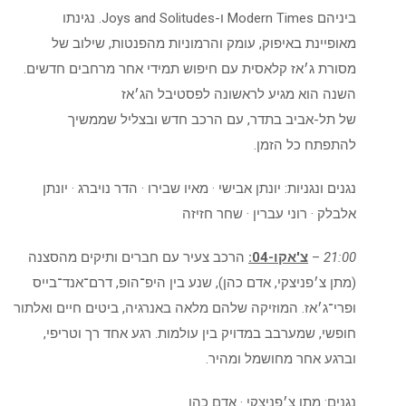
ביניהם Modern Times ו-Joys and Solitudes. נגינתו
מאופיינת באיפוק, עומק והרמוניות מהפנטות, שילוב של
מסורת ג׳אז קלאסית עם חיפוש תמידי אחר מרחבים חדשים.
השנה הוא מגיע לראשונה לפסטיבל הג׳אז
של תל-אביב בתדר, עם הרכב חדש ובצליל שממשיך
להתפתח כל הזמן.
נגנים ונגניות: יונתן אבישי · מאיו שבירו · הדר נויברג · יונתן
אלבלק · רוני עברין · שחר חזיזה
21:00
–
צ'אקו-04:
הרכב צעיר עם חברים ותיקים מהסצנה
(מתן צ׳פניצקי, אדם כהן), שנע בין היפ־הופ, דרם־אנד־בייס
ופרי־ג׳אז. המוזיקה שלהם מלאה באנרגיה, ביטים חיים ואלתור
חופשי, שמערבב במדויק בין עולמות. רגע אחד רך וטריפי,
וברגע אחר מחושמל ומהיר.
נגנים: מתן צ׳פניצקי · אדם כהן