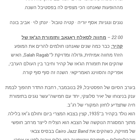
מההופעות שאנחנו הכי מצפים לה בפסטיבל השנה.
נגנים ונגניות: אסף יוריה · קטיה טובול · יונתן לוי · אביב בונה
22:00
–
מחווה לסאלח ראגאב ותזמורת הג'אז של
קהיר:
כבר כמה שנים שאנחנו חולמים להרים את המופע
הזה! מחווה אמיתית, גדולה ומדויקת ל־Salah Ragab, האיש
שהקים את תזמורת הג'אז של קהיר וחיבר בין העולם הערבי,
אפריקה והסווינג האמריקאי. השנה זה סוף סוף קורה.
בערב הסיום של הפסטיבל, 29 בנובמבר, רחבת התדר תהפוך לבמת
ענק בניצוחו של יאיר סלוצקי, יחד עם חמישה־עשר נגנים בתזמורת
חיה שתצדיע לחזון המקורי של רג׳ב.
הוא נולד בקהיר ב־1935, קצין בצבא המצרי ביום וחולם ג׳אז בלילה.
מתוך המסגרת הנוקשה של הצבא הוא הצליח לייצר מרחב חופשי
של מוזיקה, כשהקים את
Cairo Jazz Band
בבסיס צבאי