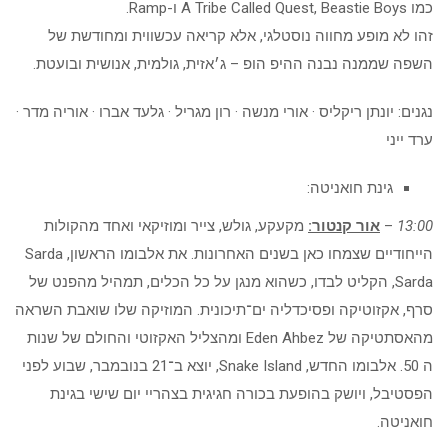
כמו A Tribe Called Quest, Beastie Boys ו-Ramp.
זהו לא מופע מחווה נוסטלגי, אלא קריאה עכשווית ומחודשת של
השפה שממנה נבנה ההיפ הופ – ג׳אזית, גולמית, אנושית ובועטת.
נגנים: יונתן ריקליס · אורי מנשה · רון מגריל · גלעד אברו · אוריה מדר ·
ערד ייני
גינת חואניטה:
13:00
–
אור קנטור:
מקעקע, גולש, צייר ומוזיקאי ואחד מהקולות
הייחודיים שצמחו כאן בשנים האחרונות. את אלבומו הראשון, Sarda
Sarda, הקליט לבדו, כשהוא מנגן על כל הכלים, תמהיל מהפנט של
סרף, אקזוטיקה ופסיכדליה ים־תיכונית. המוזיקה שלו שואבת השראה
מהאסתטיקה של Eden Ahbez ומהצליל האקזוטי והחולם של שנות
ה 50. אלבומו החדש, Snake Island, יוצא ב־21 בנובמבר, שבוע לפני
הפסטיבל, ויושק בהופעת בכורה חגיגית בצהריי יום שישי בגינת
חואניטה.