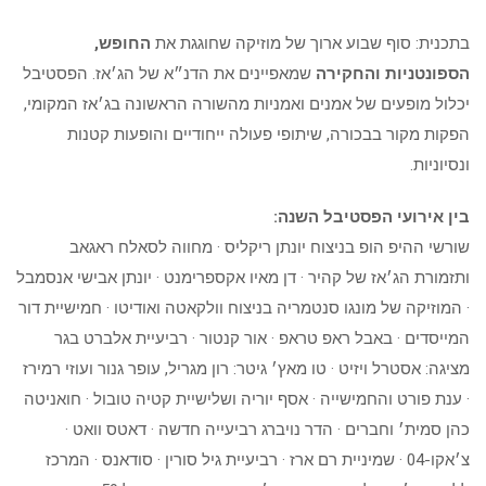
בתכנית: סוף שבוע ארוך של מוזיקה שחוגגת את
החופש,
הספונטניות והחקירה
שמאפיינים את הדנ״א של הג׳אז. הפסטיבל
יכלול מופעים של אמנים ואמניות מהשורה הראשונה בג׳אז המקומי,
הפקות מקור בבכורה, שיתופי פעולה ייחודיים והופעות קטנות
ונסיוניות.
בין אירועי הפסטיבל השנה:
שורשי ההיפ הופ בניצוח יונתן ריקליס · מחווה לסאלח ראגאב
ותזמורת הג׳אז של קהיר · דן מאיו אקספרימנט · יונתן אבישי אנסמבל
· המוזיקה של מונגו סנטמריה בניצוח וולקאטה ואודיטו · חמישיית דור
המייסדים · באבל ראפ טראפ · אור קנטור · רביעיית אלברט בגר
מציגה: אסטרל ויזיט · טו מאץ׳ גיטר: רון מגריל, עופר גנור ועוזי רמירז
· ענת פורט והחמישייה · אסף יוריה ושלישיית קטיה טובול · חואניטה
כהן סמית׳ וחברים · הדר נויברג רביעייה חדשה · דאטס וואט ·
צ׳אקו-04 · שמיניית רם ארז · רביעיית גיל סורין · סודאנס · המרכז