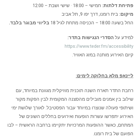
פתיחת דלתות:
חמישי – 18:00 · שישי ושבת – 12:00
מיקום:
בית רומנו, דרך יפו 9, תל אביב
החל בשעה 18:00 – הכניסה מתחת לגיל 18
בליווי מבוגר בלבד.
למידע על
הסדרי הנגישות בתדר:
https://www.teder.fm/accessibility
קיום האירוע מותנה במזג האוויר.
ליינאפ מלא בחלוקה לימים:
רחבת התדר תארח השנה תוכנית מוזיקלית מגוונת במיוחד, עם
שילוב בין אמנים מובילים מהסצנה המקומית לבין הפקות מקור
ושיתופי פעולה שנוצרו במיוחד עבור הפסטיבל. לאורך שלושת ימי
האירוע יתפרשו עשרות הופעות ואירועים בחללים השונים של
המתחם, כאשר ההופעות המרכזיות יתקיימו ברחבה הראשית – לבו
הפועם של בית רומנו.