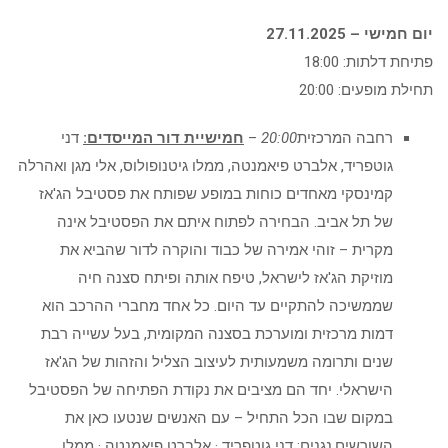
יום חמישי – 27.11.2025
פתיחת דלתות: 18:00
תחילת מופעים: 20:00
רחבה המרכזית
20:00
–
חמישיית דור המייסדים:
דני
גוטפריד, אלברט פיאמנטה, ממלו גיטנופולוס, אלי מגן ואהרלה
קמינסקי מאחדים כוחות במופע שפותח את פסטיבל הג'אז
של תל אביב. הבחירה לפתוח איתם את הפסטיבל אינה
מקרית – זוהי אמירה של כבוד והוקרה לדור שהביא את
מוזיקת הג'אז לישראל, טיפח אותה ופיתח סצנה חיה
שממשיכה להתקיים עד היום. כל אחד מחברי ההרכב הוא
דמות מרכזית ומוערכת בסצנה המקומית, בעל עשייה רבת
שנים ותרומה משמעותית לעיצוב הצליל והזהות של הג'אז
הישראלי. יחד הם מציבים את נקודת הפתיחה של הפסטיבל
במקום שבו הכל התחיל – עם האנשים שנטעו כאן את
השורשים.נגנים: דני גוטפריד · אלברט פיאמנטה · ממלו