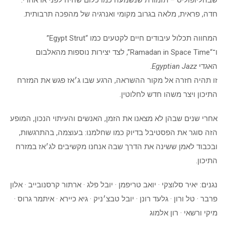
שבהליופוליס – תזמורת שנשמעה כמו כלום שהיה לפני או אחרי:
חדה, פראית, מלאה בגרוב מקומי ואנרגיה של מהפכה תרבותית.
המחווה תכלול עיבודים חיים לקטעים כמו “Egypt Strut”
ו־“Ramadan in Space Time”, לצד יצירות נוספות מהאלבום
האגדי
Egyptian Jazz
.
זו תהיה חזרה אל מקור ההשראה, הרגע שבו ג׳אז פגש את המזרח
התיכון ויצר משהו חדש לחלוטין.
אחרי שנים שבהן לא מצאנו את הזמן, האנשים והעיתוי הנכון, המופע
הזה סוגר את הפסטיבל בדיוק כמו שחלמנו: בעוצמה, בהתרגשות,
ובכבוד לאמן ששינה את הדרך שבה אנחנו מקשיבים לג׳אז במזרח
התיכון.
נגנים: יאיר סלוצקי · יואב טריפמן · יובל פלג · ארתור קרסנובייב · אלון
פרבר · טל ורון · גלעד רונן · יובל טבצ׳ניק · גיא כיירא · איתמר גרוס ·
מיקי ורשאי · רון אלמוג