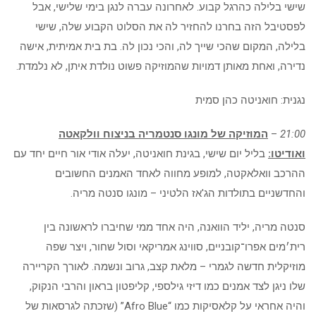
שישי בלילה כהרגל קבוע. לאחרונה עברה לנגן בימי שלישי, אבל
לפסטיבל הזה בחרנו להחזיר לה את הסלוט הקבוע שלה, שישי
בלילה, המקום שהכי שייך לה, והכי נכון לה. בת בית אמיתית, אישה
נדירה, ואחת מאותן דמויות שהמוזיקה פשוט נולדת איתן, לא נלמדת.
נגנית: חואניטה כהן סמית
21:00
–
המוזיקה של מונגו סנטמריה בניצוח וולקאטה
ואודיטו:
בליל יום שישי, בגינת חואניטה, יעלה אודי אור חיים יחד עם
ההרכב וואלאקטה, למופע מחווה לאחד האמנים החשובים
והחדשניים בתולדות הג'אז הלטיני – מונגו סנטה מריה.
סנטה מריה, יליד הוואנה, היה אחד ממי שחיברו לראשונה בין
רית׳מים אפרו־קובניים, סווינג אמריקאי וסול שחור, ויצר שפה
מוזיקלית חדשה לגמרי – מלאת קצב, גרוב ונשמה. לאורך הקריירה
שלו ניגן לצד אמנים כמו דיזי גילספי, קליפטון בראון והרבי הנקוק,
והיה אחראי על קלאסיקות כמו “Afro Blue” (שזכתה לגרסאות של