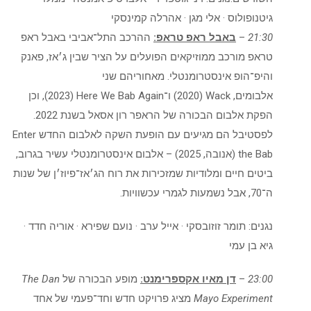
גיטנופולוס · אלי מגן · אהרלה קמינסקי
21:30
–
באבל ראפ טראפ:
ההרכב התל־אביבי באבל ראפ
טראפ מורכב ממוזיקאים הפועלים על הציר שבין ג׳אז, פאנק
והיפ־הופ אינסטרומנטלי. מאחוריהם שני
אלבומים, Wack ‏(2020) ו־Here We Bab Again ‏(2023), וכן
הפקת אלבום הבכורה של הראפר רון אסאל בשנת 2022.
לפסטיבל הם מגיעים עם הופעת השקה לאלבום החדש Enter
the Bab ‏(אנובה, 2025) – אלבום אינסטרומנטלי עשיר בגרוב,
ביטים חיים ומלודיות שמזכירות את רוח הג׳אז־פיוז׳ן של שנות
ה־70, אבל נשמעות לגמרי עכשוויות.
נגנים: תומר זוזובסקי · אייל ערב · נועם שפירא · אוריה חדד ·
גיא בן עמי
23:00
–
דן מאיו אקספרימנט:
מופע הבכורה של
The Dan
Mayo Experiment
מציג פרויקט חדש וחד־פעמי של אחד