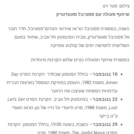
צילום: פטר ויט
שיתוף פעולה עם פסטיבל סאונדטרק
השנה, במסגרת פסטיבל הג׳אז ואירועי הטרום־פסטיבל, תדר חובר
אל פסטיבל סאונדטרק, מבית הסינמטק תל אביב, שחוזר בפעם
השלישית לחמישה ימים של קולנוע ומוזיקה.
במסגרת שיתוף הפעולה נקיים שלוש הקרנות מיוחדות:
10 בנובמבר
— בחלל
המטמון
שבתדר: הקרנת הסרט
Say
Amen
, משנת 1982, העוסק במוזיקת הגוספל בארצות הברית
ובדמויות המפתח שעיצבו את הז'אנר.
22 בנובמבר
— בסינמטק תל אביב: הקרנת הסרט
s Get
’
Let
Lost
, משנת 1988, סרט תיעודי על חייו של נגן הג'אז האגדי
צ׳ט בייקר.
29 בנובמבר
— בשבת, בשעה 19:00, בחלל המטמון: הקרנת
הסרט
The Joyful Noise
, משנת 1980, סרט