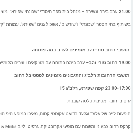
21:00
ערב בירה ונשירה – מנהל בית ספר היסודי "שכונתי שפירא" ומוז
בשיתוף בתי הספר "שכונתי" ו"שורשים", אשכול גנים "שפירא", עמותת "קד
תושבי רחוב טורי זהב מזמינים לערב במה פתוחה
19:00 רחוב טורי זהב
– ערב בימה פתוחה עם מוזיקאים ויוצרים מקומיים
תושבי הרחובות רלב"ג והתיבונים מזמינים לפסטיבל רחוב
23:00-17:30 קפה שפירא, רלב"ג 15
זזים ברחוב- מסיבת סלסה קובנית
הופעות לייב של אלעד וגלעד בדואט אקוסטי קסום, מאיכו במופע היפ הופ
קרקס רחוב צבעוני ומשמח עם מופעי אקרובטיקה, גרפיטי לייב Missk & Minks – לייב ארט, אקרובטיקה אווירית ושירה, Baladi One בתקלוט על תקליטים.