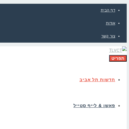
דף הבית
אודות
צור קשר
תפריט
חדשות תל אביב
פאשן & לייף סטייל