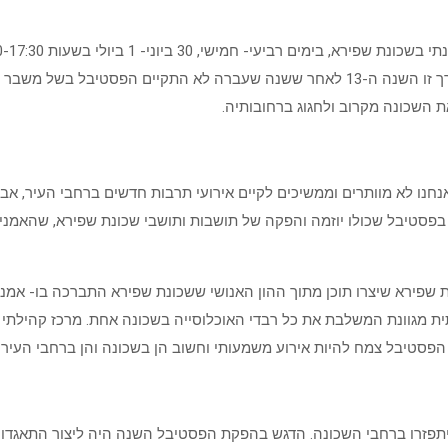
ותושבים בשכונה בשיתוף המרכז הקהילתי שפירא וארגונים מקומיים ונערך זו השנה ה-13 לא
את השכונה מקרוב ולחגוג ברחובותיה.
חנו לא מוותרים וממשיכים לקיים אירועי תרבות חדשים ברחבי העיר, אב
בשפירא, שמתקיים זו השנה ה-13. אני שמח וגאה בפסטיבל שכולו יוזמה והפקה של תושבות ותושבי 
 שפירא שיצרו תוכן מתוך ההון האנושי ששכונת שפירא התברכה בו- אמנים 
תית מגוונת המשלבת את כל רבדי האוכלוסייה בשכונה אחת. מרכז קהילתי 
הפסטיבל צמח להיות אירוע משמעותי וחשוב הן בשכונה והן ברחבי העיר ו
פזרו ברחבי השכונה. הדגש בהפקת הפסטיבל השנה היה ליצור התאגדויות 