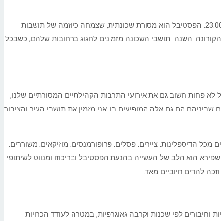
עיריית תל אביב-יפו ותושבות ותושבי שכונת שפירא, יחגגו את החג השכונתי בשכונת שפירא, בימים רביעי- חמישי, 30 ביוני- 1 ביולי בשעות 23:00-17:30. הפסטיבל הוא מסורת שכונתית, שצמחה כיוזמה של תושבות
חר ששנה שעברה לא התקיים הפסטיבל בשל משבר הקורונה. השנה תושבי השכונה מזמינים לחגוג ברחובות שלהם, כשבכל
ל לא פחות חשוב גם את אירועי התרבות הקהילתיים המסורתיים שלנו,
שכונת שפירא, שהאמנים שביניהם הם גם אלה המופיעים בו. אני מזמין את תושבי העיר והציבור
מכל הדיספלינות, ציירים, פסלים, פרופורמנסים, מוזיקאים, משוררים,
שפירא הוא הלב של העשייה בהנעת הפסטיבל ובריכוזו ומנווט לשיתופי
זכה להדים חיוביים מאד.
וחיבורים לפי שכנות וקרבה גאוגרפיות, במטרה לעודד הכרויות