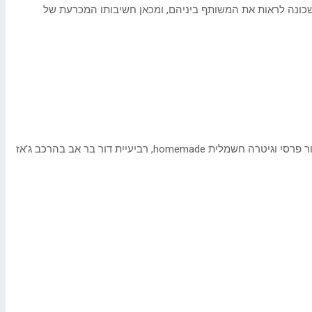
השכונה לראות את המשותף ביניהם, ומכאן חשיבותו המכרעת של
סבבה 5 ושירן צפירה בהופעה בוייב ים תיכוני פסיכדלי, בעיבודים מקוריים ללחנים תימנים, אלון ווטרמן וטמיר פרידמן במופע אתני משובח עם סנטור פרסי וגיטרה חשמלית homemade, רביעיית דור בר אב בהרכב ג'אז