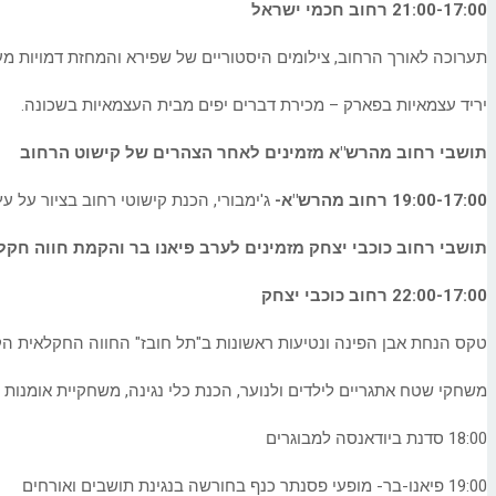
21:00-17:00 רחוב חכמי ישראל
תערוכה לאורך הרחוב, צילומים היסטוריים של שפירא והמחזת דמויות מ
יריד עצמאיות בפארק – מכירת דברים יפים מבית העצמאיות בשכונה.
תושבי רחוב מהרש"א מזמינים לאחר הצהרים של קישוט הרחוב
19:00-17:00 רחוב מהרש"א-
ג'ימבורי, הכנת קישוטי רחוב בציור על 
תושבי רחוב כוכבי יצחק מזמינים לערב פיאנו בר והקמת חווה חקל
22:00-17:00 רחוב כוכבי יצחק
טקס הנחת אבן הפינה ונטיעות ראשונות ב"תל חובז" החווה החקלאית ה
משחקי שטח אתגריים לילדים ולנוער, הכנת כלי נגינה, משחקיית אומנות 
18:00 סדנת ביודאנסה למבוגרים
19:00 פיאנו-בר- מופעי פסנתר כנף בחורשה בנגינת תושבים ואורחים