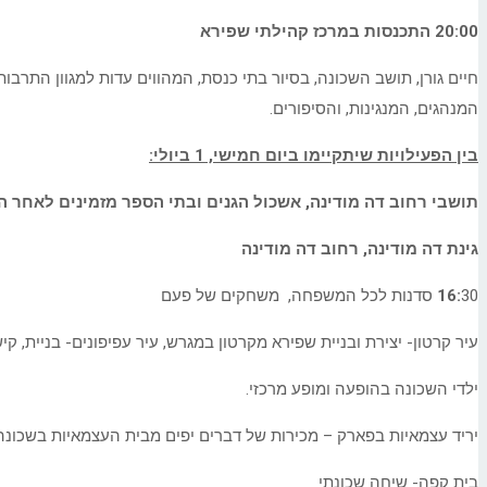
20:00 התכנסות במרכז קהילתי שפירא
חיים גורן, תושב השכונה, בסיור בתי כנסת, המהווים עדות למגוון התר
המנהגים, המנגינות, והסיפורים.
בין הפעילויות שיתקיימו ביום חמישי, 1 ביולי:
תושבי רחוב דה מודינה, אשכול הגנים ובתי הספר מזמינים לאחר ה
גינת דה מודינה, רחוב דה מודינה
30 סדנות לכל המשפחה, משחקים של פעם
16:
עיר קרטון- יצירת ובניית שפירא מקרטון במגרש, עיר עפיפונים- בניית, קי
ילדי השכונה בהופעה ומופע מרכזי.
יריד עצמאיות בפארק – מכירות של דברים יפים מבית העצמאיות בשכונה
בית קפה- שיחה שכונתי