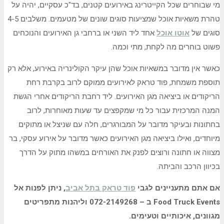
מי שבוחרים שכל הקייטרינג באירועים קטנים, בד"כ עסקיים, יהיה על
טהרת משאיות אוכל שמציעות סוגים שונים של מטעמים. משלבים 4-5
סוגים של
אוטו אוכל
אחד ליד השני או ברחבי גן האירועים והנוכחים
פשוט בוחרים מה לקחת, מתי וכמה.
כאשר אין מדובר במשאיות אוכל שהן עיקר הקולינריה באירוע, אלא רק
תוספת משמחת, פוד טראק לאירועים ממוקם לרוב בקרבת רחת
הריקודים או ביציאה מגן האירועים. ליד רחבת הריקודים אחרי הגשת
המנה המרכזית עבור כל מי שמקפצים עד שעות מאוחרות, לרוב
בחתונות ובעיקר מדובר על המבורגרים, חלה עם שניצל או מתוקים
מיוחדים, ואילו ביציאה מגן האירועים כאשר מדובר על אירוע עסקי, בר
מצווה או חתונה ורוצים לפנק את האורחים במשהו מתוק על הדרך
בכיוון הרכב והביתה.
אם אתם מתעניינים לגבי
פוד טראק בתל אביב
, ניתן לפנות אל
Food Truck Events
ב – 072-2149268 וליהנות מתפריטים
מגוונים, איכותיים וטעימים.