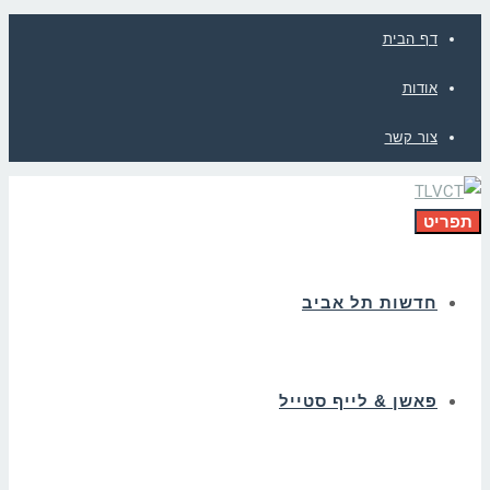
דף הבית
אודות
צור קשר
תפריט
חדשות תל אביב
פאשן & לייף סטייל