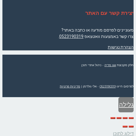
יצירת קשר עם האתר
מעוניינים לפרסם מודעה או כתבה באתר?
צרו קשר באמצעות וואטצאפ
0523190319
.
הצהרת נגישות
חלק מקבוצת
אגו מדיה
- ניהול אתרי תוכן
לפרסום חייגו
0523190319
- אלי גולדמן
|
מדיניות פרטיות
גלילה
לראש
דילוג לתוכן
העמוד