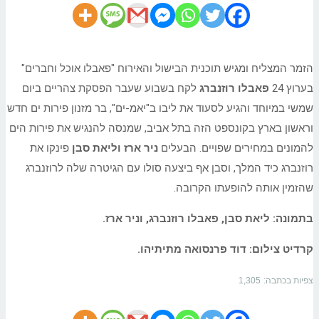
הזמר המצליח ומגיש תוכנית הבישול והאירוח "פאבלו אוכל וחברים"
בערוץ 24
פאבלו רוזנברג
לקח בשבוע שעבר הפסקת צהריים ביום
שמשי במיוחד והגיע לסעוד את ליבו ב"יאמ-ים", בר מזנון פירות ים חדש
וראשון בארץ בקונספט הזה בתל אביב, שמנסה להנגיש את פירות הים
להמונים במחירים שפויים. הבעלים
ניר ארז וליאת
סבן
פינקו את
רוזנברג כיד המלך, וסבן אף ביצעה סולו עם הגיטרה שלה לרוזנברג
שהזמין אותה להופעתו הקרובה.
בתמונה: ליאת סבן, פאבלו רוזנברג, וניר ארז.
קרדיט צילום: דוד פרנסואה מתיתיהו.
צפיות בכתבה:
1,305