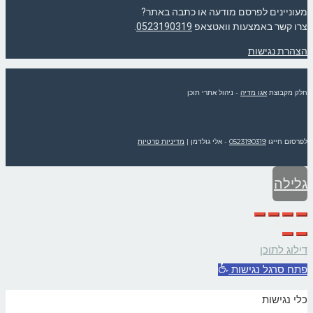
מעוניינים לפרסם מודעה או כתבה באתר?
צרו קשר באמצעות וואטצאפ
0523190319
.
הצהרת נגישות
חלק מקבוצת
אגו מדיה
- ניהול אתרי תוכן
לפרסום חייגו
0523190319
- אלי גולדמן
|
מדיניות פרטיות
גלילה
לראש
דילוג לתוכן
העמוד
פתח סרגל נגישות
כלי נגישות