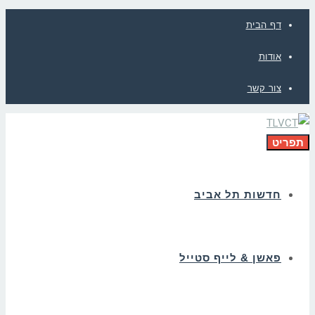
דף הבית
אודות
צור קשר
תפריט
חדשות תל אביב
פאשן & לייף סטייל