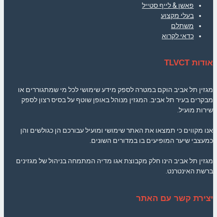
פאשן & לייף סטייל
בעלי מקצוע
משתלם
כדאי לקרוא
אודות TLVCT
מגזין תל אביב הוקם במטרה לספק מידע שימושי לכל מי שמתגוררים או
מבקרים בעיר תל אביב. המגזין מנוהל באופן שוטף על בסיס רצון לספק
שירות מועיל.
אנו מקווים כי תמצאו את האתר שימושי ומועיל עבורכם הן כגולשים והן
כמעצבי שיער המופיעים בו במדורים השונים.
מגזין תל אביב הינו חלק מקבוצת אגו מדיה המתמחה בניהול של מגזינים
ברשת האינטרנט.
יצירת קשר עם האתר