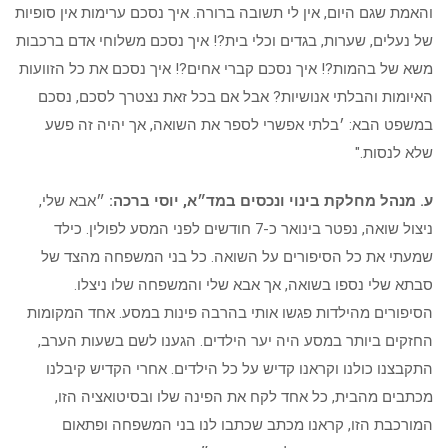
והאמת שגם היום, אין לי תשובה ברורה. איך נסכם ערימות אין סופיות
של נעלים, שערות, בגדים וכלי בית?! איך נסכם משלוחי אדם ברכבות
משא של בהמות?! איך נסכם קברי אחים?! איך נסכם את כל הזוועות
האיומות והבלתי אנושיות? אבל אם בכל זאת נצטרך לסכם, נסכם
במשפט הבא: ׳בלתי אפשרי לספר את השואה, אך יהיה זה פשע
שלא לנסות."
ע. מנהל מחלקת בינוי ונכסים במד״א, יוסי ברכה:
״אבא שלי,
ניצול שואה, נפטר בינואר כ-7 חודשים לפני המסע לפולין. כילד
שמעתי את כל הסיפורים על השואה. כל בני המשפחה מהצד של
סבתא שלי נספו בשואה, אך אבא שלי והמשפחה שלו ניצלו.
הסיפורים מהילדות פגשו אותי בהרבה פינות במסע. אחד המקומות
החזקים ביותר במסע היה יער הילדים. הגענו לשם בשעות הערב,
התקבצנו כולנו וקראנו קדיש על כל הילדים. אחרי הקדיש קיבלנו
מכתבים מהבית, כל אחד לקח את הפינה שלו ובסיטואציה הזו,
המורכבת הזו, קראנו מכתב שכתבו לנו בני המשפחה ופתאום