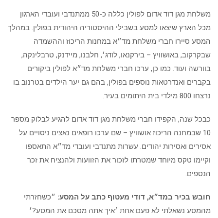
משלחת מגן דוד אדום לפולין כללה כ-50 ממתנדבי ועובדי הארגון
מכל הארץ שיצאו למסע בשבילי ההיסטוריה היהודית בפולין. במהלך
המסע סיירו חברי משלחת מד״א במחנות הריכוז וההשמדה
שבקרקוב, באושוויץ – בירקנאו, לודג׳, חלבנו, מיידנק, טרבלינקה,
בוורשה ועוד. כמו כן, ערכו חברי משלחת מד״א לפולין ביקורים
בקברים ואנדרטאות נוספים בפולין, בהם גם יער הילדים בטרנוב בו
נרצחו 800 מילדי בית היתומים בעיר.
כבכל שנה, הקפידו חברי משלחת מגן דוד אדום להגיע לבלוק מספר
10 שבמחנה הריכוז אושוויץ – שם ערכו רופאים נאצים ניסויים על
אסירים ואסירות יהודים. עשרות מתנדבי ועובדי מד״א התאספו
וקיימו טקס מיוחד שמטרתו לזכור את הזוועות ולהנציח את זכר
הנספים.
חובש בכיר במד״א, דודי מעטוף כתב על המסע:
״כשחזרתי
מהמסע נשאלתי לא פעם אחת ׳איך אתה מסכם את המסע?׳