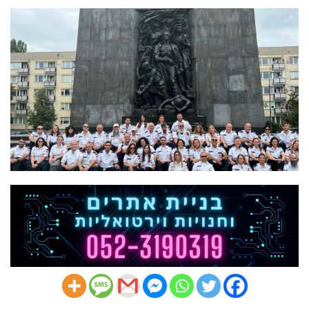
ועובדי
מד"א
צעדו
בשבילי
ההיסטוריה
היהודית
בפולין