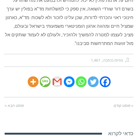
היום על אדמת פולין לא יכול להמחיש ולו במעט את מה שחוו על
בשרם דור שורדי השואה, אין ספק כי למשלחות מד"א בפולין יש ערך
חינוכי ראוי והכרחי לדורות, שכן עלינו לזכור ולא לשכוח. מד"א, כארגון
שמציל חיים ומהווה ארגון הומניטארי משמעותי בישראל ובעולם,
מציב לעצמו למטרה להמשיך ולהזכיר, ולעולם לא לעמוד שותקים אל
מול זוועות המתרחשות סביבנו".
צפיות בכתבה:
1,461
« פוסט קודם
פוסט הבא »
כדאי לקרוא