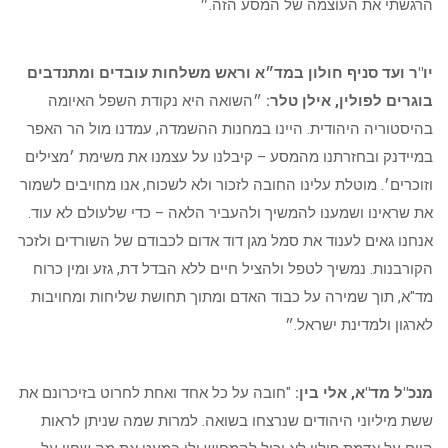
הרגשתי את העוצמה של המסע הזה.״
יו"ר ועד סניף חולון במד״א וראש משלחות עובדים ומתנדבים
בוגרים לפולין, אילן טלר:
״השואה היא נקודת השפל האיומה
בהיסטוריה היהודית. היינו במחנות ההשמדה, עמדנו מול הר האפר
במיידנק ובחזרתנו מהמסע – קיבלנו על עצמנו את משימת ׳מצילים
וזוכרים׳. מוטלת עלינו החובה לזכור ולא לשכוח, אנו מחויבים לשמור
את שראינו ושמענו להמשיך ולהעביר הלאה – כדי שלעולם לא עוד.
אנחנו גאים לענוד את סמל מגן דוד אדום לכבודם של השורדים ולזכר
הקורבנות. נמשיך לטפל ולהציל חיים ללא הבדל דת, גזע ומין כרוח
מד"א, תוך שמירה על כבוד האדם ומתוך תחושת שליחות ומחויבות
לארגון ולמדינת ישראל.״
מנכ"ל מד"א, אלי בין:
"חובה על כל אחד ואחת לחרוט בזיכרונם את
ששת מיליוני היהודים שנרצחו בשואה. למרות שמה שניתן לראות