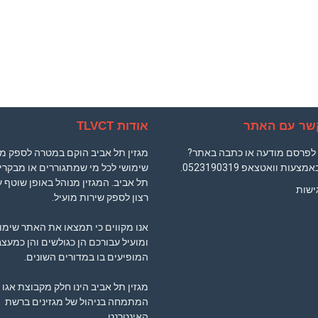
קשר עם האתר
אודות TLVCT
ם לפרסם מודעה או כתבה באתר?
מגזין תל אביב הוקם במטרה לספק מ
באמצעות וואטצאפ
0523190319
.
שימושי לכל מי שמתגוררים או מבקרי
תל אביב. המגזין מנוהל באופן שוטף 
ישות
רצון לספק שירות מועיל.
אנו מקווים כי תמצאו את האתר שימו
ומועיל עבורכם הן כגולשים והן כמעצב
המופיעים בו במדורים השונים.
מגזין תל אביב הינו חלק מקבוצת אגו 
המתמחה בניהול של מגזינים ברשת
האינטרנט.