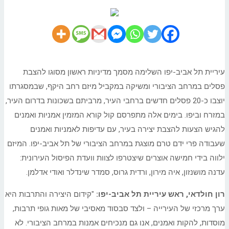
עיריית תל אביב-יפו השלימה מסמך מדיניות ראשון מסוגו להצבת
פסלים במרחב הציבורי ומשיקה במקביל מיזם רחב היקף, שבמסגרתו
יוצבו כ-20 פסלים חדשים ברחבי העיר, מרביתם בשכונות בדרום העיר,
במזרח וביפו. בימים אלה מתפרסם קול קורא המזמין אמניות ואמנים
להגיש הצעות להצבת יצירה בעיר, עם עדיפות לאמניות ואמנים
שעבודה פרי ידם טרם מוצגת במרחב הציבורי של תל אביב-יפו. המיזם
ילווה בידי חמישה אוצרים שיצטרפו לצוות וועדת הפיסול העירונית:
עדנה מושנזון, איה מירון, ורדית גרוס, סמדר שינדלר ואודי אדלמן.
רון חולדאי, ראש עיריית תל אביב-יפו:
"קידום היצירה והתרבות היא
ערך מרכזי של העירייה – ולצד סבסוד מאסיבי של מאות גופי תרבות,
מוסדות, להקות ואמנים, אנו גם מנכיחים אמנות במרחב הציבורי. לא