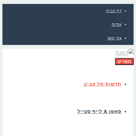
דף הבית
אודות
צור קשר
תפריט
חדשות תל אביב
פאשן & לייף סטייל