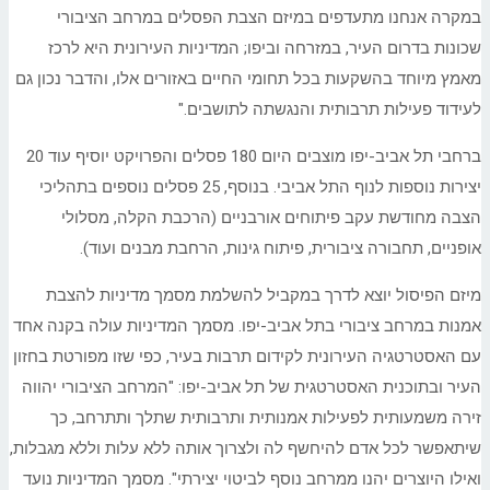
במקרה אנחנו מתעדפים במיזם הצבת הפסלים במרחב הציבורי
שכונות בדרום העיר, במזרחה וביפו; המדיניות העירונית היא לרכז
מאמץ מיוחד בהשקעות בכל תחומי החיים באזורים אלו, והדבר נכון גם
לעידוד פעילות תרבותית והנגשתה לתושבים."
ברחבי תל אביב-יפו מוצבים היום 180 פסלים והפרויקט יוסיף עוד 20
יצירות נוספות לנוף התל אביבי. בנוסף, 25 פסלים נוספים בתהליכי
הצבה מחודשת עקב פיתוחים אורבניים (הרכבת הקלה, מסלולי
אופניים, תחבורה ציבורית, פיתוח גינות, הרחבת מבנים ועוד).
מיזם הפיסול יוצא לדרך במקביל להשלמת מסמך מדיניות להצבת
אמנות במרחב ציבורי בתל אביב-יפו. מסמך המדיניות עולה בקנה אחד
עם האסטרטגיה העירונית לקידום תרבות בעיר, כפי שזו מפורטת בחזון
העיר ובתוכנית האסטרטגית של תל אביב-יפו: "המרחב הציבורי יהווה
זירה משמעותית לפעילות אמנותית ותרבותית שתלך ותתרחב, כך
שיתאפשר לכל אדם להיחשף לה ולצרוך אותה ללא עלות וללא מגבלות,
ואילו היוצרים יהנו ממרחב נוסף לביטוי יצירתי". מסמך המדיניות נועד