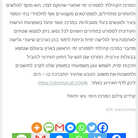
המרכז הקהילתי לספורט ימי ואתגרי שהוקם לצדו, הוא מוקד לגולשים
ולחותרים מתחילים, לספורטאים מקצועיים ואף לתלמידי בתי הספר
בעיר ולאנשים בעלי מוגבלויות. במרכז, אשר פועל באמצעות הרשות
העירונית לספורט במחירים השווים לכל נפש, ניתן למצוא שטחים
לאחסנת ציוד לגלישה ימית וכיתות לימוד בהן נערכים שיעורי גלישה.
מדובר במרכז קהילתי לספורט ימי הראשון בארץ ובעולם שנמצא
בבעלות עירונית. המרכז שם דגש על החזון העירוני להוביל
תרבות ימית, לשמש עוגן משמעותי במאמץ שלנו לקרב לתושבים
ולתושבות את משאב הטבע שהעיר התברכה בו – הים.
לינק לדף האירוע באתר:
https://shorturl.at/zQd4y
קרדיט צילום המרכז הימי: גיא יחיאלי
צפיות בכתבה:
614