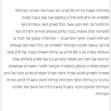
בתחילת השנה עיריית תל אביב-יפו חנכה את המרכז הקהילתי
לספורט ימי ע"ש סיס ופיל וין במקום שבו שכן בעבר מבנה
הדולפינריום. הפרויקט, אשר כולל פארק חופי והסדרת חוף
לפעילות ימית וחופית, נבנה כחלק מהחזון העירוני ליצירת רצף
הטיילות לאורך החוף התל אביבי – מהרצליה בצפון ועד לבת ים
בדרום. בנוסף למרכז הקהילתי לספורט ימי, כלל הפרויקט שעלותו
הכוללת עמדה על כ-85 מיליון ₪, טיילת ראשית באורך של 270 מטר,
הרחבת של חוף הים הצמוד (חוף אביב) ושל פארק צ'ארלס קלור;
הקמת מסעדה וקיוסק ובמסגרת הקישור לאזורי המגורים שנמצאים
ממזרח לפארק תוכננו שבילי גישה ושבילי אופניים מכיוון העיר אל הים.
בחיבור בין טיילת החוף המרכזית (טיילת להט) והשביל לכיוון המרכז
הקהילתי מתוכנן חיבור בשביל נגיש כירידה אל החוף ואל המרכז
הקהילתי.