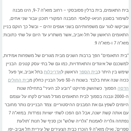
בית התאומים, בית ברלין פסובסקי – רחוב מזא”ה 9-7, הינו מבנה
לשימור בסגנון הניאו-קלאסי. המבנה המקורי תוכנן עבור שני אחים,
שביקשו לגור עם משפחותיהם בשני אגפים זהים – ובשל כך הוקם בניין
התאומים הראשון של תל-אביב, אשר משתרע עד היום על שתי כתובות:
מזא”ה 7 ו-מזא”ה 9.
“בית התאומים” הפך ברבות השנים מבית מגורים של משפחות אמידות,
למשכנם של איגודים והתאחדויות, כמו גם של בתי עסק קטנים. הבניין
שימש בין היתר כ
בית הספר
הראשון ל
אדריכלות
בתל אביב, אך פעל
ככזה שנה אחת בלבד. בשנות ה-50 פעל הבניין כחלק מ
בית החולים
הדסה
הסמוך. כשהושק פרויקט “רובע לב העיר” בתחילת שנות
ה-2000 ונבנה בסמוך לבית התאומים מגדל מגורים לקחו על עצמם
היזמים לשפץ גם את המבנים ההיסטוריים. צמד הבניינים נותר מחובר
עם אותה קשת ישנה, אבל הם הפכו לשתי ישויות נפרדות. במזא”ה 7
נפתחה גלריה לאמנות “גלריה שלוש” וכן סניף של חנות ‘תולעת
ספרים’, ואילו מזא”ה 9 הוכרז כבית הצעירים של עיריית תל אביב-יפו.