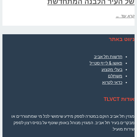
של העיר הלבנה המתחדשת
קרא עוד ←
ניווט באתר
חדשות תל אביב
פאשן & לייף סטייל
בעלי מקצוע
משתלם
כדאי לקרוא
אודות TLVCT
מגזין תל אביב הוקם במטרה לספק מידע שימושי לכל מי שמתגוררים או
מבקרים בעיר תל אביב. המגזין מנוהל באופן שוטף על בסיס רצון לספק
שירות מועיל.