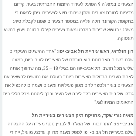
הצעירים במזא"ה 9 הפועל לעידוד היזמות החברתית בעיר, קידום
מדיניות לטובת צעירים ומתן שירותי סיוע לצעירים. ניתן לראות כי
בתקופת הקורונה חלה עלייה במספר הצעירים שפנו לקבלת סיוע
משפטי בנושא שכירות במרכז ומאות צעירים קיבלו הכוונה ויעוץ בנושאי
תעסוקה.
רון חולדאי, ראש עיריית תל אביב-יפו:
"אחד ההישגים העיקריים
שלנו בשנים האחרונות הוא חזרתם של הצעירים לעיר. כיום, כמעט
שליש מכל תושבי תל אביב-יפו הם בגילי 18 – 35, מה שהופך אותה
לאחת הערים הגדולות הצעירות ביותר בעולם. אנו נחושים להשאיר את
הצעירים בעיר ולספר להם מגוון פעילויות ומענים ושמחים להכפיל את
גודלו של בית הצעירים בלב ליבה של העיר ובכך ליהנות מכל חללי בית
התאומים המיתולוגי."
מאיה נורי שקד, מחזיקת תיק הצעירים בעיריית תל
אביב-יפו:
"התרחבותו של מזא"ה 9 לבניין נוסף מעידה על ההצלחה
שלנו בעיריית תל אביב- יפו לספק מענה מדויק, עדכני, מועיל, ייחודי