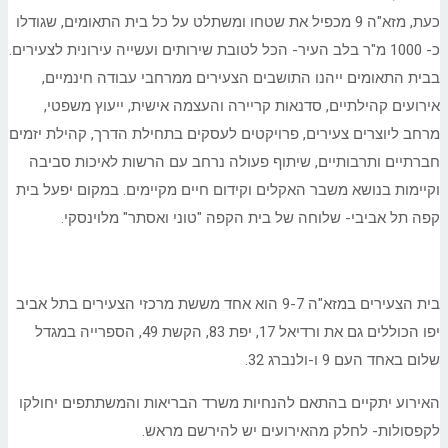
כעת, מזא"ה 9 מכפיל את שטחו ומשתלט על כל בית התאומים, שגודלו
כ- 1000 מ"ר בלב העיר- הכל לטובת שירותים ועשייה עירונית לצעירים.
בבית התאומים ייהנו התושבים הצעירים ממרחבי עבודה חינמיים,
אירועים קהילתיים, סדנאות קריירה והעצמה אישית, ייעוץ משפטי,
מרחב ליוצרים צעירים, פרויקטים לעסקים בתחילת הדרך, קהילת יזמים
חברתיים ותרבותיים, שיתוף פעולה נרחב עם הרשות לאיכות סביבה
וקיימות בנושא משבר האקלים וקידום חיים מקיימים. במקום יפעל בית
קפה תל אביבי- שלוחה של בית הקפה "טוני ואסתר" מלוינסקי.
בית הצעירים במזא"ה 9-7 הוא אחד מששת מרכזי הצעירים בתל אביב
יפו הכוללים גם את ורדיאל 17, יפת 83, הקשת 49, הספרייה במגדל
שלום באחד העם 9 ו-ולנברג 32.
האירוע יתקיים בהתאם להנחיות משרד הבריאות והמשתתפים יחולקו
לקפסולות- לחלק מהאירועים יש להירשם מראש.