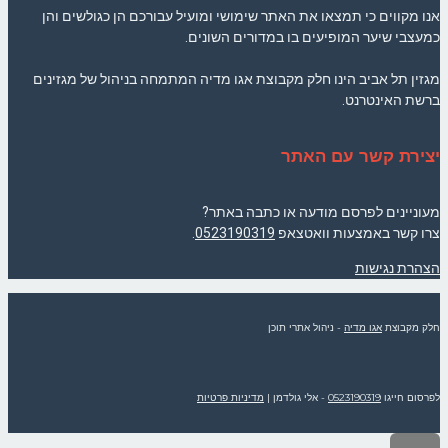
אנו מקווים כי תמצאו את האתר שימושי ומועיל עבורכם הן כגולשים והן
כמעצבי שיער המופיעים בו במדורים השונים.
מגזין תל אביב הינו חלק מקבוצת אגו מדיה המתמחה בניהול של מגזינים
ברשת האינטרנט.
יצירת קשר עם האתר
מעוניינים לפרסם מודעה או כתבה באתר?
צרו קשר באמצעות וואטצאפ
0523190319
.
הצהרת נגישות
חלק מקבוצת
אגו מדיה
- ניהול אתרי תוכן
לפרסום חייגו
0523190319
- אלי גולדמן
|
מדיניות פרטיות