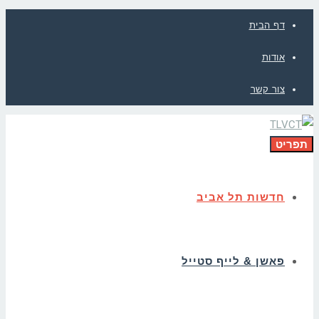
דף הבית
אודות
צור קשר
תפריט
חדשות תל אביב
פאשן & לייף סטייל