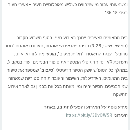
ומשמעותי עבור מי שמהווים כשליש מאוכלוסיית העיר – צעירי העיר
בגילי 35-18".
בית התאומים לצעירים ייחנך באירוע חגיגי בסוף השבוע הקרוב
(חמישי- שישי, 3-2.9) בו יתקיימו אירועי אומנות, תערוכת אומנות "מטר
מרובע", הצגת התיאטרון "תלוית מיקום", מופעי מחול ווידאו ארט,
תערוכת VR , סיור דיגיטלי המספר את סיפור הבניינים ועוד. במקביל,
במהלך כל הסופ"ש יושק הסיור הדיגיטלי "
סיבוב
" שמספר את סיפור
בית התאומים, האדריכלות, השימור והעובדות ההיסטוריות שמאחורי
שני הבניינים. הסיור יהיה זמין מעתה בכל עת בבניין גם לאחר אירוע
ההשקה.
מידע נוסף על האירוע והפעילויות בו, באתר
העירוני
https://bit.ly/3DvOW5R