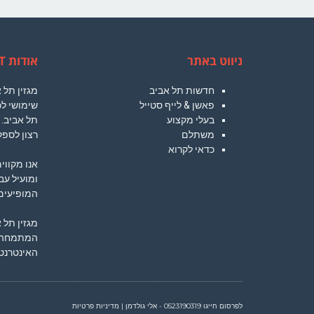
ניווט באתר
אודות TLVCT
חדשות תל אביב
מגזין תל
פאשן & לייף סטייל
שימושי לכ
בעלי מקצוע
תל אביב. 
משתלם
רצון לספק
כדאי לקרוא
אנו מקווי
ומועיל עב
המופיעים 
מגזין תל 
המתמחה ב
האינטרנט.
לפרסום חייגו
0523190319
- אלי גולדמן
|
מדיניות פרטיות