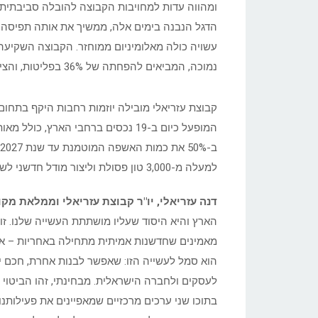
ומהווה עדות למחויבות הקבוצה להובלה סביבתית 
נמוכה, המביאים להפחתה של 36% בפליטות, והציבה בכך רף חדש נוסף לבנייה אחראית בישראל.
קבוצת עזריאלי מובילה יוזמות רחבות היקף בתחום
המופעל כיום ב-19 נכסים ברחבי הארץ
למעלה מ-3,000 טון פסולת וליצור מודל חדשני לשילוב בין אחריות סביבתית לשותפות קהילתית.
דנה עזריאלי, יו"ר קבוצת עזריאלי וממלאת מקו
הארץ והיא היסוד שעליו מושתתת העשייה שלנו. זו 
מאמינים שחדשנות אמיתית מתחילה באחריות – אחר
הוא סמל לעשייה הזו: שאפשר לבנות אחרת, חכם יו
לעסקים ולחברה הישראלית. מבחינתי, זהו הביטוי 
בתוכו שני ערכים מרכזיים שמאפיינים את פעילותנו: