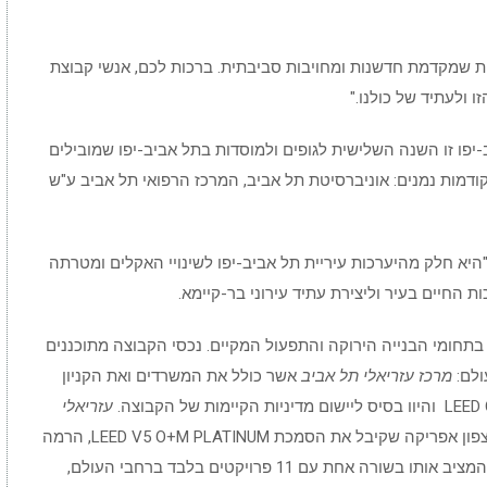
ית שמקדמת חדשנות ומחויבות סביבתית. ברכות לכם, אנשי קבוצת
ו ולעתיד של כולנו."
ב-יפו זו השנה השלישית לגופים ולמוסדות בתל אביב-יפו שמובילים
קודמות נמנים: אוניברסיטת תל אביב, המרכז הרפואי תל אביב ע"ש
היא חלק מהיערכות עיריית תל אביב-יפו לשינויי האקלים ומטרתה
 החיים בעיר וליצירת עתיד עירוני בר-קיימא.
בתחומי הבנייה הירוקה והתפעול המקיים. נכסי הקבוצה מתוכננים
ולם:
מרכז עזריאלי תל אביב
אשר כולל את המשרדים ואת הקניון
עזריאלי
הוא המגדל הראשון והיחיד במזרח התיכון וצפון אפריקה שקיבל את הסמכת LEED V5 O+M PLATINUM, הרמה
הגבוהה ביותר בעולם לבנייה ותפעול ירוק – הישג המציב אותו בשורה אחת עם 11 פרויקטים בלבד ברחבי העולם,