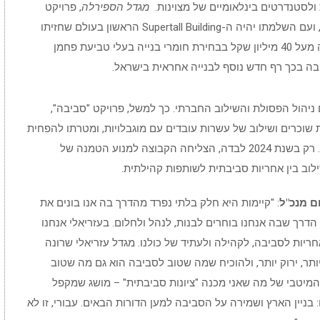
ולסטנדרטים בינלאומיים של מצוינות.
מגדל הספירלה
, פרויקט
הדגל הנבנה בימים אלה, ממשיך את אותה תפיסה, ועם השלמתו יהיה ה-Supertall Building הראשון בעולם שחזיתו
עשויה כולה מאלומיניום ממוחזר. הקבוצה השקיעה מעל 40 מיליון שקל בבחירת חומרי בנייה בעלי טביעת פחמן
 ניהול הפסולת והשילוב החברתי. כך למשל, פרויקט "סביבה",
, כולל מאות שוכרים ושילוב של עשרות עובדים עם מוגבלויות, ומטרתו להפחית
ב-50% את כמות האשפה המוטמנת עד שנת 2027. רק בשנת 2024 לבדה, הצליחה הקבוצה למנוע הטמנה של
ם
מנכ"ל
: "קיימות היא חלק בלתי נפרד מהדרך בה אנו בונים את
הדרך שבה אנחנו בוחרים לבנות, לנהל ולחלום. בעזריאלי אנחנו
יות לסביבה, לקהילה ולעתיד של כולנו. מגדל עזריאלי שרונה
תר, ירוק יותר, ולהוכיח שמה שטוב לסביבה הוא גם מה שטוב
המיטבי של מה שאני מכנה "ציונות סביבתית" – מושג שמקפל
 בניין הארץ ושמירה על הסביבה למען הדורות הבאים. עבורי, זו לא