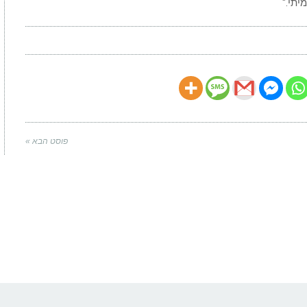
יתי."
פוסט הבא »