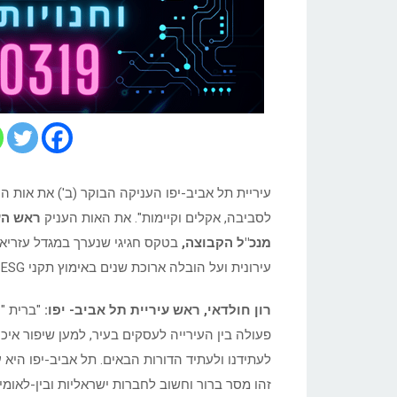
עיריית תל אביב-יפו העניקה הבוקר (ב') את אות ה
לסביבה, אקלים וקיימות". את האות העניק
ראש העי
מנכ"ל הקבוצה,
בטקס חגיגי שנערך במגדל עזריא
עירונית ועל הובלה ארוכת שנים באימוץ תקני ESG כמרכיב מרכזי באסטרטגיה העסקית של הקבוצה.
רון חולדאי, ראש עיריית תל אביב- יפו:
"ברית "ע
פעולה בין העירייה לעסקים בעיר, למען שיפור אי
לעתידנו ולעתיד הדורות הבאים. תל אביב-יפו הי
זהו מסר ברור וחשוב לחברות ישראליות ובין-לאומ