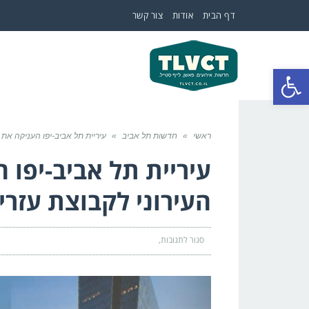
דף הבית
אודות
צור קשר
פתח סרגל נגישות
ראשי
»
חדשות תל אביב
»
עיריית תל אביב-יפו העניקה את 
עיריית תל אביב-יפו 
העירוני לקבוצת עזרי
סגור לתגובות
על
עיריית
תל
אביב-יפו
העניקה
את
אות
הקיימות
העירוני