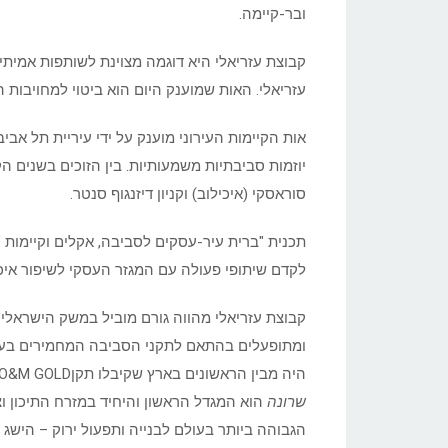
ובר-קיימה.
קבוצת עזריאלי היא דוגמה מצוינת לשותפות אמית
עזריאלי. האות שמוענק היום הוא ביטוי למחויבות הז
אות הקיימות העירוני מוענק על ידי עיריית תל אבי
יוזמות סביבתיות משמעותיות. בין הזוכים בשנים ה
סוראסקי (איכילוב) וקניון דיזנגוף סנטר.
תכנית "ברית עיר-עסקים לסביבה, אקלים וקיימות "
לקדם שיתופי פעולה עם המגזר העסקי לשיפור איכות
קבוצת עזריאלי מהווה גורם מוביל במשק הישראלי 
ומתופעלים בהתאם לתקני הסביבה המחמירים בע
היה מבין הראשונים בארץ שקיבלו תקןLEED O&M GOLD והיוו בסיס ליישום מדיניות הקיימות של הקבוצה.
שרונה