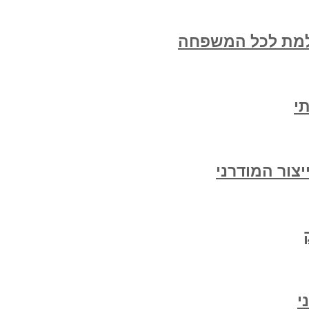
למת לכל המשפחה
י
צור המודרני
י