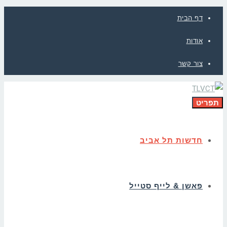
דף הבית
אודות
צור קשר
תפריט
חדשות תל אביב
פאשן & לייף סטייל