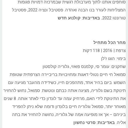
סוחפים אותנו לתוך מערבולת רגשית שבמרכזה דמויות פגומות
המצליחות לעורר בנו הבנה ואהדה. פסטיבל ונציה 2022, פסטיבל
טורונטו 2022
. באדיבות: קולנוע חדש
מחר הכל מתחיל
צרפת | 2016 | 118 דקות
בימוי: הוגו ז'לן
שחקנים: עומר סי, קלמנס פואזי, גלוריה קולסטון
סמואל חי חיים נטולי דאגות ומחויבויות בריביירה הצרפתית שטופת
השמש. ביום בהיר אחד, מתהפכים חייו, כשידידה מהעבר מגיעה עם
תינוקת בשם גלוריה, מציגה אותה כבתם ונוטשת. סמואל, נחוש להחזיר
את התינוקת לידי האם, מרחיק עמה עד לונדון כדי לאתר אותה. 8 שנים
מאוחר יותר, סמואל וגלוריה חיים בלונדון ודומה שלא ניתן להפריד
ביניהם – אך אז מופיעה אמה של גלוריה, נחושה להחזיר את בתה
אליה.
באדיבות: סרטי נחשון