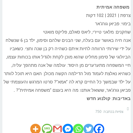
משפחה אמיתית
צרפת | 2021 | 102 דקות
בימוי: פביאן גורג'אר
שחקנים: מלאני טיירי, ליאס סאלם, פליקס מואטי
אנה חיה באושר עם בעלה, שני הבנים שלהם וסימון, ילד בן 6 שנשלח
על ידי שירותי הרווחה לחיות איתם כשהיה רק בן שנה וחצי. כשאביו
הביולוגי של סימון מחליט שהוא מוכן לקחת ולגדל אותו בכוחות עצמו,
חיי המשפחה מתערערים מן היסוד. עולמה של אנה מתהפך עליה,
כשהיא נאלצת לעמוד מול הדילמה הקשה מכולן: האם היא תוכל לוותר
על ילד שבמשך כל החיים קרא לה "אמא"? סרטו המרגש והעוצמתי של
פביאן גורג'אר, ששואל אותנו: מה היא בעצם "משפחה אמיתית"?
.
באדיבות: קולנוע חדש
צפיות בכתבה:
750