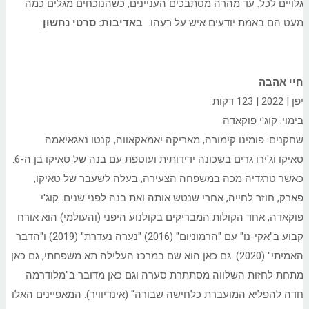
גלויים לכל. עד מהרה מסתבכים העניינים, כשהנוכחים מגלים כמה
מעט הם באמת יודעים איש על רעהו.
באדיבות: סרטי נחשון
חיי אהבה
יפן | 2022 | 123 דקות
בימוי: קוג'י פוקאדה
שחקנים: פומינו קימורה, מאריקה יאמאקאווה, קנטו נאגאיאמה
טאיקו וג'ירו גרים בשכונה ידידותית ועוטפת עם בנה של טאיקו בן ה-6.
כאשר טרגדיה מכה במשפחה הצעירה, בעלה לשעבר של טאיקו,
פארק, חוזר לחייה, אחרי שנטש אותה ואת בנה לפני שנים. קוג'י
פוקאדה, אחד הקולות המבריקים בקולנוע היפני (והעולמי) הוא אורח
קבוע ב"אקי-נו" עם "הרמוניום" (2016) "נערה נעדרת" (2019) ו"הדבר
האמיתי" (2020). גם כאן הוא שם במרכז העלילה תא משפחתי, גם כאן
מתחת לחזות השלווה מסתתרת סערה וגם כאן מדובר ב"מלודרמה
חדה להפליא המועברת כלחישה שבורה" (אינדיוויר). המאפיינים האלו