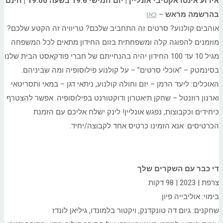
אירוע אינטראקטיבי אונליין | יום חמישי 19.6 בשעה 19:00 | חינם
בהרשמה מראש
–
כאן
אוהבים קולנוע? סרטים זה התחביב שלכם? טריוויה זה הקטע שלכם?
מוזמנים להפוגה קלה ומשפחתית בזום החידון מתאים לכל המשפחה
מגיל 10 עד 100 החידון יהיה בהנחייתם של חברי פודקאסט הבית שלנו
בסינמטק – "אוכלי סרטים" – על קולנוע פילוסופיה ומה שביניהם.
האוכלים: ליעד הרמן – יזם וחולה קולנוע, ניתאי דגן – במאי ותסריטאי
וארנון רוזנטל – שחקן תיאטרון ודוקטורנט בפילוסופיה. אפשר להצטרף
כיחידים וכקבוצות, נפגש אונליין! לינק ישלח אליכם עם הזמנת
הכרטיסים. אנא הזמינו כרטיס אחד לקבוצה/יחיד.
די כבר עם השקרים שלך
צרפת | 2023 | 98 דקות
בימוי: אוליבייה פיון
שחקנים: גיום דה טונקדנק, ויקטור בלמונדו, גיליאן לונדז