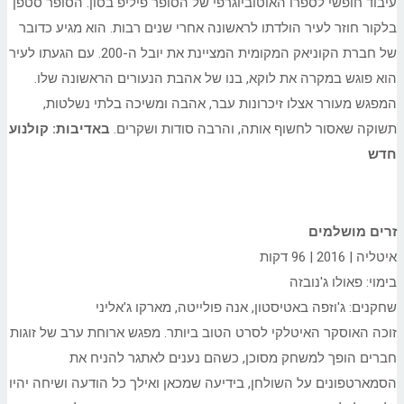
עיבוד חופשי לספרו האוטוביוגרפי של הסופר פיליפ בסון. הסופר סטפן
בלקור חוזר לעיר הולדתו לראשונה אחרי שנים רבות. הוא מגיע כדובר
של חברת הקוניאק המקומית המציינת את יובל ה-200. עם הגעתו לעיר
הוא פוגש במקרה את לוקא, בנו של אהבת הנעורים הראשונה שלו.
המפגש מעורר אצלו זיכרונות עבר, אהבה ומשיכה בלתי נשלטות,
תשוקה שאסור לחשוף אותה, והרבה סודות ושקרים.
באדיבות: קולנוע
חדש
זרים מושלמים
איטליה | 2016 | 96 דקות
בימוי: פאולו ג'נובזה
שחקנים: ג'וזפה באטיסטון, אנה פולייטה, מארקו ג'אליני
זוכה האוסקר האיטלקי לסרט הטוב ביותר. מפגש ארוחת ערב של זוגות
חברים הופך למשחק מסוכן, כשהם נענים לאתגר להניח את
הסמארטפונים על השולחן, בידיעה שמכאן ואילך כל הודעה ושיחה יהיו