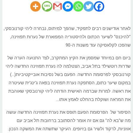
לאחר אודישנים רבים לתפקיד, שהפך למיתוס, נבחרה ליהי קורנובסקי,
"להיכנס" לשיער הכתום ולהיסטוריה המפוארת של נערות תפוזינה,
שהפכו לקלאסיקה עוד משנות ה-90
ביום חם במיוחד שמסמן את הקיץ המתקרב, לצד התנועה הערה של
שדרות רוטשילד בתל אביב, הצטלמה לה נערת תפוזינה החדשה ליהי
קורנובסקי לפרסומת החדשה. הפעם בשל נסיבות אובייקטיביות(…)
במקום שיער כתום, הסתפקה נערת תפוזינה בפאה ג'ינג'ית שעיטרה
את ראשה. למרות שברמה האישית הודתה ליהי קורנובסקי שאוהבת
את המראה ושוקלת בהחלט לאמץ אותו…
הסיפור של הפרסומת הפעם תופס את נערת תפוזינה החדשה עושה
מה ש"בא לה" גם אם זה אומר להסתובב ברחובות תל אביב עם
אוזניות, לרקוד ולשיר גם בזיופים. העיקר שתשתה את המשקה הנכון.