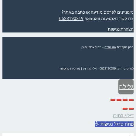
מעוניינים לפרסם מודעה או כתבה באתר?
צרו קשר באמצעות וואטצאפ
0523190319
.
הצהרת נגישות
חלק מקבוצת
אגו מדיה
- ניהול אתרי תוכן
לפרסום חייגו
0523190319
- אלי גולדמן
|
מדיניות פרטיות
גלילה
לראש
דילוג לתוכן
העמוד
פתח סרגל נגישות