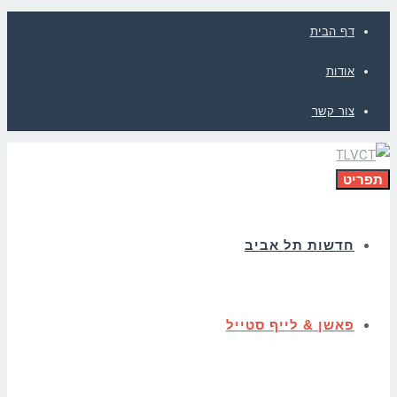
דף הבית
אודות
צור קשר
תפריט
חדשות תל אביב
פאשן & לייף סטייל