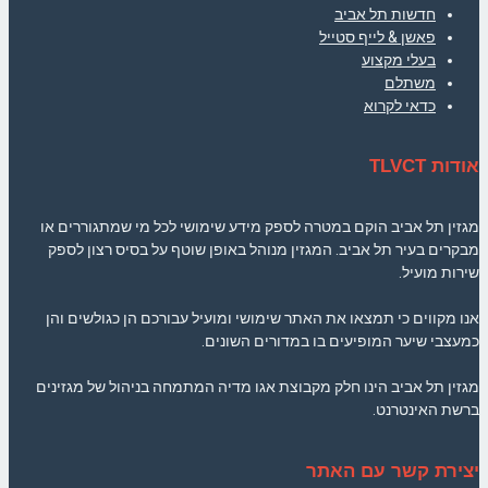
חדשות תל אביב
פאשן & לייף סטייל
בעלי מקצוע
משתלם
כדאי לקרוא
אודות TLVCT
מגזין תל אביב הוקם במטרה לספק מידע שימושי לכל מי שמתגוררים או
מבקרים בעיר תל אביב. המגזין מנוהל באופן שוטף על בסיס רצון לספק
שירות מועיל.
אנו מקווים כי תמצאו את האתר שימושי ומועיל עבורכם הן כגולשים והן
כמעצבי שיער המופיעים בו במדורים השונים.
מגזין תל אביב הינו חלק מקבוצת אגו מדיה המתמחה בניהול של מגזינים
ברשת האינטרנט.
יצירת קשר עם האתר