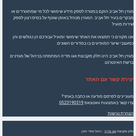
מגזין תל אביב הוקם במטרה לספק מידע שימושי לכל מי שמתגוררים או
מבקרים בעיר תל אביב. המגזין מנוהל באופן שוטף על בסיס רצון לספק
שירות מועיל.
אנו מקווים כי תמצאו את האתר שימושי ומועיל עבורכם הן כגולשים והן
כמעצבי שיער המופיעים בו במדורים השונים.
מגזין תל אביב הינו חלק מקבוצת אגו מדיה המתמחה בניהול של מגזינים
ברשת האינטרנט.
יצירת קשר עם האתר
מעוניינים לפרסם מודעה או כתבה באתר?
צרו קשר באמצעות וואטצאפ
0523190319
.
הצהרת נגישות
חלק מקבוצת
אגו מדיה
- ניהול אתרי תוכן