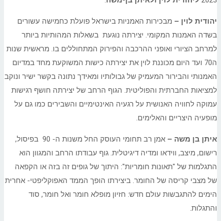
2023
ליהודית לוין ולאיתן בן-משה
.
יהודית לוין –
מבכירות האמניות בישראל פועלת כחמישה עשורים
בשדה האמנות המקומי. יצירתה נוגעת בשאלות המהותיות ביותר
למרחב הציורי ואופני ההרכבה והפירוק המתחוללים בו. מראשית שנות
ה70 ועד היום מכוננת לוין את יצירתה כישות המשוקעת מחד במדיום
האמנותי והבירור המעמיק של גבולותיו ומאידך נתונה בקשר ישיר ונוקב
למציאות החברתית והפוליטית. הגוף הרחב של יצירתה חושף רגישות
עמוקה לחוויה האנושית על רגעיה האינטימיים והשבירים כמו גם על
מופעיה היצריים והאלימים.
איתן בן משה –
אמן רב תחומי העוסק החל משנות ה- 90 בפיסול,
רישום, מיצב, ווידאו ומדיה דיגיטלית. גוף עבודתו הרחב והמגוון הוא
התגלמות של "תאונות חומריות": היתוך של גופים זה בזה או הקפאה
של מצבי קריסה של החומר. ביצירתו הופך הממד האפוקליפטי- אחרית
הימים להתגבשות עולם חדש: חזיון מופלא חומר ואל חומר, סוד
והתגלות.