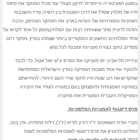
בסגנון האורטוריה הייחודית "תיקון חצות" עוד מכיל המחקר את סיפור
חייו של מלחין שסלל את דרכו הסגנונית בין רוסיה, פריז והשכבות
האתניות והמזרחיות של העדות בארץ. את המחקר המהימן, הרבה
הודות לרונית סתר ששוחחה רבות עם המלחין,מוזמן כל אחד לקרוא על
אחד המלחינים החשובים והמקוריים ביותר שצמחו בארץ. מחקר רחב
ממדים, כתוב בצורה מעניינת ומובנת לכל נפש.
עיריית תל-אביב-יפו מעניקה את הפרס ע"ש יואל אנגל, כדי לכבד
ולהוקיר את אחד מאבות המוזיקה בארץ הישראלית המתחדשת
שהקדיש את רוב שנות חייו לחקר שירי העם היהודי, להחייאתם
במוזיקה האמנותית ולהפצתם בעם במטרה לעודד את היצירה
המוזיקלית העברית המקורית ואת מחקרה.
פרס דיזנגוף לאמנויות הפלסטיות
:
חברי ועדת השופטים: ד"ר דורון לוריא (יו"ר), דלית מתתיהו, עדן בנט,
החליטו להעניק את פרס דיזנגוף לאמנויות הפלסטיות לשנת