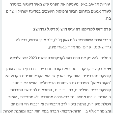
עיריית תל-אביב-יפו מעניקה את הפרס ע"ש מאיר דיזנגוף במטרה
לעודד אמנים מתחום הציור והפיסול היושבים במדינת ישראל ויוצרים
בה.
פרס דוש לקריקטורה ע"ש דוש (קריאל גרדוש):
חברי ועדת השופטים: גלית גאון (יו"ר), ד"ר מיקי גרדוש, דניאלה
גרדוש-סנטו, פרופ' עוזי אלידע, אורי פינק,
החליטו להעניק את פרס דוש לקריקטורה לשנת 2023 ל
שי צ'רקה
.
שי צ'רקה –
קריקטוריסט בעל נקודת מבט ייחודית בנוף השדה ואמן
קומיקס מהבכירים והוותיקים בארץ. שי הוא הקריקטוריסט הקבוע של
"מקור ראשון", מפרסם גם בעיתונות הדיגיטלית והוציא לאור ספרי
קומיקס רבים ומצליחים, רב – דוריים , התורמים להנגשת התרבות
היהודית. יצירתו מתאפיינת בסאטירה מחודדת ולא מתנצלת , הומור
ויכולת סיפורית, נותנת ביטוי לרב תרבותיות ומורכבות חיי היום יום
ומציפה דיאלוג בין יהדות-תרבות- חברה בפתיחות רבה ומזמנת הכרות