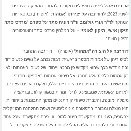
את פרס אנגל ליצירה מוזיקלית מקורית ולמחקר המוזיקה העברית
לשנת 2023:
לדוד זבה על יצירתו "אמהות"
(אופרה), ובקטגוריות
המחקר
לד"ר אורי גולומב וד"ר רונית סתר על ספרם "מרדכי סתר:
תיקון אישי, תיקון לאומי"
– על המלחין מרדכי סתר והאורטוריה
"תיקון חצות".
דוד זבה על היצירה "אמהות"
(אופרה) – דוד זבה התחבר
לסיפוריהן של אמהות מספר בראשית. רבות נכתב על נשים כנשים,דוד
זבה מחדש בכך שהוא מקדיש פן מרכזי וייחודי של נשים: האמהות ולא
רק אמהות כללית אלא המבט אל סיפורי אמהות באספקט התנכי
מבראשית. העברת הסיפורים הייחודיים הללו, חלקם כואבים ועצובים,
למדיום האופראי, שמבוצע כולו ע"י זמרות במגוון קולות, ובדיקציה
מעולה ומובנת, והעברת סיפוריהן התנכיים מתוך התבוננות בייחודיות
הוא מוצלח ומבורך. התפאורה מינימליסטית ושפת ההלחנה המוזיקלית
צבעונית, מעניינת ומתקשרת היטב לתוכן. זו יצירה מתקשרת, שכל אחד
ואחת יכולים להתחבר אליה מבלי להיות בעל השכלה מוזיקלית. כל