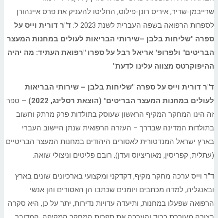
שרייבמן-שריר, איריס רונן-פילוס, החליטו להעניק את פרס איינהורן
לספרות הרפואה בשפה העברית לשנת 2023 ל:
ד"ר דורית וייס על
ספרה "שליחות בלבן –שירותי הבריאות לעולים במחנות המעצר
הבריטים" ולפרופ' אריאל רבל על ספרו "רפואת העתיד: מה יהיה
ההיפוקרטס מצווה עלינו לדעת"
ד"ר דורית וייס על ספרה "שליחות בלבן – שירותי הבריאות
לעולים במחנות המעצר הבריטים" (הוצאת רסלינג, 2022) –
ספר
זה הינו המחקר המקיף הראשון שעוסק בתולדות פרק מרתק וחשוב
בתולדות המדינה שבדרך – העזרה הרפואית שנתן היישוב העברי
בארץ ישראל המנדטורית לאסורים היהודים במחנות המעצר הבריטיים
(עתלית, קפריסין, מאוריציוס ועדן), רובם פליטים וניצולי שואה.
ד"ר וייס ערכה מחקר מקיף, דקדקני ומקצועי בארכיונים שונים בארץ
ובאנגליה, למדה מכתבים ויומנים שכתבו הן האסורים והן אנשי
הרפואה שפעלו במחנות, ותיעדה עדויות נדירות, יתר על כן, היא סקרה
בצורה מעוררת כבוד והערכה את ספרות המחקר המקיפה. המדובר