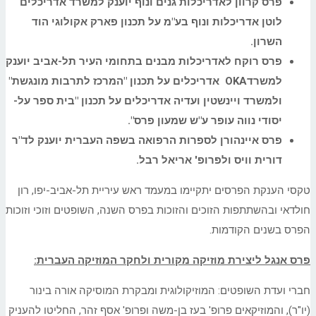
פרס קרוון לאדריכלות גנים ונוף יוענק למשרד אדריכלים
לוטן אדריכלות ונוף בע"מ על תכנון
פארק אקולוגי הוד
השרון.
פרס רוקח לאדריכלות מבנים בתחומי העיר תל-אביב יוענק
למשרד
OKA
אדריכלים על תכנון "המרכז לתרבות מונגשת"
ולמשרד ויינשטין ועדיה אדריכלים על תכנון "בית ספר על-
יסודי נווה עופר ע"ש שמעון פרס".
פרס איינהורן לספרות הרפואה בשפה העברית יוענק לד"ר
דורית וויס ולפרופ' אריאל רבל
.
טקסי הענקת הפרסים יתקיימו במעמד ראש עיריית תל-אביב-יפו, רון
חולדאי ובהשתתפות הזוכים והזוכות בפרס השנה, השופטים וזוכי וזוכות
הפרס בשנים הקודמות.
פ
רס אנגל
ליצירת מוזיקה מקורית ולחקר המוזיקה העברית:
חברי ועדת השופטים: המוזיקולוגית ומבקרת המוסיקה אורה בינור
(יו"ר), והמוזיקאים פרופ' בעז בן-משה ופרופ' אסף זהר, החליטו להעניק