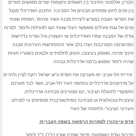
הבניין, ואלמנטי החיבור בין האגפים והקומות יוצרים מפגשים חוזרים
בין פנים לחוץ ופותחים מבטים אל הסביבה. התכנון האדריכלי מנצל
את הפרשי הגובה במגרש ליצירת מבנה עשיר ומיוחד, הפותח שטחי
פנים אל גגות פעילים ומאפשר ניצול שטחי הגג לפעילות ולימוד. למרות
גודלו של המבנה עמדו האדריכלים שי וינשטיין וגיל ועדיה בדרישות
הפרוגרמה המורכבות ויצרו בלב אזור ההתחדשות העירונית מבנה
חינוך מרכזי, מאופק בעיצובו, הנותן לתלמידים ולבאים בשעריו חוויות
שהיה לימוד ומפגש ברמה אדריכלית גבוהה.
עיריית תל-אביב-יפו מעניקה את הפרס ע"ש ישראל רוקח לציין ולהרים
על פרויקטים אדריכליים בתחומי העיר תל-אביב, אשר לבד מערכם
התפקודי לתועלת הציבור, הם מצטיינים מבחינה אדריכלית,
עיצובית/טכנולוגית או מבחינה נופית/אורבנית ומוסיפים נוי למרחב
העירוני הציבורי ולחזותה של העיר.
פרס איינהורן לספרות הרפואה בשפה העברית:
חברות ועדת השופטות: פרופ' שפרה שורץ (יו"ר), ד"ר לימור