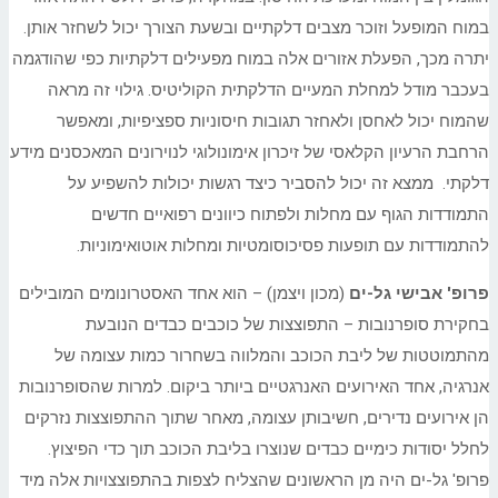
במוח המופעל וזוכר מצבים דלקתיים ובשעת הצורך יכול לשחזר אותן.
יתרה מכך, הפעלת אזורים אלה במוח מפעילים דלקתיות כפי שהודגמה
בעכבר מודל למחלת המעיים הדלקתית הקוליטיס. גילוי זה מראה
שהמוח יכול לאחסן ולאחזר תגובות חיסוניות ספציפיות, ומאפשר
הרחבת הרעיון הקלאסי של זיכרון אימונולוגי לנוירונים המאכסנים מידע
דלקתי. ממצא זה יכול להסביר כיצד רגשות יכולות להשפיע על
התמודדות הגוף עם מחלות ולפתוח כיוונים רפואיים חדשים
להתמודדות עם תופעות פסיכוסומטיות ומחלות אוטואימוניות.
פרופ' אבישי גל-ים
(מכון ויצמן) – הוא אחד האסטרונומים המובילים
בחקירת סופרנובות – התפוצצות של כוכבים כבדים הנובעת
מהתמוטטות של ליבת הכוכב והמלווה בשחרור כמות עצומה של
אנרגיה, אחד האירועים האנרגטיים ביותר ביקום. למרות שהסופרנובות
הן אירועים נדירים, חשיבותן עצומה, מאחר שתוך ההתפוצצות נזרקים
לחלל יסודות כימיים כבדים שנוצרו בליבת הכוכב תוך כדי הפיצוץ.
פרופ' גל-ים היה מן הראשונים שהצליח לצפות בהתפוצצויות אלה מיד