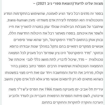
מצווה עלינו לדעת"(הוצאת ספרי ניב 2021) –
בספר זה מדגים רבל כיצד הגיע לאמונה, שהשימוש בהתקדמות המדע
והטכנולוגיה הוא המפתח ליצירת אדם משודרג- מעין trans-human,
שיתגבר על מגבלות הביולוגיה שנולד עמן במטרה להאריך את חייו
ולשפר את איכותם. בספרו מאתגר רבל את היכולות החדשות הללו,
ובוחן אותן בהתאם ל"מדד היפוקרטס", תוך שהוא שוזר סיפורים
אנושיים ממקרים רפואיים בהם נתקל במהלך שנות עבודתו כרופא
וכחוקר. "מדד היפוקרטס" הינו ציון שפרופ' רבל מעניק לכל המצאה
טכנולוגית – מדד, שיכול לדבריו, לתת מושג כללי לגבי איכותה של
ההמצאה הטכנולוגית ושימושיה הרבים. הספר כתוב בסגנון בהיר
וקולח, מרחיב את הדעת והמחשבה ויחד עם זאת חיינו מצוי בפשטותו
כשהוא מתאים לא רק לרופאים ואנשי מדע אלא לכל אדם סקרן וחושב.
עיריית תל-אביב-יפו מעניקה משנת 1966 את הפרס ע"ש ד"ר משה
איינהורן, לשם פיתוח הספרות הרפואית העברית וכן לעודד ולהביע
הערכה והוקרה לחוקרות והחוקרים בתחום.