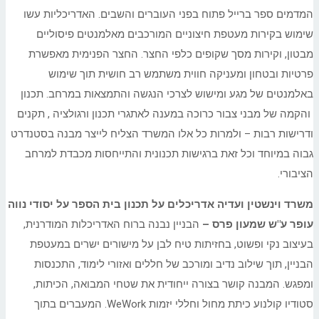
המדמים ספר ברייל פתוח בפני העוברים והשבים. האדריכליות עשו
שימוש בקירות מעטפת חיצוניים המורכבים מאלמנטים פיסוליים
מבטון, וקירות מסך שקופים כלפי החצר. החצר הפנימית מאפשרת
פרטיות ובטחון ומעניקה חווית משתמש רב חושית תוך שימוש
באלמנטים של מגע ומישוש לצרכי הנגשה והתמצאות במרחב. תכנון
והקמה של מבני צבור כרוכה במענה לאתגרי תכנון ורגולציה , תקנים
ודרישות רבות – ולמרות כל אלו המשרד הצליח לייצר מבנה בסטנדרט
גבוה במיוחד וכל זאת ברגישות תכנונית והתייחסות מכבדת למרחב
הציבורי.
משרד וינשטין ועדיה אדריכלים על תכנון בית הספר על יסודי נווה
עופר ע"ש שמעון פרס –
הבניין נבנה ברוח האדריכלות המודרנית,
בעיצוב נקי ופשוט, בחזיתות טיח לבן על מישורים ישרים במעטפת
הבניין, תוך שילוב נדיב ומורכב של חללים ואזורי לימוד, התכנסות
ומפגש. המבנה קושר בצורה ייחודית את שטחי המבואה, הכיתות,
סטודיו קולנוע כיתת מחול וחללי יזמות WeWork. המעברים בתוך