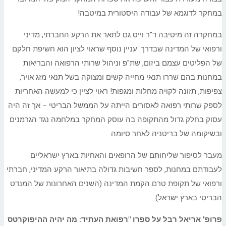
במחקר לדוגמא של עבודה היסטורית במיטבה!
במחקרה זה מיטיבה ד"ר וייס גם לתאר את הרקע החברתי, מדיני
ורפואי של המדינה שבדרך. עניין נוסף שראוי לציון הוא חשיפת חלקם
של הפליטים עצמם ביזום, שת"פ וניהול שרותי הרפואה והבריאות
במחנות בהם שררו תנאי מחייה קשים ומצוקה בשל תנאי מזג אויר,
צפיפות, תזונה לקויה מחלות ומגפות! ראוי לציין כי למעשה האחריות
לספק שרותי רפואה לאסורים הייתה על הממשל הבריטי – אך זה היה
עסוק בחלק גדול מהתקופה בה עוסק המחקר במלחמה נגד הגרמנים
ובשיקומה של בריטניה לאחר סיומה.
מעבר לסיפור שליחותם של הרופאים והאחיות בארץ ישראליים
לעבודתם במחנות, לספר חשיבות גדולה בתיאור הרקע המדיני, חברתי
ורפואי של תקופת טרם הקמת המדינה (השנים האחרונות של המנדט
הבריטי בארץ ישראל).
פרופ' אריאל רבל על ספרו "רפואת העתיד: מה יהיה ההיפוקרטס