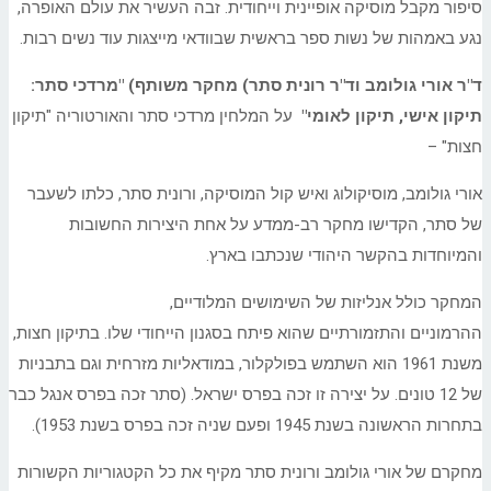
סיפור מקבל מוסיקה אופיינית וייחודית. זבה העשיר את עולם האופרה,
נגע באמהות של נשות ספר בראשית שבוודאי מייצגות עוד נשים רבות.
ד"ר אורי גולומב וד"ר רונית סתר
)
מחקר משותף) "מרדכי סתר:
תיקון אישי, תיקון לאומי"
על המלחין מרדכי סתר והאורטוריה "תיקון
חצות" –
אורי גולומב, מוסיקולוג ואיש קול המוסיקה, ורונית סתר, כלתו לשעבר
של סתר, הקדישו מחקר רב-ממדע על אחת היצירות החשובות
והמיוחדות בהקשר היהודי שנכתבו בארץ.
המחקר כולל אנליזות של השימושים המלודיים,
ההרמוניים והתזמורתיים שהוא פיתח בסגנון הייחודי שלו. בתיקון חצות,
משנת 1961 הוא השתמש בפולקלור, במודאליות מזרחית וגם בתבניות
של 12 טונים. על יצירה זו זכה בפרס ישראל. (סתר זכה בפרס אנגל כבר
בתחרות הראשונה בשנת 1945 ופעם שניה זכה בפרס בשנת 1953).
מחקרם של אורי גולומב ורונית סתר מקיף את כל הקטגוריות הקשורות