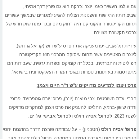
עם עולמו העשיר כאמן יוצר. צ'רקה הוא גם פורץ דרך אמיתי,
שביצירותיו הרגישות והשנונות הצליח להגיע למגזרים שבמשך עשורים
תחום הקריקטורה והקומיקס היה רחוק מהם ובכך פתח שוק חדש של
צרכני תקשורת מצוירת.
עיריית תל-אביב-יפו מעניקה את הפרס ע"ש דוש (קריאל גרדוש),
ליוצרים מצטיינים אשר תחום עיסוקם המרכזי הוא הקריקטורה
הפוליטית והחברתית, ובכלל זה קומיקס וספרות גרפית, שעבודותיהם
מתפרסמות בעיתונות, ספרות ובגופי המדיה האלקטרונית בישראל.
פרס ויצמן למדעים מדויקים ע"ש ד"ר חיים ויצמן:
חברי ועדת השופטים: צבי מזא"ה (יו"ר), פרופ' יורם גוטפרוינד, פרופ'
ורדה שושן-ברמץ, החליטו להעניק את פרס ויצמן למחקרים מדויקים
לשנת 2023:
לפרופ' אסיה רולס ולפרופ' אבישי גל-ים.
פרופ' אסיה רולס
(הטכניון) – על עבודתה פורצת הדרך בהדגמת יחסי
הגומלין בין המוח ומערכת החיסון. במחקרה, פרופ' רולס זיהתה אזור