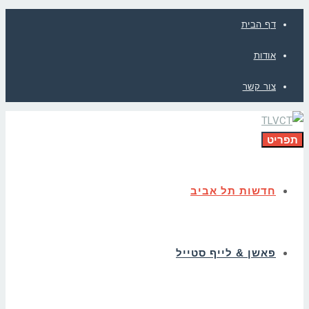
דף הבית
אודות
צור קשר
תפריט
חדשות תל אביב
פאשן & לייף סטייל