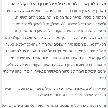
משרד לוטן אדריכלות ונוף בע"מ על תכנון פארק אקולוגי הוד
השרון –
הפארק מהווה נדבך חשוב ממערך האסטרטגי של השטחים
הפתוחים בעיר, ומראה כיצד מקום מוזנח, בגב מתחם תעשייה,
ולמרגלות הר הזבל העירוני (לא פעיל), יכול להפוך למרחב פתוח
שמשדרג את הסביבה, מעניק מקום בילוי למגוון משתמשים, מחזיר
תחושה של "טבע״ לעיר והופך מטרד למשאב. מי האגם האקולוגי בלב
הפארק מגיעים ממכון טיהור שפכים של הוד השרון-כפר-סבא, כאשר
תהליך טיהור המים באגם ממשיך בנחל הדר המשוקם עד להתחברותו
לירקון. הצמחייה המפותחת והעבותה בגדות גופי המים יוצרת נתק
מהסביבה הבנויה, והתכנון המושכל מאפשר מקומות מרגוע לקהלים
שונים, שבילים ועמדות מסתור המאפשרים צפייה ולימוד, ומגוון של בתי
גידול.
עיריית תל-אביב-יפו מעניקה את הפרס ע"ש אברהם קרוון, כדי להביע
הערכה והוקרה לאדריכלי הגנים והנוף בישראל.
פרס רוקח לאדריכלות מבנים בתחומי העיר תל-אביב ע"ש ישראל