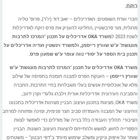
רוקח:
חברי ועדת השופטים: האדריכלים – יואב דוד (יו"ר), פרופ' טליה
מרגלית, מור פרבשטיין ,החליטו להעניק את פרס רוקח לאדריכלות
לשנת 2023 ל
משרד
OKA
אדריכלים על תכנון "המרכז לתרבות
מונגשת" ע"ש שוורץ רייסמן, ולמשרד וינשטין ועדיה אדריכלים על
תכנון בית הספר על יסודי נווה עופר ע"ש שמעון פרס.
משרד
OKA
אדריכלים על תכנון "המרכז לתרבות מונגשת" ע"ש
שוורץ רייסמן
– הענקת הפרס למבנה תומכת בתפיסה של שילוב
מלא של אוכלוסיית אנשים בעלי מוגבלויות בחיי התרבות, החברה
והסביבה העירונית. אדריכליות אורית וילברג גלעדי וקרן ידווב,
משרד OKA, מציגות בתכנון ועיצוב הבניין מצוינות אדריכלית בתכנונו
החיצוני של המבנה והעמדתו סביב חצר פנימית, זמינה ופתוחה למרחב
הציבורי. תהליך העבודה כלל בנייה של מודלים כדי לאפשר לצוות
הספרייה לחוש, למשש ולהתייחס להצעות העיצוב השונות. הבניין
שומר על איפוק וניקיון ומשלב שימוש מיוחד ב"דפי הבטון" – משטחים