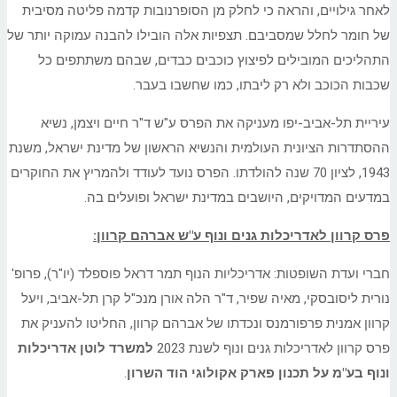
לאחר גילויים, והראה כי לחלק מן הסופרנובות קדמה פליטה מסיבית
של חומר לחלל שמסביבם. תצפיות אלה הובילו להבנה עמוקה יותר של
התהליכים המובילים לפיצוץ כוכבים כבדים, שבהם משתתפים כל
שכבות הכוכב ולא רק ליבתו, כמו שחשבו בעבר.
עיריית תל-אביב-יפו מעניקה את הפרס ע"ש ד"ר חיים ויצמן, נשיא
ההסתדרות הציונית העולמית והנשיא הראשון של מדינת ישראל, משנת
1943, לציון 70 שנה להולדתו. הפרס נועד לעודד ולהמריץ את החוקרים
במדעים המדויקים, היושבים במדינת ישראל ופועלים בה.
פרס קרוון לאדריכלות גנים ונוף ע"ש אברהם קרוון:
חברי ועדת השופטות: אדריכליות הנוף תמר דראל פוספלד (יו"ר), פרופ'
נורית ליסובסקי, מאיה שפיר, ד"ר הלה אורן מנכ"ל קרן תל-אביב, ויעל
קרוון אמנית פרפורמנס ונכדתו של אברהם קרוון, החליטו להעניק את
פרס קרוון לאדריכלות גנים ונוף לשנת 2023
למשרד לוטן אדריכלות
ונוף בע"מ על תכנון פארק אקולוגי הוד השרון
.