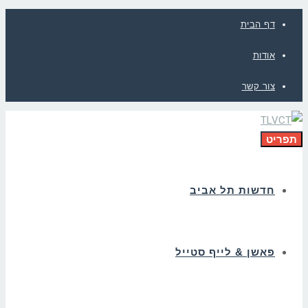
דף הבית
אודות
צור קשר
תפריט
חדשות תל אביב
פאשן & לייף סטייל