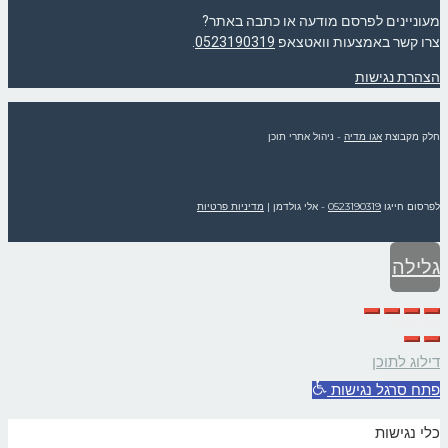
מעוניינים לפרסם מודעה או כתבה באתר?
צרו קשר באמצעות וואטצאפ
0523190319
.
הצהרת נגישות
חלק מקבוצת
אגו מדיה
- ניהול אתרי תוכן
לפרסום חייגו
0523190319
- אלי גולדמן
|
מדיניות פרטיות
גלילה
לראש
דילוג לתוכן
העמוד
פתח סרגל נגישות
כלי נגישות