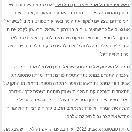
ראש עיריית תל אביב-יפו, רון חולדאי:
"אנו שמחים על חזרתו של
מרתון סמסונג תל-אביב במתכונת האהובה והמוכרת, עם הרצים
והמעודדים שצפויים לפקוד את העיר באירוע הספורט המוביל בישראל.
אנו גאים על כך שהאירוע יהיה המרתון הישראלי הראשון לקבל את תו
התקן של התאחדות האתלטיקה העולמית ולהפוך באופן רשמי לאחד
המובילים בעולם. בהצלחה לרצות ולרצים שייקחו חלק בחוויית ריצה
עירונית וייחודית".
סמנכ"ל השיווק של סמסונג ישראל, רונן סלם:
"לאחר שבשנה
שעברה התקיים במתכונת דיגיטלית פורצת דרך, מרתון סמסונג תל
אביב חוזר למתכונת האהובה ויפרוץ תקרה נוספת, בדמות תו התקן של
התאחדות האתלטיקה העולמית שנותן חותמת רשמית לכך שמדובר
באחד מאירועי המרתון המובילים בעולם. סמסונג גאה להוביל גם
השנה את המרתון ולעודד את אותם הרצים להיות פורצי דרך ולהגדיר
מחדש את קצה גבול היכולת שלהם".
מרתון סמסונג תל אביב 2022 ייערך בפעם הראשונה לאחר שקיבל את