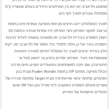
סמסונג תל אביב-יפו הוא בין המרתונים היחידים בעולם שעשרה ק"מ
ממסלולו עוברים לאורך חוף הים.
לאורך המסלולים ייהנו הרצים מבימות מוסיקה ועמדות מים בחסות
נביעות. למקצי המרתון וחצי המרתון יהיו עמדות אנרגיה בחסות GU.
רשות הספורט בעיריית תל אביב-יפו ממשיכה במגמה לעידוד תרבות
הספורט בעיר ועל כן, אלפי תלמידי בתי הספר של תל אביב-יפו, ייקחו
חלק בעידוד הרצים לאורך כל המסלול ויתרמו לאווירה החגיגית
שעוטפת את העיר. המרתון יסתיים בחניון גני יהושע (מול גני
התערוכה), שם יחכה למשתתפים והמעודדים הפנינג סיום מרהיב
הכולל מוזיקה, מתחם VIP בחסות Poalim Wonder מבית בנק
הפועלים, מתחמי עיסוי ופיזיותרפיה מבית Target ומתחמי מכירה של
מוצרים מעולם הספורט והאקטיב לייף סטייל כגון נעלי ON שהם
הנעליים הרשמיות של האירוע.