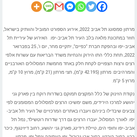
מרתון סמסונג תל אביב 2022, אירוע הספורט המוביל והוותיק בישראל,
חוזר במתכונת מלאה בלב העיר תל אביב-יפו. האירוע של עיריית תל
אביב-יפו ובהפקת חברת "כפיים", יתקיים מחר, יום ו', 25 בפברואר
2022, תחת כללי התו הירוק והנחיות משרד הבריאות עם עשרות אלפי
רצים ורצות הצפויים לקחת חלק באחד מחמשת המסלולים האורבניים
והמרהיבים: מרתון (42.195 ק"מ), חצי מרתון (21 ק"מ), מרוץ 10 ק"מ,
מרוץ 5 ק"מ.
נקודת הזינוק של כלל המקצים תמוקם בשדרות רוקח בין פארק גני
יהושע למרכז הירידים, משם ימשיכו הרצים למסלולים המסומנים לפי
צבעים שיבדילו ביניהם ויעברו באתרים המרכזיים של העיר תל אביב-
יפו. לאורך המסלול, יעברו הרצים גם דרך שדרות רוטשילד, נמל תל
אביב-יפו וחופי הים, טיילת רידינג, פארק גני יהושע, רחוב דיזינגוף, כיכר
רבין, רחוב הירקון, רחוב אבן גבירול, יפו העתיקה ונמל יפו. מרתון