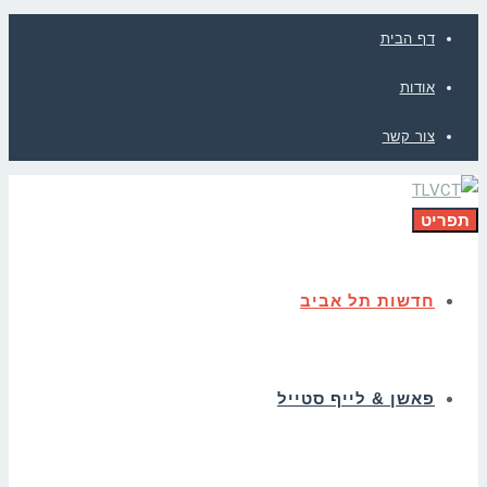
דף הבית
אודות
צור קשר
תפריט
חדשות תל אביב
פאשן & לייף סטייל