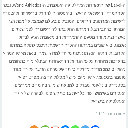
ה-Label של התאחדות האתלטיקה העולמית, ה-World Athletics, ובכך
הפך למרתון הישראלי הראשון בהיסטוריה להחזיק ברישוי זה ולהצטרף
לרשימת המרתונים הגדולים והמובילים בעולם שנמצא על מפת רצי
המרתון ברחבי תבל. המרתון החל בתהליך רישום זה לפני שנתיים,
כאשר נציג מיוחד מטעם ההתאחדות הבינלאומית הגיע לבדוק
אלמנטים ארגוניים במרתון וההכרה הרשמית תיכנס לתוקף במרתון
הקרוב. תו התקן, הוא תו איכות מיוחד למרוץ, שמחייב את מארגן המרוץ
בהערכות מיוחדת על פי הנחיות ההתאחדות הבינלאומית בתחומים
ניהוליים כמו: מדידה מדויקת ביותר של מרחק הריצה על-ידי מודד
מוסמך בינלאומי, ארגון מקצועי של מסלול הריצה, מפרט רפואי
בסטנדרט בינלאומי, מבדקים למניעת שימוש בחומרים ממריצים
האסורים בשימוש ועוד, כל זאת בנוסף לשיפוט ולבקרה של איגוד
האתלטיקה בישראל.
צפיות בכתבה:
1,140