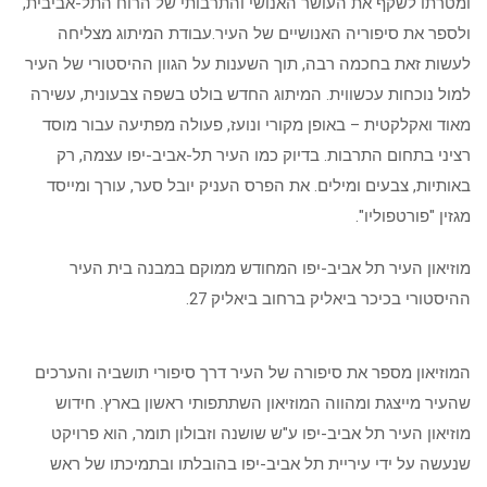
ומטרתו לשקף את העושר האנושי והתרבותי של הרוח התל-אביבית,
ולספר את סיפוריה האנושיים של העיר.עבודת המיתוג מצליחה
לעשות זאת בחכמה רבה, תוך השענות על הגוון ההיסטורי של העיר
למול נוכחות עכשווית. המיתוג החדש בולט בשפה צבעונית, עשירה
מאוד ואקלקטית – באופן מקורי ונועז, פעולה מפתיעה עבור מוסד
רציני בתחום התרבות. בדיוק כמו העיר תל-אביב-יפו עצמה, רק
באותיות, צבעים ומילים. את הפרס העניק יובל סער, עורך ומייסד
מגזין "פורטפוליו".
מוזיאון העיר תל אביב-יפו המחודש ממוקם במבנה בית העיר
ההיסטורי בכיכר ביאליק ברחוב ביאליק 27.
המוזיאון מספר את סיפורה של העיר דרך סיפורי תושביה והערכים
שהעיר מייצגת ומהווה המוזיאון השתתפותי ראשון בארץ. חידוש
מוזיאון העיר תל אביב-יפו ע"ש שושנה וזבולון תומר, הוא פרויקט
שנעשה על ידי עיריית תל אביב-יפו בהובלתו ובתמיכתו של ראש