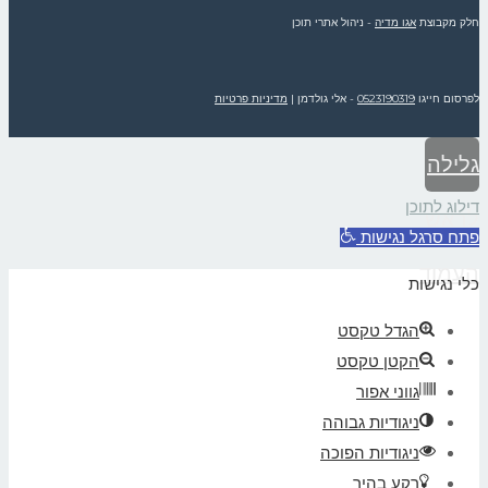
חלק מקבוצת
אגו מדיה
- ניהול אתרי תוכן
לפרסום חייגו
0523190319
- אלי גולדמן
|
מדיניות פרטיות
גלילה
דילוג לתוכן
לראש
פתח סרגל נגישות
העמוד
כלי נגישות
הגדל טקסט
הקטן טקסט
גווני אפור
ניגודיות גבוהה
ניגודיות הפוכה
רקע בהיר