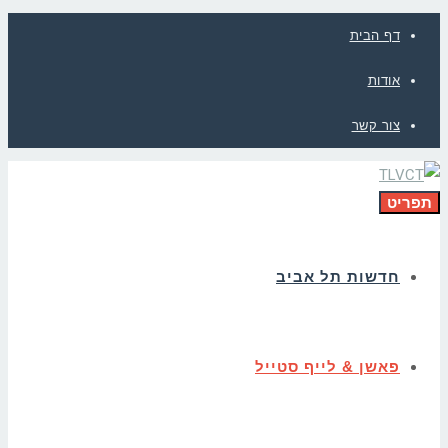
דף הבית
אודות
צור קשר
תפריט
חדשות תל אביב
פאשן & לייף סטייל