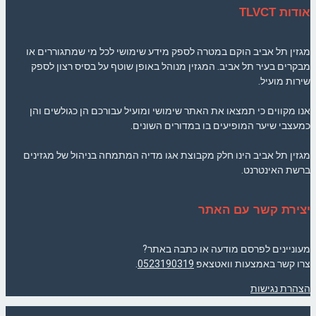
אודות TLVCT
מגזין תל אביב הוקם במטרה לספק מידע שימושי לכל מי שמתגוררים או
מבקרים בעיר תל אביב. המגזין מנוהל באופן שוטף על בסיס רצון לספק
שירות מועיל.
אנו מקווים כי תמצאו את האתר שימושי ומועיל עבורכם הן כגולשים והן
כמעצבי שיער המופיעים בו במדורים השונים.
מגזין תל אביב הינו חלק מקבוצת אגו מדיה המתמחה בניהול של מגזינים
ברשת האינטרנט.
יצירת קשר עם האתר
מעוניינים לפרסם מודעה או כתבה באתר?
צרו קשר באמצעות וואטצאפ
0523190319
.
הצהרת נגישות