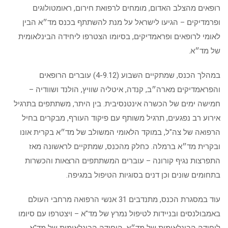
רופאים מהצלב האדום, מומחים לרפואת חירום, ראומטולוגים
ופרמדיקים – הגיעו לישראל על מנת להשתתף בכנס מד״א הבין
לאומי לרופאים ופראמדיקים, בסיומו הצטרפו ליחידה הבינלאומית
של מד״א.
במהלך הכנס, שמתקיים השבוע (4-9.12) עוברים הרופאים
והפראמדיקים מארה״ב, קנדה, איטליה שוויץ, הולנד ושוודיה –
חמישה ימים של הכשרה אינטנסיבית. בין היתר, משתתפים בתרגיל
אירוע רב נפגעים, תרגיל משותף עם פיקוד העורף, מבקרים בחיל
הרפואה של צה"ל, במוקד הלאומי המשולב של מד״א בקרית אונו
ובקרית מד״א ברמלה. כחלק מהכנס, שמתקיים לראשונה מאז
התפרצות נגיף קורונה – עוברים המשתתפים הרצאות והכשרות
בתחומים שונים וכן דנים בסוגיות הטיפול במגיפה.
עוד במסגרת הכנס, מתנדבים 31 אנשי הרפואה מרחבי העולם
באמבולנסים ובניידות לטיפול נמרץ של מד"א – ויצטרפו עם סיומו