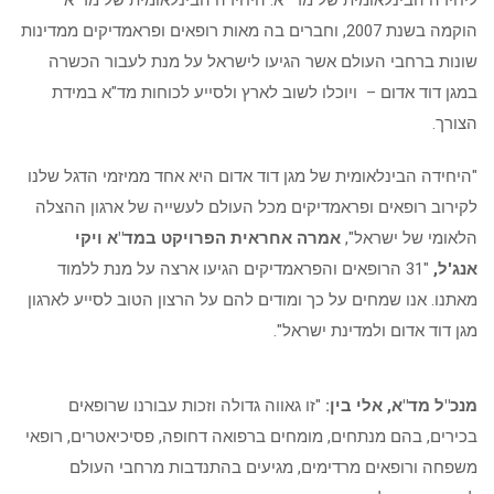
ליחידה הבינלאומית של מד״א. היחידה הבינלאומית של מד"א
הוקמה בשנת 2007, וחברים בה מאות רופאים ופראמדיקים ממדינות
שונות ברחבי העולם אשר הגיעו לישראל על מנת לעבור הכשרה
במגן דוד אדום – ויוכלו לשוב לארץ ולסייע לכוחות מד"א במידת
הצורך.
"היחידה הבינלאומית של מגן דוד אדום היא אחד ממיזמי הדגל שלנו
לקירוב רופאים ופראמדיקים מכל העולם לעשייה של ארגון ההצלה
הלאומי של ישראל",
אמרה
אחראית הפרויקט במד"א ויקי
אנג'ל,
"31 הרופאים והפראמדיקים הגיעו ארצה על מנת ללמוד
מאתנו. אנו שמחים על כך ומודים להם על הרצון הטוב לסייע לארגון
מגן דוד אדום ולמדינת ישראל".
מנכ"ל מד"א, אלי בין:
"זו גאווה גדולה וזכות עבורנו שרופאים
בכירים, בהם מנתחים, מומחים ברפואה דחופה, פסיכיאטרים, רופאי
משפחה ורופאים מרדימים, מגיעים בהתנדבות מרחבי העולם