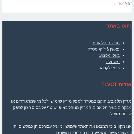
קרא עוד ←
ניווט באתר
חדשות תל אביב
פאשן & לייף סטייל
בעלי מקצוע
משתלם
כדאי לקרוא
אודות TLVCT
מגזין תל אביב הוקם במטרה לספק מידע שימושי לכל מי שמתגוררים או
מבקרים בעיר תל אביב. המגזין מנוהל באופן שוטף על בסיס רצון לספק
שירות מועיל.
אנו מקווים כי תמצאו את האתר שימושי ומועיל עבורכם הן כגולשים והן
כמעצבי שיער המופיעים בו במדורים השונים.