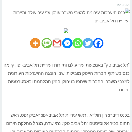
אביב-יפו
"תל אביב טק" באמצעות עיר עולם ותיירות ועיריית תל אביב-יפו, קיימה
כנס בשיתוף חברות הייטק מובילות, שבו הוצגה ההיערכות העירונית
למצבי משבר והחברות שיתפו בניהולן בזמן המלחמה ובאסטרטגיות
חירום.
בכנס דיברו: רון חולדאי, ראש עיריית תל אביב-יפו; זאביק זפט, ראש
תחום בכיר אקוסיסטם "תל אביב טק"; נתי שדה, מנהל מחלקת חירום
ואביטל ישר רוזנאי ממנהל שירותים חברתיים בעיריית תל אביב-יפו;