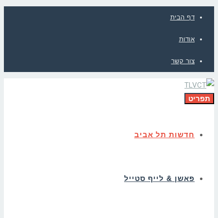
דף הבית
אודות
צור קשר
תפריט
חדשות תל אביב
פאשן & לייף סטייל