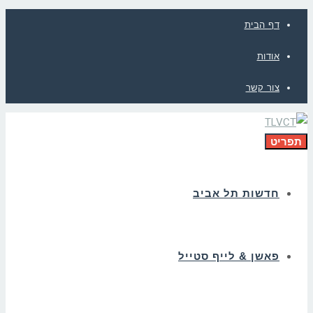
דף הבית
אודות
צור קשר
תפריט
חדשות תל אביב
פאשן & לייף סטייל