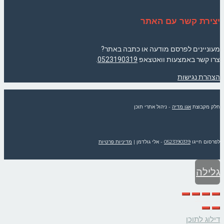
יצירת קשר עם האתר
מעוניינים לפרסם מודעה או כתבה באתר?
צרו קשר באמצעות וואטצאפ
0523190319
.
הצהרת נגישות
חלק מקבוצת
אגו מדיה
- ניהול אתרי תוכן
לפרסום חייגו
0523190319
- אלי גולדמן
|
מדיניות פרטיות
גלילה
לראש
דילוג לתוכן
העמוד