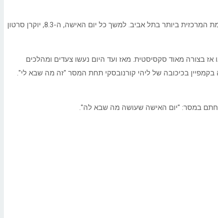
תפוזינה מצדיעה ליום האישה ולראשונה יוצאת במהלך כמחווה להעצמה נשית על גבי מסך הפרסום הדיגיטלי הענק של ברעם על גבי עזריאלי בצומת המרכזית ביותר בתל אביב. למשך כל יום האישה, ה-8.3, יוקרן סרטון
ה-90 ובטח בעיניים של שנת 2022, הנשים בקמפיינים של המותג הוצגו אז בצורה מאוד סקסיסטית. מאז ועד היום נעשו צעדים ומהלכים
בקמפיין בכיכובה של ליהי קורנובסקי תחת המסר "זה מה שבא לי".