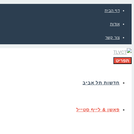
דף הבית
אודות
צור קשר
תפריט
חדשות תל אביב
פאשן & לייף סטייל