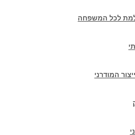
למת לכל המשפחה
י
צור המודרני
י