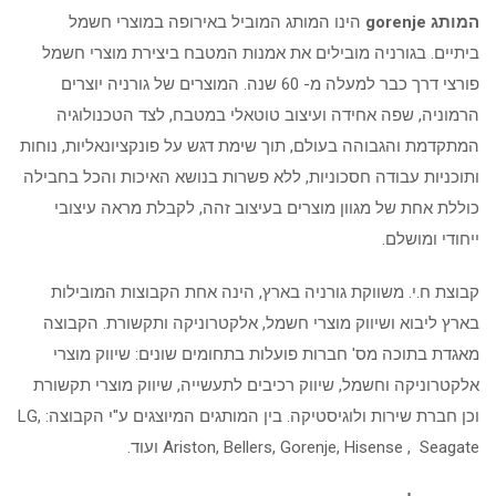
המותג
gorenje
הינו המותג המוביל באירופה במוצרי חשמל
ביתיים. בגורניה מובילים את אמנות המטבח ביצירת מוצרי חשמל
פורצי דרך כבר למעלה מ- 60 שנה. המוצרים של גורניה יוצרים
הרמוניה, שפה אחידה ועיצוב טוטאלי במטבח, לצד הטכנולוגיה
המתקדמת והגבוהה בעולם, תוך שימת דגש על פונקציונאליות, נוחות
ותוכניות עבודה חסכוניות, ללא פשרות בנושא האיכות והכל בחבילה
כוללת אחת של מגוון מוצרים בעיצוב זהה, לקבלת מראה עיצובי
ייחודי ומושלם.
קבוצת ח.י. משווקת גורניה בארץ, הינה אחת הקבוצות המובילות
בארץ ליבוא ושיווק מוצרי חשמל, אלקטרוניקה ותקשורת. הקבוצה
מאגדת בתוכה מס' חברות פועלות בתחומים שונים: שיווק מוצרי
אלקטרוניקה וחשמל, שיווק רכיבים לתעשייה, שיווק מוצרי תקשורת
וכן חברת שירות ולוגיסטיקה. בין המותגים המיוצגים ע"י הקבוצה: LG,
Ariston, Bellers, Gorenje, Hisense , Seagate ועוד.