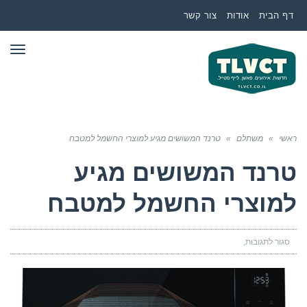
דף הבית
אודות
צור קשר
תפר
ראשי
»
משתלם
»
טרנד המשושים מגיע למוצרי החשמל למטבח
טרנד המשושים מגיע
למוצרי החשמל למטבח
סגור לתגובות
על
טרנד
המשושים
מגיע
למוצרי
החשמל
למטבח