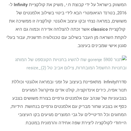
המשווק בישראל על ידי קבוצת ח.י., משיק את קולקציית
Infinity
ל-
2016, בטרנד הגיאומטרי הבא לידי ביטוי בשילוב אלמנטים של
משושים, במראה נצחי ובקו עיצוב אלגנטי. קולקציה זו ממשיכה את
קולקציית
classico
אשר זכתה להצלחה אדירה וכמוה גם היא
לוקחת השראה מן העבר בשילוב עם טכנולוגיה חדשנית, עבור בעלי
סגנון אישי שמבינים בעיצוב.
סדרתInfinity מתאפיינת בעיצוב על זמני ובמראה אלגנטי וכוללת
תנור אפיה, כירים אינדוקציה, קולט אדים ומיקרוגל המגיעים
בצבעוניות של שנהב עם אלמנטים גרפיים בצורת משושים בצבע
כסף או בצבע שחור מבריק עם אלמנטים גרפיים בנחושת. הידיות,
המחוגים וכל הדיטיילים על גבי המוצרים מגיעים בקו העיצובי
הייחודי לקולקציה ליצירת שפה אחידה והרמונית במטבח.