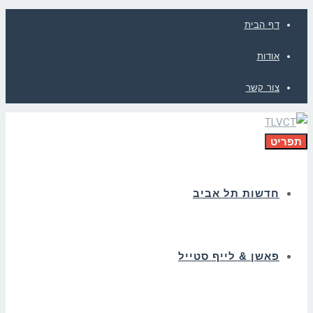
דף הבית
אודות
צור קשר
תפריט
חדשות תל אביב
פאשן & לייף סטייל