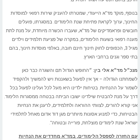
בנוסף, מוקד מד"א הייעודי, שמטרתו להעניק שירות רפואי למוסדות
החינוך, ערוך לקראת פתיחת שנת הלימודים. במסגרתו, פועלים
חובשים ופראמדיקים של מד"א, שעברו הכשרה מיוחדת, על מנת לתת
מענה רפואי בשעות הלימודים, במקרה של פציעת תלמידים וילדים
מגיל 3, הכפופים לחוק חינוך חינם חובה, באלפי מוסדות חינוך, בהם
בתי ספר וגנים ברחבי הארץ.
מנכ״ל מד״א אלי בין:
״החופש הגדול תם והשגרה כבר כאן
לשמחתנו הגדולה – אך אין לפעול בשאננות ויש להמשיך ולהקפיד
לשמור על ההנחיות. בטיחות ילדינו היא מעל לכל ועלינו לפעול בכל
דרך על מנת להבטיח שילדינו ישובו הביתה בבטחה ממסגרות הלימוד.
אני קורא להורים, לצוותי ההוראה ולתלמידים, לרענן את הנחיות
הבטיחות, כדי למנוע אסונות מיותרים מגן דוד אדום מאחל לתלמידי
ישראל שנת לימודים מוצלחת, פורייה ובטוחה".
עם החזרה לספסל הלימודים, במד"א מחדדים את הנחיות