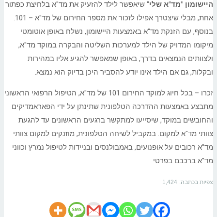
היישומון "מד"א שלי
" שיאפשר לילד להזעיק את מד"א בלחיצת כפתור
אחת, מבלי שיצטרך אפילו לזכור את מספר החירום של מד"א – 101.
בנוסף, עם הזנקת מד"א באמצעות היישומון, נשלח באופן אוטומטי
מיקומו המדויק של הילד למערכות השליטה והבקרה במוקד מד"א,
ולצוותים הנמצאים בדרך, באופן שמאפשר להגיע אליו במהירות
ובקלות, גם אם הילד אינו יודע להסביר היכן בדיוק הוא נמצא.
זכרו – בכל חיוג למוקד החירום 101 של מד"א, הטיפול הרפואי הראשוני
מתבצע באמצעות ההדרכה הטלפונית שתינתן על ידי הפאראמדיקים
והחובשים במוקד, שיסייעו למתקשר ברגעים הראשונים עד להגעת
צוותי מד"א למקום. במקביל לשיחה הטלפונית, מוזנקים למקום צוותי
מד"א רכובים על אופנועים, באמבולנסים ובניידות לטיפול נמרץ וכווני
מד"א ברכבם בפרטי
צפיות בכתבה:
1,424