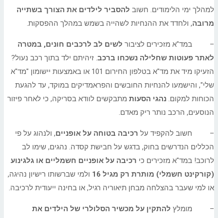
למהלך ימי הלימודים. חשוב
להסביר לילדים את הצורך בשתייה
מרובה
, ולחדד את ההנחיות לשהייה בשמש במהלך ההפסקות.
– במד"א מזכירים לציבור
לשים לב לרכבים חונים, במטרה
לאתר פעוטות שחלילה נשכחו ברכב
. זיהיתם ילד בתוך רכב נעול?
הזעיקו מיד את מד"א בטלפון החירום 101 או באמצעות יישומון "מד"א
שלי", והישמעו להנחיות החובשים והפראמדיקים במוקד, עד להגעת
הכוחות למקום.
נהגי הסעות
מתבקשים לוודא בסריקה, כי לאחר פיזור
הנוסעים, הרכב נותר ריק מאדם.
– חשוב להקפיד על
רכיבה בטוחה על אופניים
, ולנהוג על פי
הכללים הנדרשים בחוק, בדגש על חבישת קסדה. נהגים, שימו לב
לרוכב! במד"א מזכירים כי
רכיבה על אופניים חשמליים או גלגינוע
(קורקינט חשמלי) מותרת רק מגיל 16
ולמי שברשותו רישיון נהיגה,
או למי שעבר בהצלחה מבחן תיאוריה רגיל, או בחינה ייעודית לרכיבה.
– מומלץ
להתקין על מכשיר הסלולרי של הילדים את