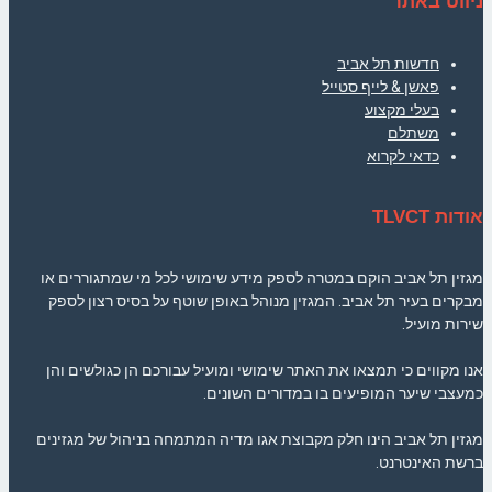
ניווט באתר
חדשות תל אביב
פאשן & לייף סטייל
בעלי מקצוע
משתלם
כדאי לקרוא
אודות TLVCT
מגזין תל אביב הוקם במטרה לספק מידע שימושי לכל מי שמתגוררים או
מבקרים בעיר תל אביב. המגזין מנוהל באופן שוטף על בסיס רצון לספק
שירות מועיל.
אנו מקווים כי תמצאו את האתר שימושי ומועיל עבורכם הן כגולשים והן
כמעצבי שיער המופיעים בו במדורים השונים.
מגזין תל אביב הינו חלק מקבוצת אגו מדיה המתמחה בניהול של מגזינים
ברשת האינטרנט.