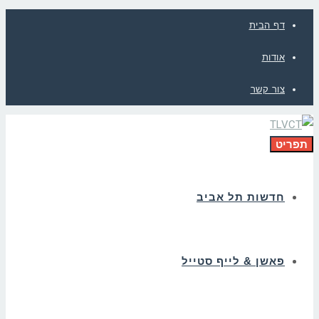
דף הבית
אודות
צור קשר
תפריט
חדשות תל אביב
פאשן & לייף סטייל