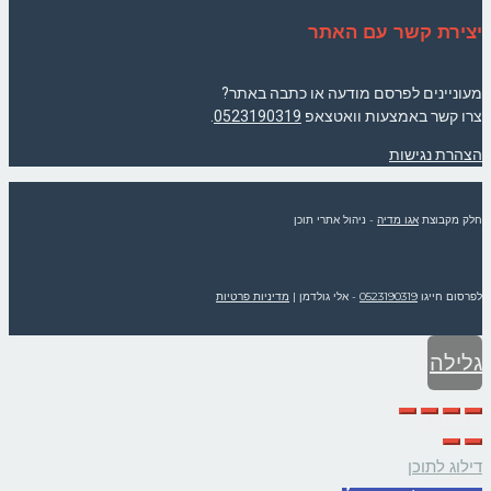
יצירת קשר עם האתר
מעוניינים לפרסם מודעה או כתבה באתר?
צרו קשר באמצעות וואטצאפ
0523190319
.
הצהרת נגישות
חלק מקבוצת
אגו מדיה
- ניהול אתרי תוכן
לפרסום חייגו
0523190319
- אלי גולדמן
|
מדיניות פרטיות
גלילה
לראש
דילוג לתוכן
העמוד