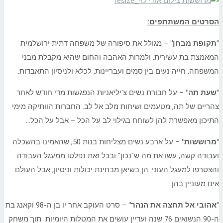
הסרטים המשתתפים:
"תקופת מבחן"
– מגולל את סיפורה של משפחה דתית ירושלמית
המאמצת בת עשירית, ולמרות האהבה והחום שהיא מקבלת מבני
המשפחה, חייה נעים בין סמים ועבריינות, לכלא ולניסיון התאבדות.
"שעת תה"
– על חבורת נשים צ'יליאניות הנפגשות מדי חודש לאחר
צהריים של תה, מטעמים ושיחות מלב אל לב. החברות הוותיקה מימי
התיכון מאפשרת להן לשוחח בגילוי לב על הכל – אבל על הכל…
"מרוששות"
– על ארבע נשים מצליחות בנות 50, שהאמינו בהשכלה
ועבודה קשה, עשו את מה ש"נכון" ובכל זאת נפלטו ממעגל העבודה
והצטרפו למעגל העוני. הן בשיאן מבחינת יכולות וניסיון, אבל העולם
אינו מעוניין בהן.
"אהובי אל תחצה את הנהר"
– סרט העוקב אחר יו בן ה-98 וקאנג בת
ה-90 הנשואים 76 שנה ועדיין עושים את המטלות היומיות תוך משחק