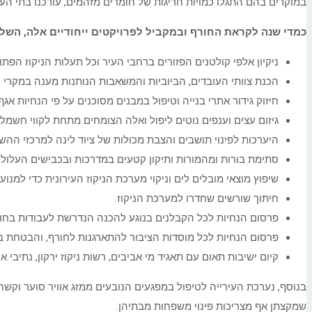
במוקדים בהם התגלו כמויות חריגות של חומרים מזהמים, עודכנו בתי הע
כמדי שנה לקראת החורף ובמקביל לפרויקטים ייחודיים אלה, השלימ
ניקיון אלפי קולטנים הפזורים ברחבי העיר וכל תעלות הניקוז הפתוח
הכנת צוותי העובדים, הביוביות והמשאבות הנותנות מענה במקרי 
חיזוק גידור אתרי בנייה וטיפול במבנים מסוכנים על פי הנחיות אגף 
גיזום עצים וענפים נוטים ליפול ואלה הצומחים מתחת לקווי חשמל.
היערכות לפינוי תושבים והצבת מכולות של ציוד לינה למרכזי ה
סתימת בורות ומהמורות ותיקון קטעים במדרכות ובכבישים העלולים
שיפוץ מוצאי מובלים לים וניקוי מערכת הניקוז העירונית כדי למנ
חיתוך שורשים שחדרו למערכת הניקוז.
פרסום הנחיות לכל הקבלנים בנוגע להכנה הנדרשת לעבודות בחור
פרסום הנחיות לכל מוסדות הציבור להתארגנות לחורף, והבטחת ב
קיום ישיבות תאום עם תאגיד מי אביבים, רשות ניקוז ירקון, נתיבי א
בנוסף, נערכת העירייה לטיפול במפגעים הנובעים ממזג אוויר סוער וקש
שמקצתן אף מצריכות פינוי משפחות מבתיהן.