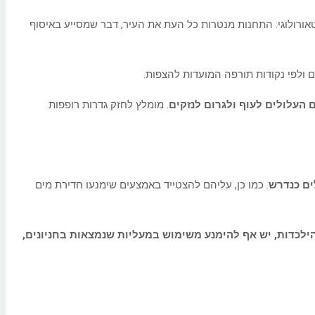
ר תל אביב -יפו פועלות 9 תחנות מדידה משקעים – 6 תחנות עירוניות ו-3 ששייכות לשירות המטאורולוגי. התחנות מנטרות כל העת את העיר, דבר שמסייע באיסוף
ים ולפי נקודות תורפה המועדות להצפות.
 העלולים לעוף ולגרום לנזקים
. מומלץ לחזק גדרות רופפות
ים כנדרש
. כמו כן, עליהם להצטייד באמצעים שימנעו חדירת מים
ילכדות, יש אף להימנע משימוש במעליות שנמצאות בחניונים,