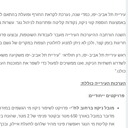
עיריית תל אביב-יפו, כמדי שנה, נערכת לקראת החורף ופועלת בהתאם לתח
באמצעות הוספת קווי ניקוז, נקודות קליטה ופתרונות לניהול נגר. עשרות 
השנה הורחבה ההיערכות העירייה מעבר לעבודות השוטפות, ובוצעו פרויק
חריגות בזמן קצר, ולכן לא ניתן למנוע לחלוטין הצפות במקרים של גשם ב
ראש עיריית תל אביב-יפו, רון חולדאי: "עיריית תל אביב-יפו משקיעה מ
לשדרוג תשתיות הניקוז, ואנו ממשיכים לפעול כדי לשפר את המוכנות העיר
כולנו."
הערכות
העירייה כוללת:
פרויקטים ייחודיים:
מובל ניקוז ברחוב לח"י-
מדובר במובל באורך 0
את קליטת מי הנגר ויאפשרו פינוי מהיר שלהם לתעלת איילון, ובכך 