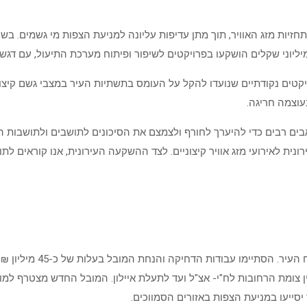
זיות מזג האוויר, תוך מתן עדיפות עליונה למניעת הצפות מי גשמים. בשנ
מיליוני שקלים הושקעו בפרויקטים לשיפור ופיתוח מערכת התיעול, עם דגש מ
טים נקודתיים שנועדו להקל על העומס בתשתיות העיר במצבי גשם קיצוניי
עוצמה חריגה.
שאבים רבים כדי להיערך לחורף ולצמצם את הסיכונים לתושבים ולתושבות 
ונית לאירועי מזג אוויר קיצוניים. לצד ההשקעה העירונית, אנו קוראים 
פרויקט לשיפור ניקו
65 מטר ובקוטר פנימי של 2 מטר, שהונח בין צומת הרחובות לח"י- אצ"ל ועד לתעלת איילון. המו
יסייעו במניעת הצפות באזורים הסמווכים.