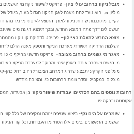
מובל ניקוז ברחוב עולי ציון
הקיים, מתוכננות שוחות ניקוז לאורך התוואי לאיסוף מי נגר מהר
הגשם לים דרך פתח המוצא החדש, ובכך תימנע הגעת מים שאינם 
מוצא החרש לתעלת האיילון
– פרויקט לדחיקת קו ניקוז מהמתחם
השלמת הדחיקה תשודרג מערכת הניקוז ותספק מענה הולם לרחובות מנחם 
מאגר מי גשמים ברחוב מצובה
מי הגשם וישחרר אותם באופן איטי ומבוקר למערכת הניקוז העירו
מעל פני הקרקע יתבצע שדרוג המרחב הציבורי: רחוב רחל כהן-קגן י
מוצלים. במקביל יוסדר צומת הרחובות כגן ומצובה מחדש.
רחובות נוספים בהם הסתיימו עבודות שיפור ניקוז
:
בן אביגדור, המסגר
אקוסטה ורבקה זיו.
שומרים על הים נקי-
ביצוע שטיפה יזומה ומקיפה של כלל קווי הנ
הגשמים הראשונים. בימים אלו הסתיימו העבודות, וכל קווי הניקוז