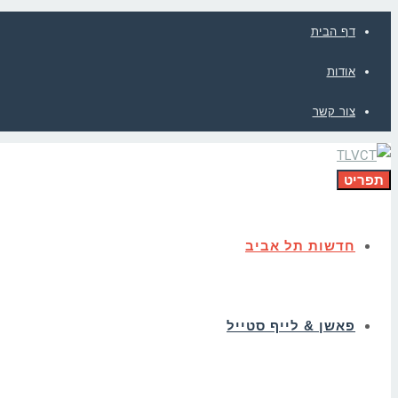
דף הבית
אודות
צור קשר
תפריט
חדשות תל אביב
פאשן & לייף סטייל