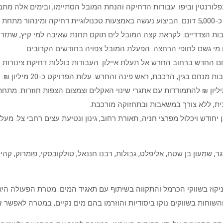
מיליון ₪, והוא נועד לתת מענה לאגן הניקוז הגדול בעיר, בגודל של כ-5,000 דונם. הביצוע נעשה באמ
חובות הצדדיים. לקראת קצה המובל לים תוקם תחנת שאיבה למי קיץ, שתזר
מי גשם לחופי הרחצה. הפעלת המובל צפויה בחודשים הקרובים.
 החדש ברחוב החרש אל תעלת איילון. העבודות כוללות דחיקת צינורות ניק
בגין, הרכבת, ראש פינה והחרש. עלות הפרויקט כ-20 מיליון ₪.
נית, ללא צורך במשאבות ובתחזוקה מורכבת.
חודש ויכלול מפרצי חניה, תאורת רחוב, גינון ונטיעת עצים רחבי צל. מע
, שמעון בן שטח, אליפלט, גבולות, רבנו חננאל, טולקובסקי, פומרוק, קהילת
יקוז בשווקי הכרמל והתקווה בשיתוף עם תאגיד המים. מטרת הפעולה היא 
 והשוחות בשווקים נוקו ביסודיות והוזרמו בהם מים נקיים, במטרה לאפשר ז