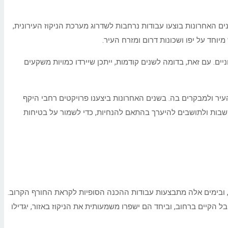
ים האחרונות בוצעו עבודות נרחבות לשדרוג מערכת הניקוז העירונית,
יוחד על יפו ושכונות דרום ומזרח העיר.
ם. עם זאת, בדומה לשנים קודמות, ייתכן שיירדו כמויות משקעים
העיר ולמבקרים בה. בשנים האחרונות ביצענו פרויקטים רחבי היקף
לתושבות ולתושבים להיערך בהתאם להנחיות, כדי לשמור על בטיחות
ז מי הגשמים במזרח העיר. הסתיימו עבודות הדחיקה והנחת המובל בעלות של כ-45 מיליון ₪, ובימים אלה מתבצעות עבודות ההכנה הסופיות לקראת החורף הקרוב.
בל החדש מצטרף למובל הקיים ברחוב, וביחד הם ישפרו משמעותית את הניקוז באזור, יגדילו