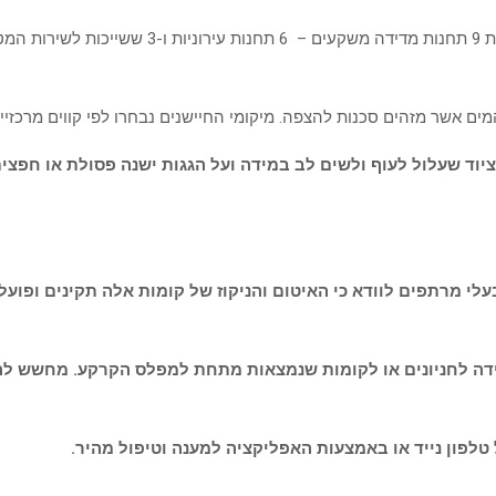
נציין כי אנו מודדים את עוצמות גשם בזמן אמת: בעי
 המים אשר מזהים סכנות להצפה. מיקומי החיישנים נבחרו לפי קווים מרכזי
וד שעלול לעוף ולשים לב במידה ועל הגגות ישנה פסולת או חפצים
 מרתפים לוודא כי האיטום והניקוז של קומות אלה תקינים ופועל
רידה לחניונים או לקומות שנמצאות מתחת למפלס הקרקע. מחשש לה