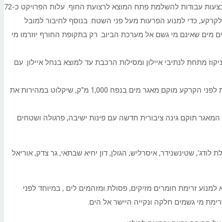
– פרויקט לשיפור ניקוז מי הגשמים בפלורנטין וביפו. עבודות הדחיקה והנחת המובל הסתיימו, ובימים אלה מתבצעות עבודות להשלמת פתח המוצא לרצועת החוף. עלות הפרויקט כ-72
צעות טכנולוגיית דחיקה ומינהור מתחת לקרקע, כדי למנוע הפרעות מעל פני השטח. בנוסף לחיבור למובל
ים מים שאינם מי גשם אל מערכת הביוב. רק בתקופת החורף יוזרמו מי
וז מתחת לנתיבי איילון ומסילות הרכבת עד למוצא בנחל איילון. עם
– פרויקט חדשני בהיקף כ-12 מיליון ₪ להתמודדות עם אתגרי שינוי האקלים וצמצום הצפות חוזרות. מתחת לפני הקרקע מוקם מאגר מים בנפח 1,000 מ"ק, שיקלוט במהירות את
ל המאגר תוקם גינה ציבורית חדשה עם פינות ישיבה, פרגולה ושטחים
 לודג', שטינשנידר, איסרליש, הגולן, דון יחיא שבתאי, גר צדק, אוריאל
למנוע זרימת חומרים מזיקים, פסולת ומזהמים לים , במיוחד לפני
רימת מי גשמים חלקה ונקייה היישר אל הים.