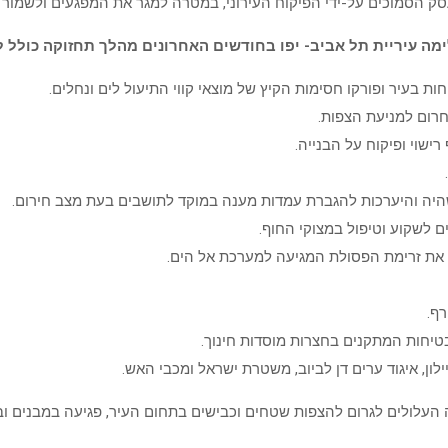
סק הסמוכים על-ידי הפיקוח העירוני, במטרה למגר את המפגעים ולשמור ע
ה עיריית תל אביב- יפו בחודשים האחרונים מהלך תחזוקה כולל לת
ות בעיר ופורקו חסימות הקיץ של מוצאי קווי התיעול לים ונחלים.
חרום למניעת הצפות.
רישוי ופיקוח על הבנייה.
השהיה והיערכות להגברת עמדות מענה במוקד לתושבים בעת מצב חירום.
 לשקוע וטיפול במצוקי החוף.
וע את זרימת הפסולת המגיעה למערכת אל הים.
ף.
טיחות המתקנים בחצרות מוסדות חינוך.
יילון, איגוד ערים דן לביוב, משטרת ישראל ומכבי האש.
ה העלולים לגרום להצפות שטחים וכבישים בתחום העיר, פגיעה במבנים ו