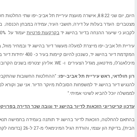
היום, יום שני 8.8.22, אישרה מועצת עיריית תל אביב-יפו שתי החלטות חשובות הנוגעות לדיור בהישג יד. ההחלטה הראשונה נוגעת לעדכון קריטריוני הזכאות
מצטברים: העדר בעלות על דירה; תושבי העיר; עמידה במבחן הכנסה; בדיק
לקבוע כי שיעור ההנחה בדיור בהישג יד
בקרקעות פרטיות
יעמוד על 40%, שהוא השיעור הגבוה ביותר שניתן לרשות מקומית לקבוע, בהתאם לחוק.
עיריית תל אביב-יפו מייצרת למעלה מעשור דיור בהישג יד ובמחיר מוזל, 
המקדמת דיור בהישג
מיכלאנג'לו, מידטאון, מגדל הצעירים ו- WE. אליהן יצטרפו בשנים הקרובות כ- 10,500 יח"ד הנמצאות בשלבי תכנון וביצוע שונים.
רון חולדאי, ראש עיריית תל אביב-יפו:
"ההחלטות החשובות שהתקבלו הי
להנגיש דיור בהישג יד למשפחות הסובלות מיוקר הדיור. אני שב וקורא 
לממשלה יוכל להביא לשינוי אמיתי."
עדכון קריטריוני הזכאות לדיור בהישג יד וגובה שכר הדירה בפרויק
הבית), בדיקת הון עצמי, והורדת הגיל המינימאלי מ-27 ל-26 (בדומה לקריטריון הגיל שקבעה המדינה).