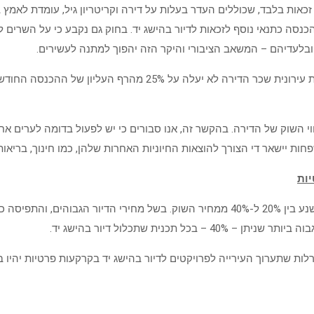
זכאות בלבד, שכוללים העדר בעלות על דירה וקריטריון גיל, עומדת לאמ
 להכליל מבחני הכנסה כתנאי נוסף לזכאות לדיור בהישג יד. בחוק גם נקבע כי על
בלעדיהם – המשאב הציבורי והיקר הזה יהפוך למתנה לעשירים.
שווי השוק של הדירה. בהקשר זה, אנו סבורים כי יש לפעול בדומה לערי
ות יישאר די הצורך להוצאות החיוניות האחרות שלהן, כמו חינוך, בריאות,
יות
תיקון 120 לחוק התכנון והבניה מסמיך את העירייה לקבוע שיעור הנחה שנע בין 20% ל-40% ממ
נית שתכלול דיור בהישג יד.