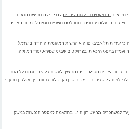
בפרויקטים בבעלות עירונית
עם קביעת חמישה תנאים
בפרויקטים בבעלות עירונית. ההחלטה השנייה נוגעת לסמכות העיריה
ין כי עיריית תל אביב-יפו היא הרשות המקומית היחידה בישראל
די מועמדים שעלו בהגרלה ועמדו בתנאי הזכאות, בפרויקטים שבגני שפירא, יסוד המעלה,
 בקרוב. עיריית תל אביב-יפו תמשיך לעשות כל שביכולתה על מנת
רגולציה על שכירות חופשית, שכן רק שילוב כוחות בין השלטון המקומי
בהתאם להחלטה, הזכאות לדיור בהישג יד תותנה בעמידה בחמישה תנאים מצטברים: העדר בעלות על דירה; תושבי העיר; עמידה במבחן הכנסה (עד למשתכרים מהעשירון ה-7, ובהתאמה למספר הנפשות במשק