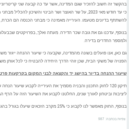
בהקשר זה חשוב להזכיר שגם המדינה, אשר עד כה קבעה שני קריטריוני 
כי עד חודש מאי 2023, על שר האוצר ושר הבינוי והשיכון
להשתתף בדיונים מטעמו. העירייה מאמינה כי מבחני הכנסה הם הכרח, ו
ולמספר החדרים בדירה.
גם כאן, אנו פועלים בשונה מהמדינה, שקבעה כי שיעור ההנחה ייגזר מ
הפנויה של משקי הבית, שכן זוהי הדרך היחידה להבטיח כי לכל אותן משפח
שיעור ההנחה בדיור בהישג יד והקצאה לבני המקום בקרקעות פרט
ליציבות וביטחון לאורך שנים, החלטנו לקבוע את השיעור הזה על הרף הגבוה ביותר שניתן – 40% – בכל תכ
בנוסף, החוק מאפשר לנו לקבוע כי 25% מקרב הזכאים שיעלו בגורל בהגרלות שתערוך העירייה לפרויקטים לדיור בהישג יד בקרקעות פרטיות יהיו בני המקום, כלומר – תושבי העיר, וכך נעשה.
צפיות בכתבה:
987