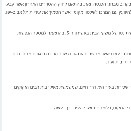
ץ בקרוב מבחני הכנסה. זאת, בהתאם לחוק ההסדרים האחרון אשר קבע
 השרים להיוועץ עם המרכז לשלטון מקומי, אשר הסמיך את עיריית תל אביב-יפו,
בנוסף, עדכנו גם את גובה שכר הדירה. מעתה ואלך, בפרויקטים שבבעלות עירונית שכר הדירה לא יעלה על 25% מהרף העליון של ההכנסה החודשית נטו של משקי הבית בעשירון ה-5, בהתאמה למספר הנפשות
ם אחרות בעולם אשר מחשבות את גובה שכר הדירה כנגזרת מההכנסה
 תרבות ועוד.
חיר השוק. בשל מחירי הדיור הגבוהים, והתפיסה כי שכירות בעיר היא דרך חיים, שמשמשת משקי בית רבים הזקוקים