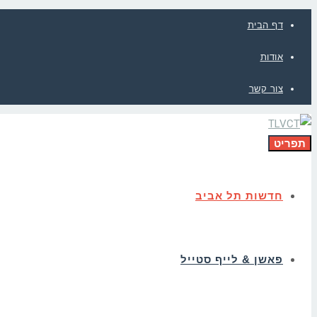
דף הבית
אודות
צור קשר
תפריט
חדשות תל אביב
פאשן & לייף סטייל