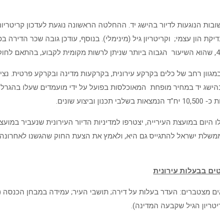
ת הון עצמי; וקריטריון גיל (מינימלי). בנוסף, עודכן גובה שכר הדירה 
במגוון רחב של כלים בקרקע עירונית, בקרקעות מדינה ובקרקע פרטית. נצי
 יד, כשנכון להיום קיימות בעיר כ- 400 יחידות דיור בהישג יד במחיר מופחת המאוכלסות בפועל על י
ום במועצת העירייה, יצטרפו למדיניות הדיור העירונית שנעביר במועצה
לממשלת ישראל להתגייס גם היא, ולאמץ את הצעת החוק שהגשנו לאחרונה ל
טים בבעלות עירונית