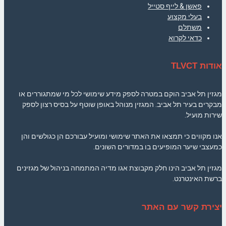
פאשן & לייף סטייל
בעלי מקצוע
משתלם
כדאי לקרוא
אודות TLVCT
מגזין תל אביב הוקם במטרה לספק מידע שימושי לכל מי שמתגוררים או
מבקרים בעיר תל אביב. המגזין מנוהל באופן שוטף על בסיס רצון לספק
שירות מועיל.
אנו מקווים כי תמצאו את האתר שימושי ומועיל עבורכם הן כגולשים והן
כמעצבי שיער המופיעים בו במדורים השונים.
מגזין תל אביב הינו חלק מקבוצת אגו מדיה המתמחה בניהול של מגזינים
ברשת האינטרנט.
יצירת קשר עם האתר